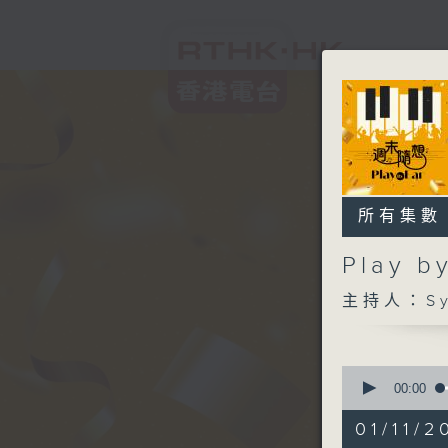
所有集數
Play 
主持人：Sy
0
seconds
00:00
of
1
01/11/2
hour,