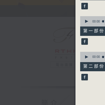
50
minutes,
0
seconds
90%
0
seconds
00:00
of
55
第一部份 P
minutes,
0
seconds
90%
0
seconds
00:00
of
55
電台直播
第二部份 P
minutes,
9
seconds
90%
簡介