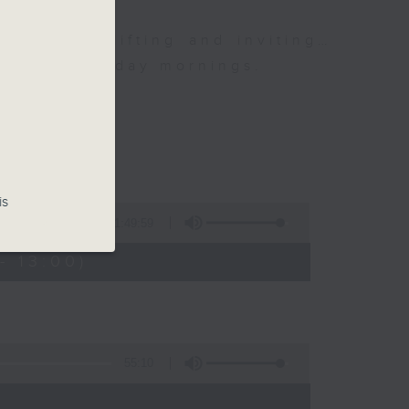
neous, uplifting and inviting…
 your Saturday mornings.
is
1:49:59
- 13:00)
55:10