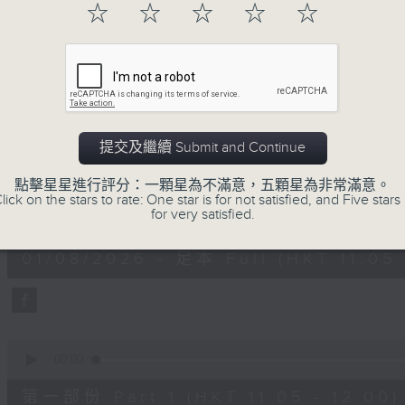
☆
☆
☆
☆
☆
A programme that is tuneful, sponta
what a wonderful way to brighten up
01/08/2026
提交及繼續 Submit and Continue
Play by Ear 週末隨想
點擊星星進行評分：一顆星為不滿意，五顆星為非常滿意。
lick on the stars to rate: One star is for not satisfied, and Five stars 
0
for very satisfied.
seconds
00:00
of
1
01/08/2026 - 足本 Full (HKT 11:05 
hour,
49
minutes,
59
seconds
Volume
90%
0
seconds
00:00
of
55
第一部份 Part 1 (HKT 11:05 - 12:00)
minutes,