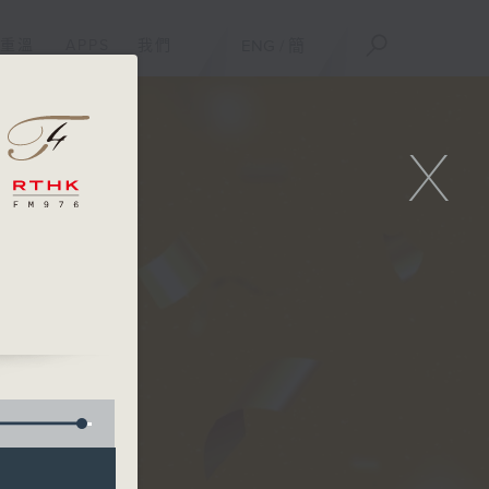
重溫
APPS
我們
ENG
/
簡
X