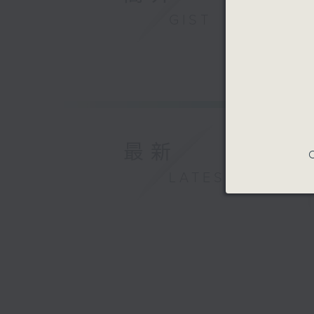
GIST
最新
C
LATEST