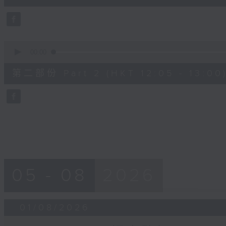
10
seconds
Volume
90%
0
seconds
00:00
of
55
第二部份 Part 2 (HKT 12:05 - 13:00
minutes,
9
seconds
Volume
90%
05 - 08
2026
01/08/2026