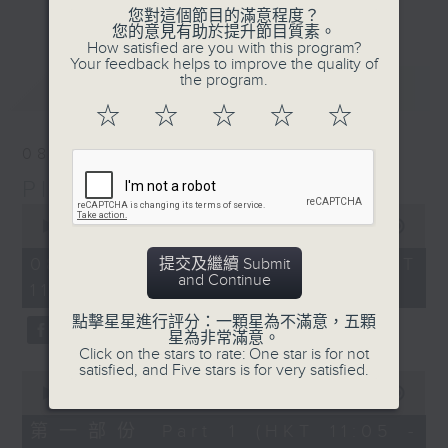
更多...
您對這個節目的滿意程度？
inviting… what a wonderful way to
您的意見有助於提升節目質素。
brighten up your Saturday
How satisfied are you with this program?
Your feedback helps to improve the quality of
mornings.
the program.
最新
LATEST
☆
☆
☆
☆
☆
08/08/2026
Play by Ear 週末隨想
0
seconds
00:00
1:49:59
of
1
08/08/2026 - 足本 Full (HKT
提交及繼續 Submit
hour,
and Continue
11:05 - 13:00)
49
minutes,
點擊星星進行評分：一顆星為不滿意，五顆
59
星為非常滿意。
seconds
Click on the stars to rate: One star is for not
satisfied, and Five stars is for very satisfied.
0
seconds
00:00
55:00
of
55
第一部份 Part 1 (HKT 11:05 -
minutes,