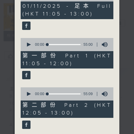
1
01/11/2025 - 足本 Full
hour,
(HKT 11:05 - 13:00)
50
Play by Ear
minutes,
週末隨想
電台直播
0
seconds
所有集數
0
seconds
00:00
55:00
of
55
第一部份 Part 1 (HKT
您喜歡這個節目嗎?
minutes,
11:05 - 12:00)
0
seconds
簡介
GIST
主持人：Synthia Ko 高德儀
0
seconds
00:00
55:09
Broadcast time: Saturdays,
of
10:00am
55
第二部份 Part 2 (HKT
minutes,
Presenter: Synthia Ko
12:05 - 13:00)
9
seconds
A programme that is tuneful,
spontaneous, uplifting and