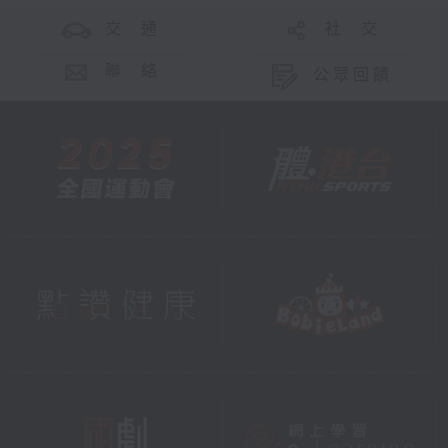
交 通
社 交
聯 絡
公眾回饋