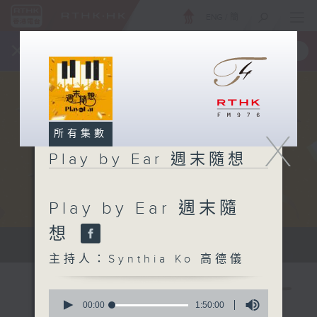
ENG
/
簡
×
全新 RTHK On The Go
取得
一手掌握 RTHK 電台、電視節目
X
所有集數
Play by Ear 週末隨想
Play by Ear 週末隨
想
Sat 星期六 10am
主持人：Synthia Ko 高德儀
0
seconds
00:00
1:50:00
of