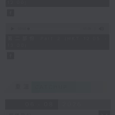
12:00)
0
seconds
0
seconds
00:00
55:09
of
55
第二部份 Part 2 (HKT 12:05 -
minutes,
13:00)
9
seconds
重溫
CATCHUP
06 - 08
2026