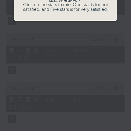
星為非常滿意。
2
我，進入音樂的各種意境。演奏者與聽眾心意
06/09/2025 - 足本 Full (HKT
Click on the stars to rate: One star is for not
hours,
No. 3
互通的一刻，正是表演藝術最珍貴之處。亦因
20:00 - 22:00)
satisfied, and Five stars is for very satisfied.
0
seconds
為二號錄音室狹小，觀眾圍着表演者而坐，沒
Schumann:
有台上台下之分，每個音符就在身邊，幾乎觸
Davidsbündlertänze, Op. 6
手可及。這是在傳統音樂廳難以獲得的體驗。
0
seconds
00:00
1:00:10
拉赫曼尼諾夫：
「樂有所思」第二季節目的音樂家將會展現更
of
悲歌，作品3，第一首
1
多元的深思。希望你來到香港電台二號錄音
第一部份 Part 1 (HKT 20:00 -
hour,
室，現場感受音樂裡的思緒。
21:00)
10
貝多芬：
seconds
E大調第三十鋼琴奏鳴曲，作品109
All tickets for the Music Salon on
6 September have been
舒伯特：
0
distributed. Thank you for your
seconds
00:00
1:00:10
降 G 大調即興曲， D. 899，第三首
support!
of
1
9月6日場次的門票已經派發完畢，多謝支
第二部份 Part 2 (HKT 21:00 -
hour,
舒曼：
持！
22:00)
10
《大衛同盟舞曲》，作品6
seconds
3/5
Timothy Sun (saxophone) 孫穎麟 (薩克管)