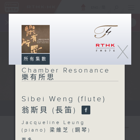
ENG
/
簡
×
全新 RTHK On The Go
取得
一手掌握 RTHK 電台、電視節目
X
所有集數
Chamber Resonance
樂有所思
Sibei Weng (flute)
Host: Eunice Chow 主持：周琬婷
翁斯貝 (長笛)
Jacqueline Leung
(piano) 梁維芝 (鋼琴)