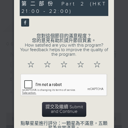
更多...
1
第二部份 Part 2 (HKT
Last year’s ‘Chamber Resonance’
杜南意：
hour,
21:00 - 22:00)
10
delivered an unforgettable
帕薩卡利亞，作品48，第二
seconds
experience. Within the intimate
首
最新
LATEST
confines of the music salon,
performers and audience alike
祖利維：
您對這個節目的滿意程度？
were immersed in a tapestry of
您的意見有助於提升節目質素。
五咒
06/09/2025
How satisfied are you with this program?
emotions evoked by the music.
Your feedback helps to improve the quality of
Every thought and feeling found
Nancy Loo (piano) 羅乃新
the program.
貝多芬 (卜比改編)：
expression through the power of
F大調奏鳴曲，作品24，「春
(鋼琴)
☆
☆
☆
☆
☆
music, forging a profound
天」
Rachmaninov:
connection between musicians and
Elégie in E flat minor, Op. 3 No. 1
listeners that was truly priceless.
Beethoven:
Expect a diverse array of themes
更多...
Piano Sonata No. 30 in E major,
in our upcoming season.
提交及繼續 Submit
Op. 109
and Continue
0
去年的「樂有所思」得到各位表演者和觀眾的
seconds
00:00
2:00:00
Schubert:
熱烈迴響。演奏者和聽眾在每場演出中渾然忘
點擊星星進行評分：一顆星為不滿意，五顆
of
Impromptu in G flat major, D. 899,