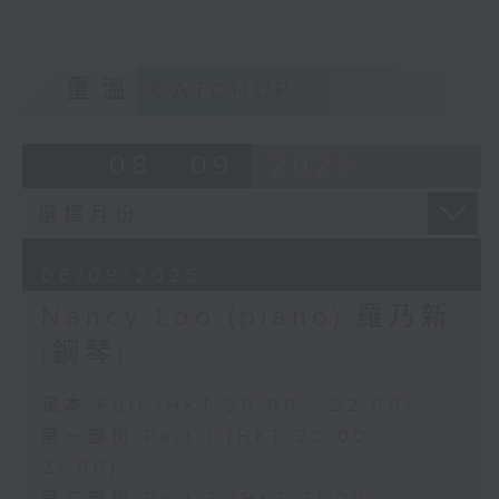
7/6
重溫
CATCHUP
Kwok Ka-ying (yangqin) 郭嘉瑩 (揚琴)
08 - 09
2025
5/7
Hui Ling (piano) 許寧 (鋼琴)
06/09/2025
2/8
Nancy Loo (piano) 羅乃新
Sibei Weng (flute) 翁斯貝 (長笛)
(鋼琴)
6/9
足本 Full (HKT 20:00 - 22:00)
第一部份 Part 1 (HKT 20:00 -
Nancy Loo (piano) 羅乃新 (鋼琴)
21:00)