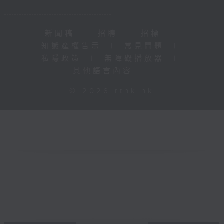
新聞稿
|
招聘
|
招標
|
知識產權告示
|
常見問題
|
私隱政策
|
無障礙播放器
|
其他語言內容
|
© 2026 rthk.hk