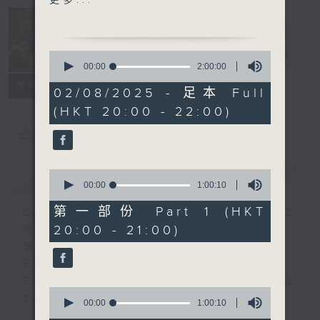
更多...
Walter Gieseking:
Chamber
Variations on a Theme
Resonance 樂
by Edvard Grieg
有所思
0
電台直播
seconds
00:00
2:00:00
of
Ernő Dohnányi:
所有集數
2
02/08/2025 - 足本 Full
Passacaglia, Op. 48,
hours,
(HKT 20:00 - 22:00)
0
No. 2
seconds
您喜歡這個節目嗎?
André Jolivet:
Cinq Incantations
0
簡介
GIST
seconds
00:00
1:00:10
of
Ludwig van Beethoven
1
第一部份 Part 1 (HKT
Chamber Resonance: Studio 2
(George Pope arr.):
hour,
20:00 - 21:00)
Music Salon
10
Sonata in F major, Op.
seconds
樂有所思：二號錄音室音樂沙龍
24, "Spring"
5月至9月 每月首個星期六
Every first Saturday from May to
基斯京：
0
September
葛利格主題變奏曲
seconds
00:00
1:00:10
of