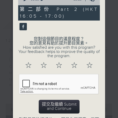
更多...
of
Live from RTHK Studio
55
第二部份 Part 2 (HKT
在第四台五十週年之際，我們邀請七位一直在
2
minutes,
16:05 - 17:00)
10
港深耕的音樂家，來到香港電台二號錄音室，
seconds
最新
LATEST
留下他們藝術成就的記錄，並透過對談分享他
樂有所思：二號錄音室音樂沙
們的演奏思路。
龍
羅乃新（鋼琴）
您對這個節目的滿意程度？
12/09/2025
您的意見有助於提升節目質素。
拉赫曼尼諾夫
How satisfied are you with this program?
Nancy Loo (piano) 羅乃新
降E小調悲歌，作品3，第一
Your feedback helps to improve the quality of
the program.
首 (5’)
(鋼琴)
J. S. 巴赫 （美拿 ． 希斯改
☆
☆
☆
☆
☆
Chamber Resonance: Studio 2
編）
Music Salon
「 耶穌，世人渴望的喜悅 」
Nancy Loo (piano)
，選自清唱劇《心、口、行、
RACHMANINOV
活》，BWV147 (4’)
更多...
Elégie in E flat minor, Op. 3, No.
貝多芬
1 (5’)
E大調第三十鋼琴奏鳴曲，作
提交及繼續 Submit
J. S. BACH (Myra HESS arr.)
0
品109 (18’)
and Continue
seconds
00:00
1:55:00
‘Jesu, joy of man’s desiring’ from
舒曼
of
Cantata Herz und Mund und Tat