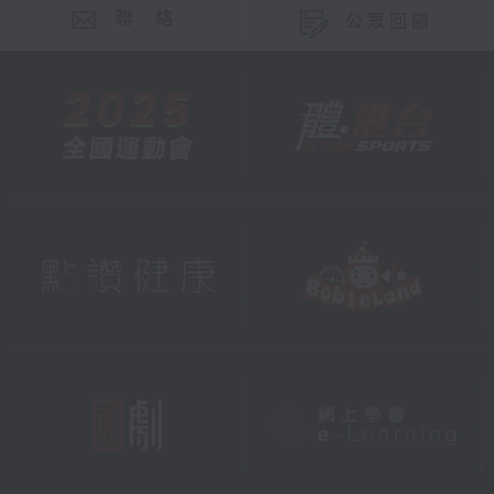
聯 絡
公眾回饋