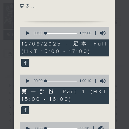
Chamber
Nancy Loo (piano)
更多...
Resonance
RACHMANINOV
(Repeat) 樂有
Elégie in E flat minor,
所思（重播）
電台直播
Op. 3, No. 1 (5’)
0
J. S. BACH (Myra HESS
seconds
00:00
1:55:00
所有集數
of
arr.)
1
12/09/2025 - 足本 Full
‘Jesu, joy of man’s
hour,
(HKT 15:00 - 17:00)
55
desiring’ from Cantata
您喜歡這個節目嗎?
minutes,
Herz und Mund und Tat
0
seconds
und Leben , BWV147
簡介
GIST
(4’)
0
BEETHOVEN
seconds
00:00
1:00:10
of
Radio 4 proudly presents to you
Piano Sonata No. 30 in
1
第一部份 Part 1 (HKT
seven recitals of Hong Kong’s own
E major, Op. 109 (18’)
hour,
15:00 - 16:00)
10
distinguished musicians on our
SCHUMANN
seconds
50th anniversary. Join them in
Davidsbündlertänze ,
Studio 2 as they share their
Op. 6 (37’)
artistic visions and life stories
Presented by RTHK
0
with us.
Radio 4
seconds
00:00
55:10