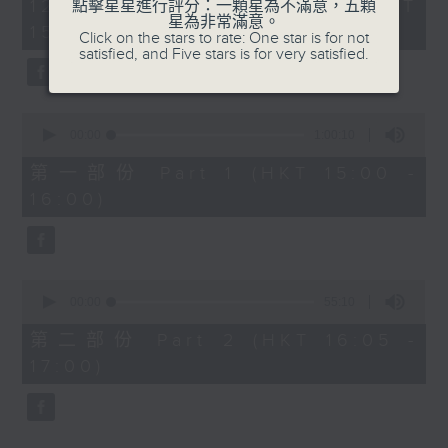
1
12/09/2025 - 足本 Full (HKT
點擊星星進行評分：一顆星為不滿意，五顆
《大衛同盟舞曲》，作品6
hour,
星為非常滿意。
und Leben , BWV147
(37’)
15:00 - 17:00)
55
Click on the stars to rate: One star is for not
(4’)
minutes,
satisfied, and Five stars is for very satisfied.
香港電台第四台主辦
0
BEETHOVEN
香港電台二號錄音室現場直播
seconds
Piano Sonata No. 30 in E major,
Op. 109 (18’)
0
seconds
00:00
1:00:10
SCHUMANN
of
Davidsbündlertänze , Op. 6 (37’)
1
第一部份 Part 1 (HKT 15:00 -
hour,
Presented by RTHK Radio 4
16:00)
10
Live from RTHK Studio 2
seconds
樂有所思：二號錄音室音樂沙龍
羅乃新（鋼琴）
0
seconds
00:00
55:10
拉赫曼尼諾夫
of
降E小調悲歌，作品3，第一首 (5’)
55
第二部份 Part 2 (HKT 16:05 -
minutes,
J. S. 巴赫 （美拿 ． 希斯改編）
17:00)
10
「 耶穌，世人渴望的喜悅 」 ，選自清唱劇
seconds
《心、口、行、活》，BWV147 (4’)
貝多芬