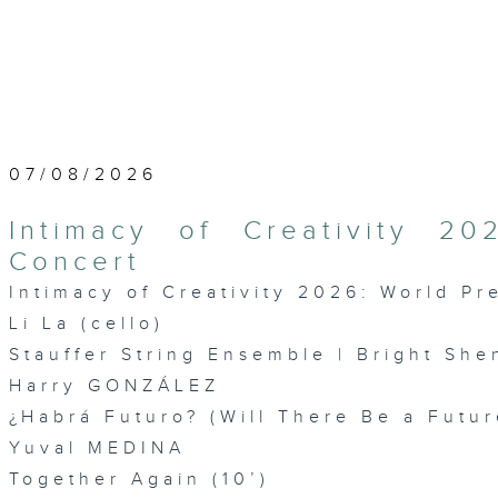
07/08/2026
Intimacy of Creativity 2
Concert
Intimacy of Creativity 2026: World P
Li La (cello)
Stauffer String Ensemble | Bright She
Harry GONZÁLEZ
¿Habrá Futuro? (Will There Be a Futur
Yuval MEDINA
Together Again (10’)