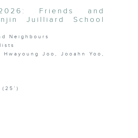
2026: Friends and
jin Juilliard School
and Neighbours
lists
o, Hwayoung Joo, Jooahn Yoo,
 (25’)