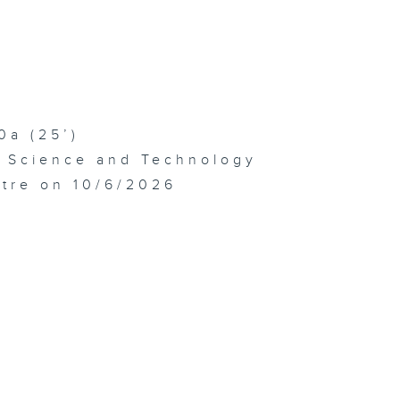
0a (25’)
f Science and Technology
atre on 10/6/2026