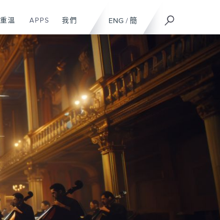
重溫
APPS
我們
ENG
/
簡