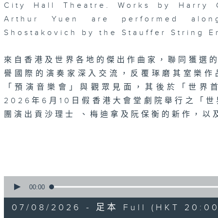
City Hall Theatre. Works by Harry
Arthur Yuen are performed alo
Shostakovich by the Stauffer String 
來自香港及世界各地的傑出作曲家，聯同獲選
譽國際的演奏家深入交流，反覆琢磨其室樂作
「預演音樂會」與觀眾見面，其後於「世界
2026年6月10日假香港大會堂劇院舉行之「世界
團演出貢沙理士 、梅迪拿及阮保衡的新作，以
0
seconds
00:00
of
2
07/08/2026 - 足本 Full (HKT 20:00
hours,