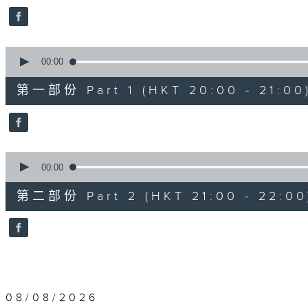
0
seconds
Volume
90%
0
seconds
00:00
of
1
第一部份 Part 1 (HKT 20:00 - 21:00
hour,
10
seconds
Volume
90%
0
seconds
00:00
of
1
第二部份 Part 2 (HKT 21:00 - 22:00
hour,
10
seconds
Volume
90%
08/08/2026