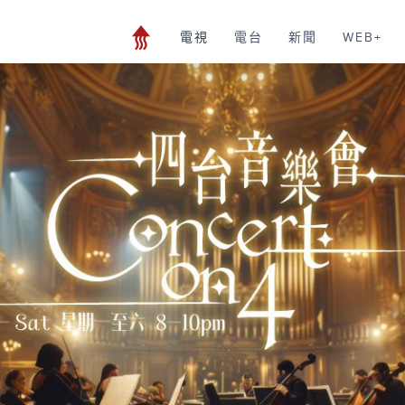
電視
電台
新聞
WEB+