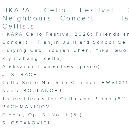
HKAPA Cello Festival 
Neighbours Concert – Tian
Cellists
HKAPA Cello Festival 2026: Friends 
Concert – Tianjin Juilliard School Cel
Huiying Cao, Youran Chen, Yikai Gu
Ziyu Zhang (cello)
Aleksandr Tiumentsev (piano)
J. S. BACH
Cello Suite No. 5 in C minor, BWV1011
Nadia BOULANGER
Three Pieces for Cello and Piano (8’)
RACHMANINOV
Élégie, Op. 3, No. 1 (5’)
SHOSTAKOVICH