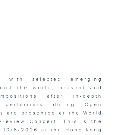
er with selected emerging
und the world, present and
positions after in-depth
d performers during Open
s are presented at the World
Preview Concert. This is the
n 10/6/2026 at the Hong Kong