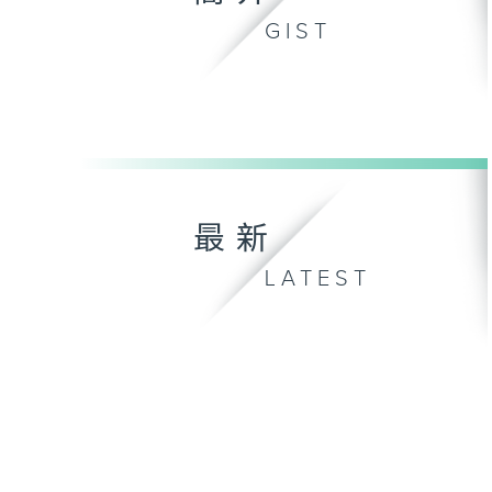
GIST
最新
LATEST