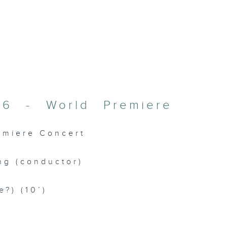
026 - World Premiere
remiere Concert
ng (conductor)
e?) (10’)