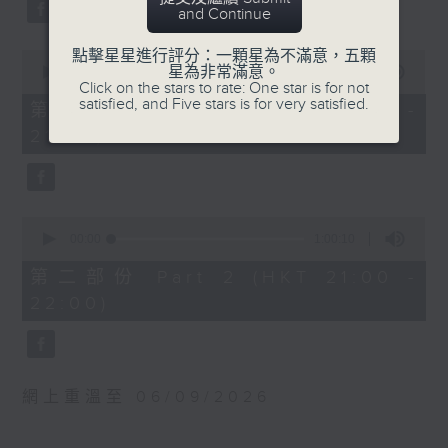
0
波蘭國家電台交響樂團：馬勒最快樂的交響
and Continue
seconds
曲
貝斯梅德娜（女高音）
點擊星星進行評分：一顆星為不滿意，五顆
0
星為非常滿意。
seconds
00:00
55:10
卡托維茲波蘭國家電台交響樂團｜范舒爾
Click on the stars to rate: One star is for not
of
（指揮）
satisfied, and Five stars is for very satisfied.
55
第一部份 Part 1 (HKT 20:05 -
minutes,
馬勒
21:00)
10
G大調第四交響曲 (58’)
seconds
2025年4月10日卡托維茲波蘭國家電台交響
樂團音樂廳錄音
0
seconds
00:00
1:00:10
of
1
第二部份 Part 2 (HKT 21:00 -
hour,
22:00)
10
seconds
網上重溫至 06/09/2026