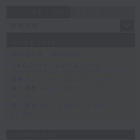
Bright SHENG
07 - 08
2026
The Blazing Mirage (20’)
Arthur YUEN
Images from my Consciousness
(15’)
06/08/2026
SHOSTAKOVICH (BARSHAI arr.)
Chamber Symphony in C minor, Op.
NOSPR: Mahler's
110a (25’)
happiest symphony
Presented by Hong Kong
University of Science and
足本 Full (HKT 20:05 - 22:00)
Technology
第一部份 Part 1 (HKT 20:05 -
Recorded at Hong Kong City Hall
21:00)
Theatre on 10/6/2026
第二部份 Part 2 (HKT 21:00 -
創意間的親暱2026：世界首演音樂會
22:00)
李拉（大提琴）
Stauffer弦樂團｜盛宗亮（指揮）
05/08/2026
哈里．貢沙理士