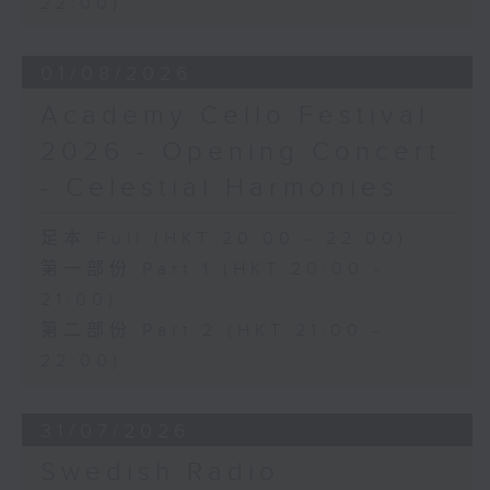
22:00)
日假香港大會堂劇院舉行之「世界首演音樂
會」，由 Stauffer 弦樂團演出貢沙理士
01/08/2026
、梅迪拿及阮保衡的新作，以及盛宗亮和蕭
斯達高維契的作品。
Academy Cello Festival
2026 - Opening Concert
- Celestial Harmonies
足本 Full (HKT 20:00 - 22:00)
第一部份 Part 1 (HKT 20:00 -
21:00)
第二部份 Part 2 (HKT 21:00 -
22:00)
31/07/2026
Swedish Radio