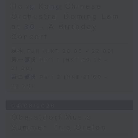
《未來是否存在？》 (10’)
Hong Kong Chinese
梅迪拿
Orchestra: Doming Lam
《再度一起》 (10’)
盛宗亮
at 80 – A Birthday
《燦影》 (20’)
Concert
阮保衡
《來自我腦海中的影像》 (15’)
足本 Full (HKT 20:00 - 22:00)
蕭斯達高維契（巴薩改編）
第一部份 Part 1 (HKT 20:05 -
C小調室樂交響曲，作品110a (25’)
21:00)
香港科技大學主辦
2026年6月10日香港大會堂劇院錄音
第二部份 Part 2 (HKT 21:00 -
22:00)
Distinguished composers, together
with selected emerging composers
04/08/2026
from Hong Kong and around the
world, present and revise their
Oberstdorf Music
chamber music compositions after
Summer: Trio Orelon
in-depth discussions with world-
renowned performers during Open