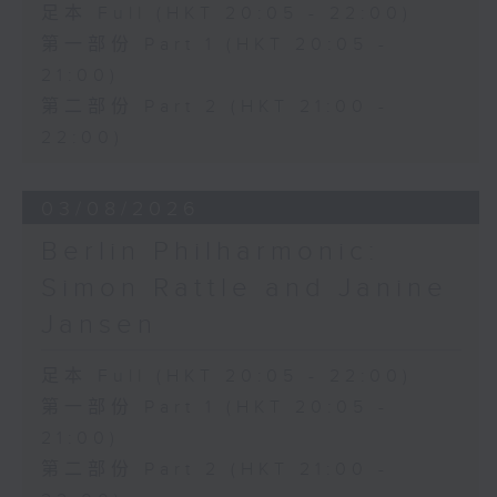
足本 Full (HKT 20:05 - 22:00)
Discussions. The revised
compositions are presented at the
第一部份 Part 1 (HKT 20:05 -
World Premiere Concert, preceded
21:00)
by the Preview Concert. This is
第二部份 Part 2 (HKT 21:00 -
the World Premiere Concert
22:00)
presented on 10/6/2026 at the
Hong Kong City Hall Theatre.
Works by Harry González, Yuval
03/08/2026
Medina and Arthur Yuen are
Berlin Philharmonic:
performed along side Bright Sheng
Simon Rattle and Janine
and Shostakovich by the Stauffer
String Ensemble.
Jansen
來自香港及世界各地的傑出作曲家，聯同獲
足本 Full (HKT 20:05 - 22:00)
選的新晉作曲家，於多場公開討論中與享譽
第一部份 Part 1 (HKT 20:05 -
國際的演奏家深入交流，反覆琢磨其室樂作
21:00)
品，並作出修訂。修訂後的作品先於「預演
第二部份 Part 2 (HKT 21:00 -
音樂會」與觀眾見面，其後於「世界首演音
樂會」正式發表。今場演出為2026年6月10