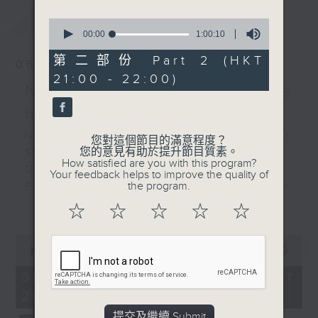
最新
LATEST
0
seconds
00:00
1:00:10
of
1
第二部份 Part 2 (HKT
06/08/2026
hour,
21:00 - 22:00)
10
NOSPR: Mahler's
seconds
happiest symphony
NOSPR: Mahler’s Happiest
您對這個節目的滿意程度？
您的意見有助於提升節目質素。
Symphony
How satisfied are you with this program?
Olga Bezsmertna (soprano)
Your feedback helps to improve the quality of
the program.
Polish National Radio Symphony
更多...
Orchestra, Katowice
☆
☆
☆
☆
☆
Vladimir Fanshil (conductor)
MAHLER
0
seconds
00:00
1:55:00
Symphony No. 4 in G major (58’)
of
Recorded at NOSPR, Katowice on
1
06/08/2026 - 足本 Full (HKT
hour,
10/4/2025
20:05 - 22:00)
55
minutes,
提交及繼續 Submit