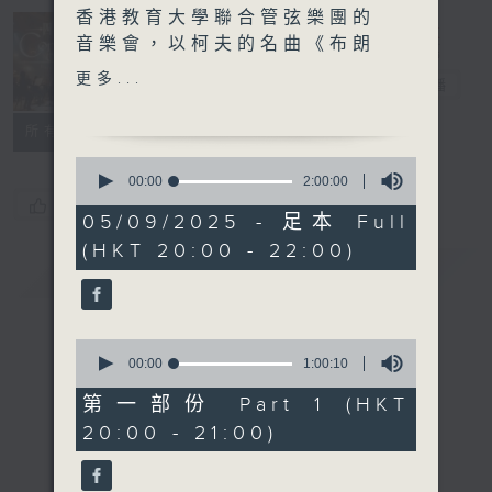
香港教育大學聯合管弦樂團的
音樂會，以柯夫的名曲《布朗
Concert on 4
尼之歌》為主 打。這個管樂
更多...
四台音樂會
電台直播
版的編曲一展合奏的澎湃。樂
隊又與前輩級鋼琴家羅乃新合
所有集數
奏，薪火相傳，火花四濺。
0
seconds
00:00
2:00:00
of
您喜歡這個節目嗎?
2
05/09/2025 - 足本 Full
hours,
(HKT 20:00 - 22:00)
0
簡介
GIST
seconds
0
seconds
00:00
1:00:10
of
1
第一部份 Part 1 (HKT
hour,
20:00 - 21:00)
10
seconds