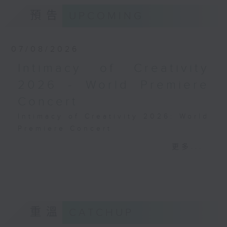
預告
UPCOMING
07/08/2026
Intimacy of Creativity
2026 - World Premiere
Concert
Intimacy of Creativity 2026: World
Premiere Concert
Li La (cello)
更多...
Stauffer String Ensemble | Bright
Sheng (conductor)
Harry GONZÁLEZ
¿Habrá Futuro? (Will There Be a
Future?) (10’)
重溫
CATCHUP
Yuval MEDINA
Together Again (10’)