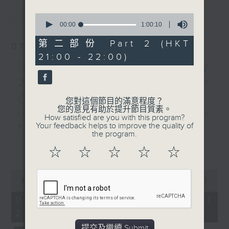
最新
LATEST
0
seconds
00:00
1:00:10
of
1
第二部份 Part 2 (HKT
07/08/2026
hour,
21:00 - 22:00)
10
Intimacy of Creativity
seconds
2026 - World Premiere
Concert
您對這個節目的滿意程度？
您的意見有助於提升節目質素。
Intimacy of Creativity 2026: World
How satisfied are you with this program?
Your feedback helps to improve the quality of
Premiere Concert
the program.
Li La (cello)
更多...
☆
☆
☆
☆
☆
Stauffer String Ensemble | Bright
Sheng (conductor)
0
Harry GONZÁLEZ
seconds
00:00
2:00:00
¿Habrá Futuro? (Will There Be a
of
2
07/08/2026 - 足本 Full (HKT
Future?) (10’)
hours,
20:00 - 22:00)
Yuval MEDINA
0
seconds
Together Again (10’)
提交及繼續 Submit