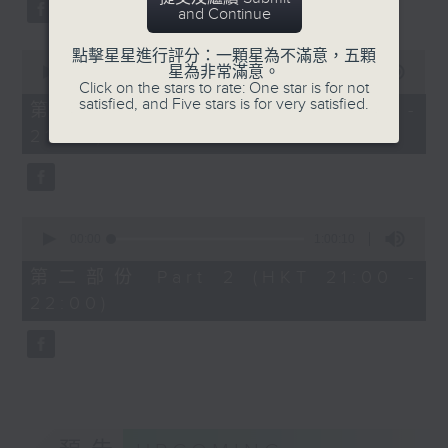
and Continue
Bright SHENG
The Blazing Mirage (20’)
點擊星星進行評分：一顆星為不滿意，五顆
0
Arthur YUEN
星為非常滿意。
seconds
00:00
1:00:10
Click on the stars to rate: One star is for not
Images from my Consciousness
of
satisfied, and Five stars is for very satisfied.
1
第一部份 Part 1 (HKT 20:00 -
(15’)
hour,
21:00)
SHOSTAKOVICH (BARSHAI arr.)
10
seconds
Chamber Symphony in C minor, Op.
110a (25’)
Presented by Hong Kong
0
University of Science and
seconds
00:00
1:00:10
of
Technology
1
第二部份 Part 2 (HKT 21:00 -
Recorded at Hong Kong City Hall
hour,
22:00)
10
Theatre on 10/6/2026
seconds
創意間的親暱2026：世界首演音樂會
李拉（大提琴）
Stauffer弦樂團｜盛宗亮（指揮）
哈里．貢沙理士
《未來是否存在？》 (10’)