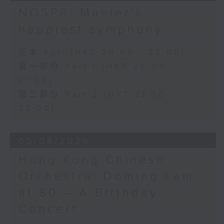
日假香港大會堂劇院舉行之「世界首演音樂
Variations on a Theme from
NOSPR: Mahler's
會」，由 Stauffer 弦樂團演出貢沙理士
Rossini’s Mosè in Egitto (arr. for 4
happiest symphony
、梅迪拿及阮保衡的新作，以及盛宗亮和蕭
cellos) (8’)
斯達高維契的作品。
Presented by The Hong Kong
足本 Full (HKT 20:05 - 22:00)
Academy for Performing Arts
第一部份 Part 1 (HKT 20:05 -
Recorded at William Au Concert
21:00)
Hall, HKAPA on 20/4/2026
Recording provided by HKAPA
第二部份 Part 2 (HKT 21:00 -
22:00)
演藝學院大提琴音樂節2026：友鄰音樂會
——天津茱莉亞學院大提琴
05/08/2026
曹慧穎、陳優然、郭譯鍇、Hwayoung
Joo、Jooahn Yoo、張子瑜（大提琴）
Hong Kong Chinese
圖文捷夫（鋼琴）
Orchestra: Doming Lam
J. S. 巴赫
at 80 – A Birthday
C小調第五無伴奏大提琴組曲，BWV1011
(25’)
Concert
布朗卓