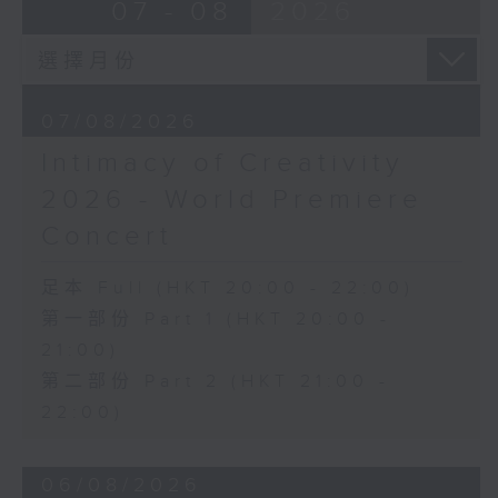
07 - 08
2026
Discussions. The revised
J. S. BACH
compositions are presented at the
Cello Suite No. 5 in C minor,
World Premiere Concert, preceded
BWV1011 (25’)
by the Preview Concert. This is
Nadia BOULANGER
the World Premiere Concert
07/08/2026
Three Pieces for Cello and Piano
presented on 10/6/2026 at the
(8’)
Intimacy of Creativity
Hong Kong City Hall Theatre.
RACHMANINOV
2026 - World Premiere
Works by Harry González, Yuval
Élégie, Op. 3, No. 1 (5’)
Medina and Arthur Yuen are
SHOSTAKOVICH
Concert
performed along side Bright Sheng
Cello Sonata in D minor, Op. 40
and Shostakovich by the Stauffer
(28’)
足本 Full (HKT 20:00 - 22:00)
String Ensemble.
Donqing FANG
第一部份 Part 1 (HKT 20:00 -
Lin Chong, Op. 37 (8’)
21:00)
來自香港及世界各地的傑出作曲家，聯同獲
BRAHMS
第二部份 Part 2 (HKT 21:00 -
選的新晉作曲家，於多場公開討論中與享譽
Cello Sonata No. 2 in F major, Op.
國際的演奏家深入交流，反覆琢磨其室樂作
22:00)
99 (25’)
品，並作出修訂。修訂後的作品先於「預演
POPPER
音樂會」與觀眾見面，其後於「世界首演音
Requiem, Op. 66 (8’)
06/08/2026
樂會」正式發表。今場演出為2026年6月10
PAGANINI