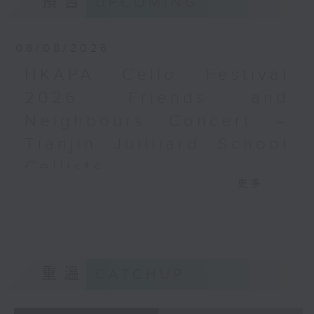
預告
UPCOMING
梅迪拿
《再度一起》 (10’)
08/08/2026
盛宗亮
《燦影》 (20’)
HKAPA Cello Festival
阮保衡
2026: Friends and
《來自我腦海中的影像》 (15’)
Neighbours Concert –
蕭斯達高維契（巴薩改編）
C小調室樂交響曲，作品110a (25’)
Tianjin Juilliard School
香港科技大學主辦
Cellists
2026年6月10日香港大會堂劇院錄音
更多...
HKAPA Cello Festival 2026:
Distinguished composers, together
Friends and Neighbours
with selected emerging composers
Concert – Tianjin Juilliard School
from Hong Kong and around the
Cellists
world, present and revise their
Huiying Cao, Youran Chen, Yikai
chamber music compositions after
重溫
CATCHUP
Guo, Hwayoung Joo, Jooahn Yoo,
in-depth discussions with world-
Ziyu Zhang (cello)
renowned performers during Open
Aleksandr Tiumentsev (piano)