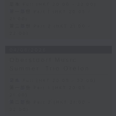
三首大提琴與鋼琴小品 (8’)
足本 Full (HKT 20:00 - 22:00)
拉赫曼尼諾夫
第一部份 Part 1 (HKT 20:05 -
悲歌，作品3，第一首 (5’)
21:00)
蕭斯達高維契
第二部份 Part 2 (HKT 21:00 -
D小調大提琴奏鳴曲，作品40 (28’)
方崬清
22:00)
《林沖》，作品37 (8’)
布拉姆斯
04/08/2026
F大調第二大提琴奏鳴曲，作品99 (25’)
樸柏
Oberstdorf Music
安魂曲，作品66 (8’)
Summer: Trio Orelon
巴格尼尼
羅西尼《摩西在埃及》主題變奏曲（為四把
足本 Full (HKT 20:05 - 22:00)
大提琴改編） (8’)
第一部份 Part 1 (HKT 20:05 -
香港演藝學院主辦
2026年4月20日香港演藝學院區永熙音樂廳
21:00)
錄音
第二部份 Part 2 (HKT 21:00 -
錄音由香港演藝學院提供
22:00)