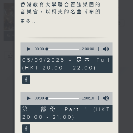
香港教育大學聯合管弦樂團的
音樂會，以柯夫的名曲《布朗
Concert on 4
尼之歌》為主 打。這個管樂
更多...
四台音樂會
電台直播
版的編曲一展合奏的澎湃。樂
隊又與前輩級鋼琴家羅乃新合
所有集數
奏，薪火相傳，火花四濺。
0
seconds
00:00
2:00:00
of
您喜歡這個節目嗎?
2
05/09/2025 - 足本 Full
hours,
(HKT 20:00 - 22:00)
0
簡介
GIST
seconds
0
seconds
00:00
1:00:10
of
1
第一部份 Part 1 (HKT
hour,
20:00 - 21:00)
10
seconds