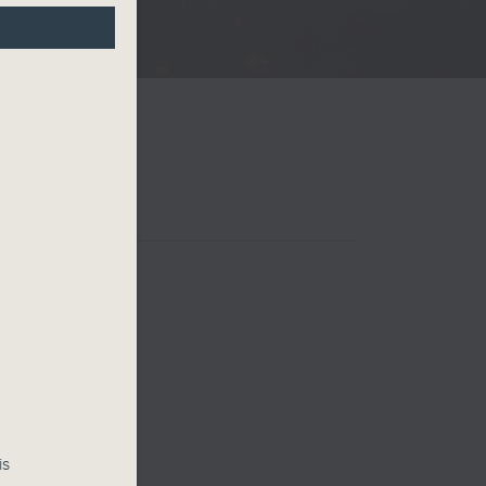
24
 四台音樂會
is