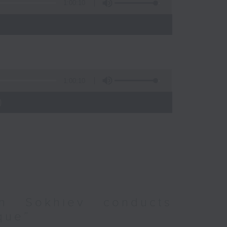
1:00:10
)
1:00:10
)
an Sokhiev conducts
que”