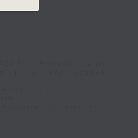
2026: Friends and
jin Juilliard School
and Neighbours
lists
o, Hwayoung Joo, Jooahn Yoo,