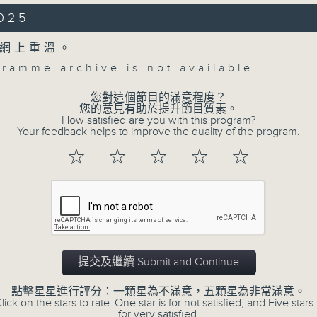
2025
m of Gerontius, Op. 38 (95’)
 at Barbican Hall, London on 13/12/20
網上重溫。
gramme archive is not available
朗提奧斯之夢
中音）
您對這個節目的滿意程度？
男高音）｜羅德力克．威廉士（男中音）
您的意見有助於提升節目質素。
司交響樂團及合唱團｜奧拉姆（指揮）
How satisfied are you with this program?
Your feedback helps to improve the quality of the program.
Concert on 4
之夢》，作品38 (95’)
☆
☆
☆
☆
☆
12月13日倫敦巴比勤音樂廳錄音
所有集數
您喜歡這個節目嗎?
提交及繼續 Submit and Continue
點擊星星進行評分：一顆星為不滿意，五顆星為非常滿意。
lick on the stars to rate: One star is for not satisfied, and Five stars 
for very satisfied.