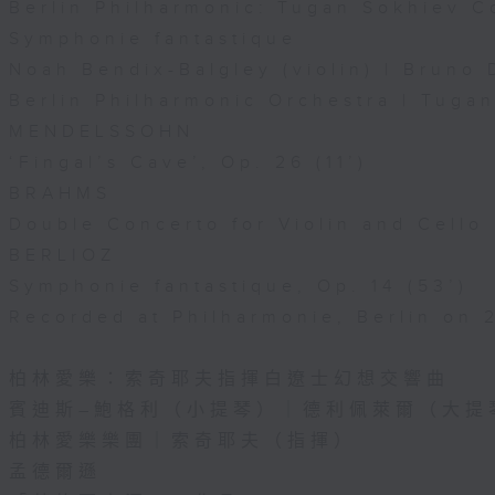
Berlin Philharmonic: Tugan Sokhiev C
Symphonie fantastique
Noah Bendix-Balgley (violin) | Bruno 
Berlin Philharmonic Orchestra | Tuga
MENDELSSOHN
‘Fingal’s Cave’, Op. 26 (11’)
BRAHMS
Double Concerto for Violin and Cello 
BERLIOZ
Symphonie fantastique, Op. 14 (53’)
Recorded at Philharmonie, Berlin on 
柏林愛樂：索奇耶夫指揮白遼士幻想交響曲
賓迪斯–鮑格利（小提琴）｜德利佩萊爾（大提
柏林愛樂樂團｜索奇耶夫（指揮）
孟德爾遜