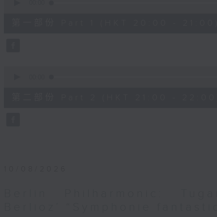
seconds
00:00
of
1
第一部份 Part 1 (HKT 20:00 - 21:00
hour,
10
seconds
Volume
90%
0
seconds
00:00
of
1
第二部份 Part 2 (HKT 21:00 - 22:00
hour,
10
seconds
Volume
90%
10/08/2026
Berlin Philharmonic: Tug
Berlioz’ “Symphonie fantasti