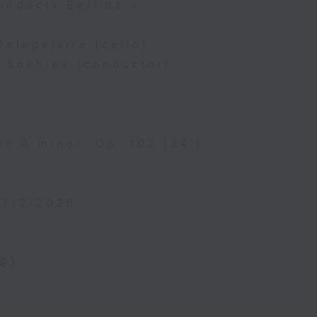
onducts Berlioz’s
Delepelaire (cello)
n Sokhiev (conductor)
in A minor, Op. 102 (34’)
27/2/2026
琴）