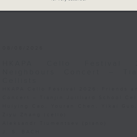
08/08/2026
HKAPA Cello Festival 
Neighbours Concert – Tian
Cellists
HKAPA Cello Festival 2026: Friends 
Concert – Tianjin Juilliard School Cel
Huiying Cao, Youran Chen, Yikai Gu
Ziyu Zhang (cello)
Aleksandr Tiumentsev (piano)
J. S. BACH