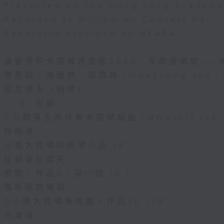
Presented by The Hong Kong Academy 
Recorded at William Au Concert Hall
Recording provided by HKAPA
演藝學院大提琴音樂節2026：友鄰音樂會——
曹慧穎、陳優然、郭譯鍇、Hwayoung Joo、
圖文捷夫（鋼琴）
J. S. 巴赫
C小調第五無伴奏大提琴組曲，BWV1011 (25’
布朗卓
三首大提琴與鋼琴小品 (8’)
拉赫曼尼諾夫
悲歌，作品3，第一首 (5’)
蕭斯達高維契
D小調大提琴奏鳴曲，作品40 (28’)
方崬清