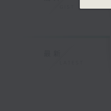
GIST
最新
LATEST