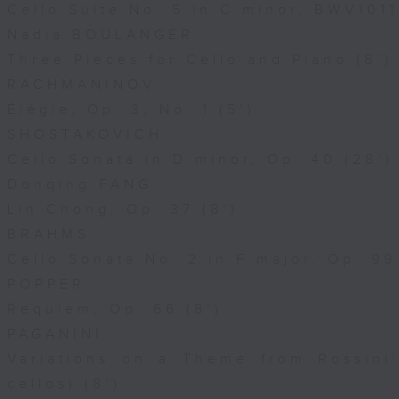
Cello Suite No. 5 in C minor, BWV1011
Nadia BOULANGER
Three Pieces for Cello and Piano (8’)
RACHMANINOV
Élégie, Op. 3, No. 1 (5’)
SHOSTAKOVICH
Cello Sonata in D minor, Op. 40 (28’)
Donqing FANG
Lin Chong, Op. 37 (8’)
BRAHMS
Cello Sonata No. 2 in F major, Op. 99
POPPER
Requiem, Op. 66 (8’)
PAGANINI
Variations on a Theme from Rossini’
cellos) (8’)