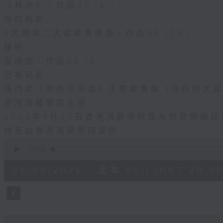
《林沖》，作品37 (8’)
布拉姆斯
F大調第二大提琴奏鳴曲，作品99 (25’)
樸柏
安魂曲，作品66 (8’)
巴格尼尼
羅西尼《摩西在埃及》主題變奏曲（為四把大提琴
香港演藝學院主辦
2026年4月20日香港演藝學院區永熙音樂廳錄
錄音由香港演藝學院提供
0
seconds
00:00
of
2
08/08/2026 - 足本 Full (HKT 20:00
hours,
0
seconds
Volume
90%
0