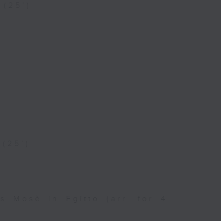
 (25’)
 (25’)
s Mosè in Egitto (arr. for 4