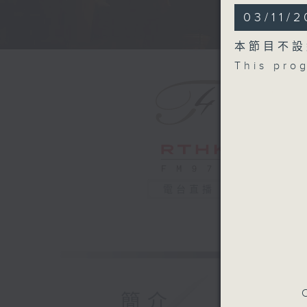
ELGAR
03/11/
The Drea
Recorded
本節目不設
This pro
艾爾加的基
歌娜莉（女
畢特菲臘（
英國廣播公
艾爾加
《基朗提奧斯
2024年
電台直播
C
簡介