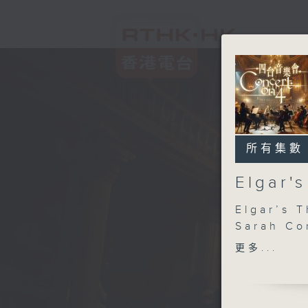
所有集數
Elgar'
Elgar’s 
Sarah Co
David But
更多...
(baritone
BBC Symp
Oramo (c