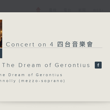
電視
電台
新聞
WEB+
Concert on 4 四台音樂會
s The Dream of Gerontius
The Dream of Gerontius
nnolly (mezzo-soprano)
t Philip (tenor) | Roderick Williams
)
hony Chorus and Orchestra | Sakari
onductor)