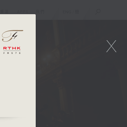
重溫
APPS
我們
ENG
/
簡
X