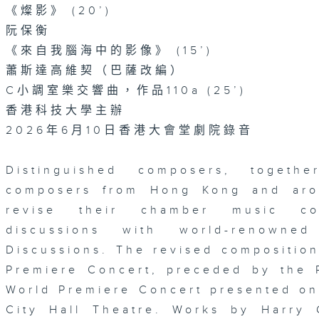
《燦影》 (20’)
阮保衡
《來自我腦海中的影像》 (15’)
蕭斯達高維契（巴薩改編）
C小調室樂交響曲，作品110a (25’)
香港科技大學主辦
2026年6月10日香港大會堂劇院錄音
Distinguished composers, togeth
composers from Hong Kong and aro
revise their chamber music com
discussions with world-renowne
Discussions. The revised composition
Premiere Concert, preceded by the 
World Premiere Concert presented o
City Hall Theatre. Works by Harry