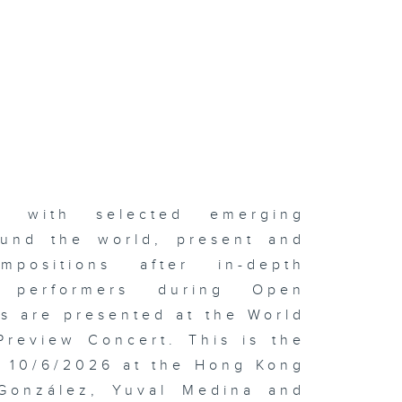
er with selected emerging
und the world, present and
positions after in-depth
d performers during Open
s are presented at the World
Preview Concert. This is the
n 10/6/2026 at the Hong Kong
 González, Yuval Medina and