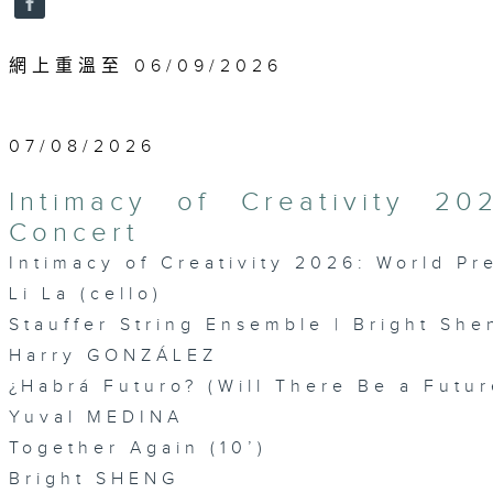
網上重溫至 06/09/2026
07/08/2026
Intimacy of Creativity 2
Concert
Intimacy of Creativity 2026: World P
Li La (cello)
Stauffer String Ensemble | Bright She
Harry GONZÁLEZ
¿Habrá Futuro? (Will There Be a Futur
Yuval MEDINA
Together Again (10’)
Bright SHENG