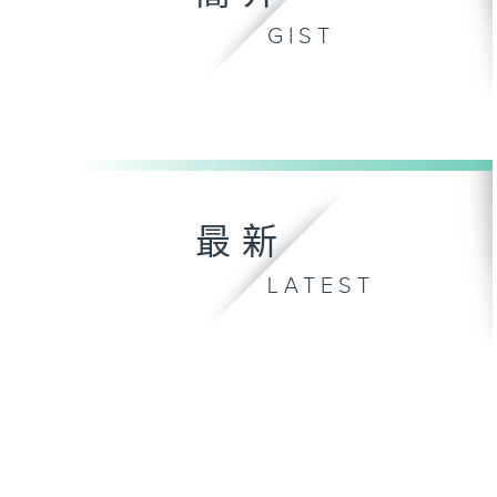
GIST
最新
LATEST