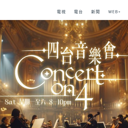
電視
電台
新聞
WEB+