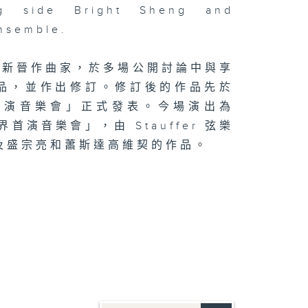
ng side Bright Sheng and
Ensemble.
的新晉作曲家，於多場公開討論中與享
品，並作出修訂。修訂後的作品先於
首演音樂會」正式發表。今場演出為
首演音樂會」，由 Stauffer 弦樂
及盛宗亮和蕭斯達高維契的作品。