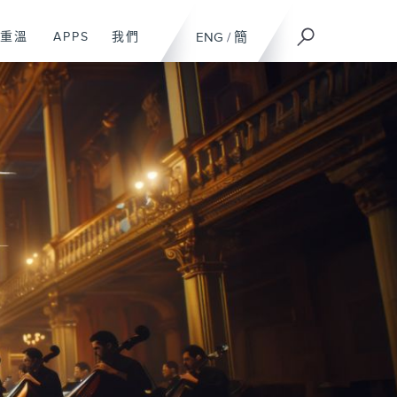
重溫
APPS
我們
ENG
/
簡