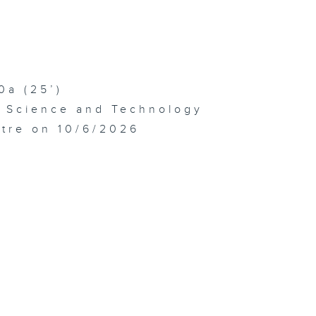
0a (25’)
f Science and Technology
atre on 10/6/2026