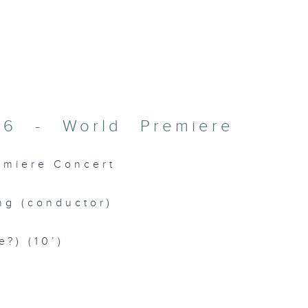
026 - World Premiere
remiere Concert
ng (conductor)
e?) (10’)