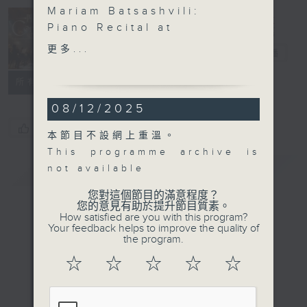
Mariam Batsashvili:
Piano Recital at
Concert on 4
Wigmore Hall
更多...
四台音樂會
電台直播
Mariam Batsashvili
(piano)
所有集數
HAYDN
08/12/2025
Piano Sonata in D
major, Hob.XVI:37 (11’)
您喜歡這個節目嗎?
本節目不設網上重溫。
BEETHOVEN
This programme archive is
Rondo a capriccio in G
簡介
GIST
not available
major, Op. 129, ‘Rage
over a Lost Penny’ (6’)
您對這個節目的滿意程度？
您的意見有助於提升節目質素。
BRAHMS
How satisfied are you with this program?
Six Piano Pieces, Op.
Your feedback helps to improve the quality of
the program.
118 (23’)
SCHUBERT
☆
☆
☆
☆
☆
Impromptu in A flat
major, D. 935, No. 2