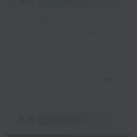
預告
UPCOMING
《祝賀吹打序樂》 (4’)
音樂廳錄音
《問蒼天》 (10’)
古曲（林樂培移植）
06/08/2026
《春江花月夜》 (12’)
NOSPR: Mahler's
《昭君怨》 (8’)
林樂培
happiest symphony
《秋決》 (20’)
NOSPR: Mahler’s Happiest
《昆蟲世界》 (22’)
Symphony
香港中樂團主辦，2006年香港藝術節節目。
Olga Bezsmertna (soprano)
2006年2月26日香港大會堂音樂廳錄音。
Polish National Radio Symphony
更多...
Orchestra, Katowice
Vladimir Fanshil (conductor)
MAHLER
Symphony No. 4 in G major (58’)
Recorded at NOSPR, Katowice on
10/4/2025
重溫
CATCHUP
波蘭國家電台交響樂團：馬勒最快樂的交響