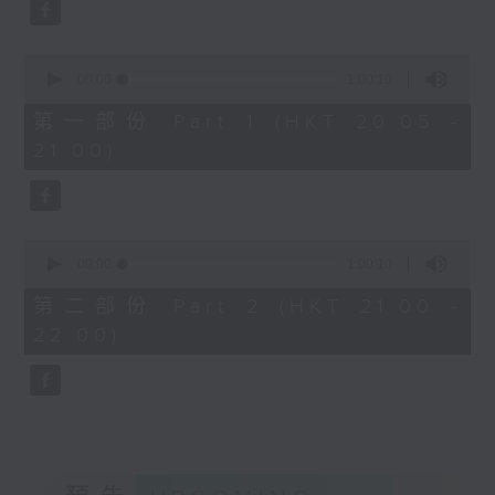
A Silent Prayer (10’)
Hob.XVI:37 (11’)
Ancient Melodies (Doming LAM
貝多芬
trans.)
G大調隨想曲迴旋，作品
0
seconds
Moonlight over the Spring River
00:00
1:00:10
129，「丟失一便士的憤怒」
of
(12’)
(6’)
1
第一部份 Part 1 (HKT 20:05 -
hour,
The Lament of Lady Zhaojun (8’)
布拉姆斯
21:00)
10
Doming LAM
六首鋼琴小品，作品118
seconds
Autumn Execution (20’)
(23’)
The Insect World (22’)
舒伯特
Presented by the Hong Kong
0
降A大調即興曲，D. 935，
seconds
00:00
1:00:10
Chinese Orchestra as part of the
第二首 (8’)
of
2006 Hong Kong Arts Festival.
1
F小調即興曲，D. 935，第四
第二部份 Part 2 (HKT 21:00 -
hour,
Recorded at Hong Kong City Hall
首 (6’)
22:00)
10
Concert Hall on 26/2/2006.
seconds
李斯特
A小調第十三匈牙利狂想曲，
香港中樂團：林樂培八十大壽誌慶音樂會
S. 244，第十三首 (8’)
羅乃新（鋼琴）
升C小調第二匈牙利狂想曲，
香港中樂團｜閻惠昌（指揮）
S. 244，第二首 (10’)
林樂培
2025年1月22日倫敦威格摩