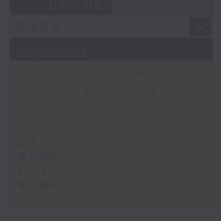
07 - 08
2026
曲
貝斯梅德娜（女高音）
卡托維茲波蘭國家電台交響樂團｜范舒爾
（指揮）
馬勒
05/08/2026
G大調第四交響曲 (58’)
Hong Kong Chinese
2025年4月10日卡托維茲波蘭國家電台交響
Orchestra: Doming Lam
樂團音樂廳錄音
at 80 – A Birthday
Concert
足本 Full (HKT 20:00 - 22:00)
第一部份 Part 1 (HKT 20:05 -
21:00)
第二部份 Part 2 (HKT 21:00 -
22:00)