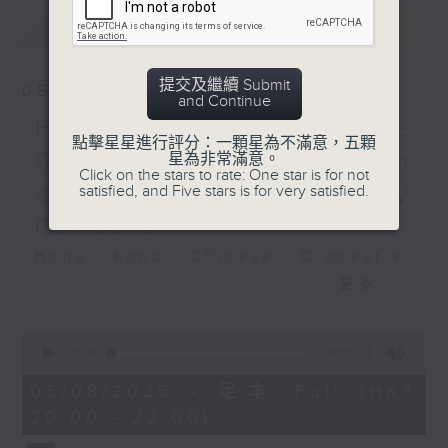
(8’)
最新
LATEST
Impromptu in F minor,
D. 935, No. 4 (6’)
LISZT
提交及繼續 Submit
05/08/2026
Hungarian Rhapsody
and Continue
No. 13 in A minor, S.
Hong Kong Chinese
點擊星星進行評分：一顆星為不滿意，五顆
244, No. 13 (8’)
Orchestra: Doming Lam
星為非常滿意。
Hungarian Rhapsody
Click on the stars to rate: One star is for not
at 80 – A Birthday
satisfied, and Five stars is for very satisfied.
No. 2 in C sharp minor,
S. 244, No. 2 (10’)
Concert
Recorded at Wigmore
Hong Kong Chinese Orchestra:
Hall, London on
Doming Lam at 80 – A Birthday
更多...
22/1/2025
Concert
Nancy Loo (piano)
芭莎舒維利：威格摩音樂廳鋼
0
seconds
Hong Kong Chinese Orchestra |
00:00
2:00:00
琴獨奏會
of
Yan Huichang (conductor)
芭莎舒維利（鋼琴）
2
05/08/2026 - 足本 Full (HKT
hours,
Doming LAM
海頓
20:00 - 22:00)
0
Greetings Fanfare (4’)
D大調鋼琴奏鳴曲，
seconds