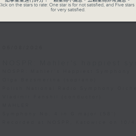
點擊星星進行評分：一顆星為不滿意，五顆星為非常滿意。
lick on the stars to rate: One star is for not satisfied, and Five stars 
5月28日柏林音樂廳錄音
for very satisfied.
06/08/2026
NOSPR: Mahler's happiest s
NOSPR: Mahler’s Happiest Symphony
Olga Bezsmertna (soprano)
Polish National Radio Symphony Orche
Vladimir Fanshil (conductor)
MAHLER
Symphony No. 4 in G major (58’)
Recorded at NOSPR, Katowice on 10/