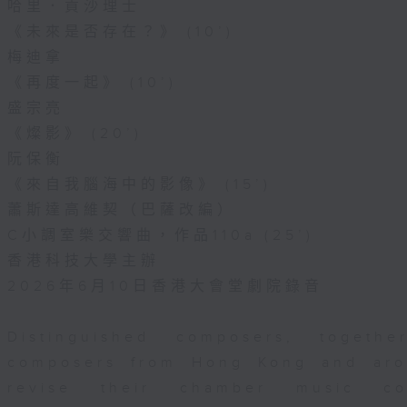
哈里．貢沙理士
《未來是否存在？》 (10’)
梅迪拿
《再度一起》 (10’)
盛宗亮
《燦影》 (20’)
阮保衡
《來自我腦海中的影像》 (15’)
蕭斯達高維契（巴薩改編）
C小調室樂交響曲，作品110a (25’)
香港科技大學主辦
2026年6月10日香港大會堂劇院錄音
Distinguished composers, togeth
composers from Hong Kong and aro
revise their chamber music com