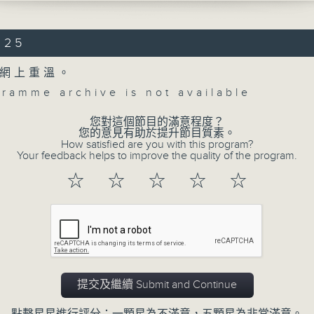
uth , Op. 50 (23’)
S (Tomer LEV & Aryeh LEVANON arr.)
025
, Op. 115, ‘Les Contrasts’ (14’)
SOHN / MOSCHELES
網上重溫。
and Variations on a theme from Weber’
gramme archive is not available
ziosa (16’)
No. 4 in A major, Op. 90, ‘Italian’ (2
您對這個節目的滿意程度？
 at Konzerthaus, Berlin on 28/5/2025
Concert on 4
您的意見有助於提升節目質素。
How satisfied are you with this program?
Your feedback helps to improve the quality of the program.
響樂團：卡達與多鋼琴合奏團
所有集數
團｜柏林電台交響樂團｜卡達（指揮）
☆
☆
☆
☆
☆
作品50 (23’)
您喜歡這個節目嗎?
利夫與利華農改編）
品115，「對比」 (14’)
莫素利
寶貴珍愛 》主題幻想與變奏曲 (16’)
提交及繼續 Submit and Continue
交響曲，作品90，「意大利」 (29’)