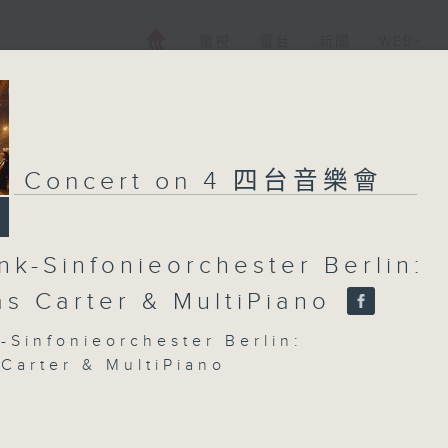
電視
電台
新聞
WEB+
Concert on 4 四台音樂會
nk-Sinfonieorchester Berlin:
as Carter & MultiPiano
-Sinfonieorchester Berlin:
 Carter & MultiPiano
o | Rundfunk-Sinfonieorchester Berlin 
 Carter (conductor)