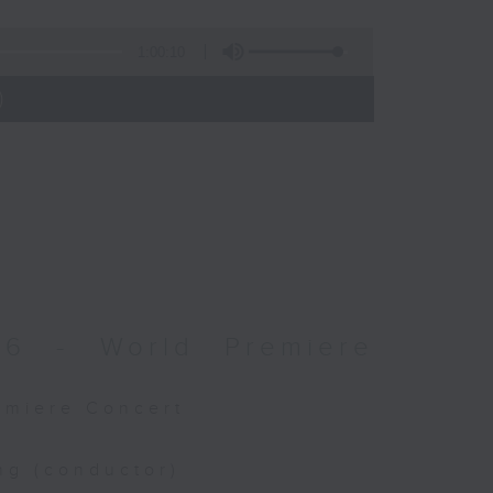
1:00:10
)
026 - World Premiere
remiere Concert
ng (conductor)