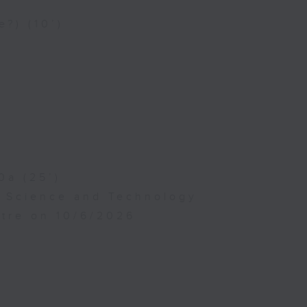
e?) (10’)
0a (25’)
f Science and Technology
atre on 10/6/2026