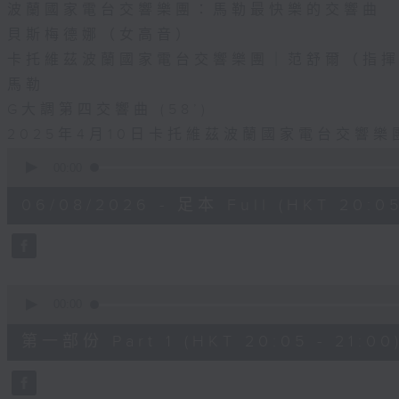
波蘭國家電台交響樂團：馬勒最快樂的交響曲
貝斯梅德娜（女高音）
卡托維茲波蘭國家電台交響樂團｜范舒爾（指
馬勒
G大調第四交響曲 (58’)
2025年4月10日卡托維茲波蘭國家電台交響
0
seconds
00:00
of
1
06/08/2026 - 足本 Full (HKT 20:05
hour,
55
minutes,
0
seconds
Volume
90%
0
seconds
00:00
of
55
第一部份 Part 1 (HKT 20:05 - 21:00
minutes,
10
seconds
Volume
90%