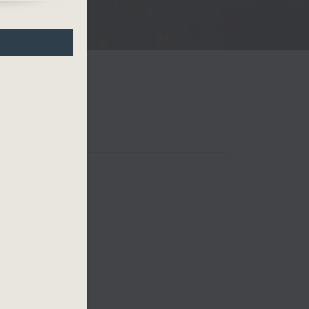
s
9’)
 四台音樂會