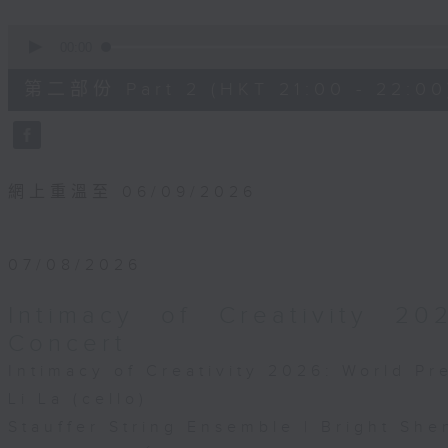
0
seconds
00:00
of
1
第二部份 Part 2 (HKT 21:00 - 22:00
hour,
10
seconds
Volume
90%
網上重溫至 06/09/2026
07/08/2026
Intimacy of Creativity 2
Concert
Intimacy of Creativity 2026: World P
Li La (cello)
Stauffer String Ensemble | Bright She