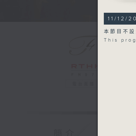
In the So
MOSCHELE
11/12/2
Grand Duo
MENDELS
本節目不設
Fantasy 
This pro
opera Pre
Symphony 
Recorded
柏林電台交
多鋼琴合奏
艾爾加
電台直播
《在南方》，
莫素利 （
大二重奏，作
孟德爾遜／
韋伯歌劇《 
孟德爾遜
簡介
A大調第四