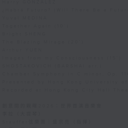
Harry GONZÁLEZ
¿Habrá Futuro? (Will There Be a Futur
Yuval MEDINA
Together Again (10’)
Bright SHENG
The Blazing Mirage (20’)
Arthur YUEN
Images from my Consciousness (15’)
SHOSTAKOVICH (BARSHAI arr.)
Chamber Symphony in C minor, Op. 11
Presented by Hong Kong University o
Recorded at Hong Kong City Hall The
創意間的親暱2026：世界首演音樂會
李拉（大提琴）
Stauffer弦樂團｜盛宗亮（指揮）