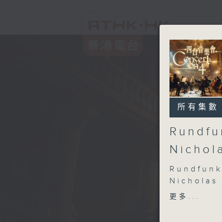
所有集數
Rundfu
Nichol
Rundfunk
Nicholas
MultiPian
更多...
Nicholas
ELGAR