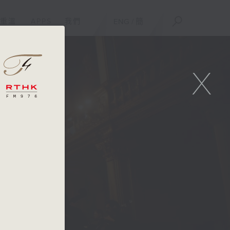
重溫
APPS
我們
ENG
/
簡
X
|