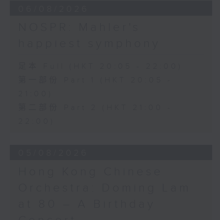
Discussions. The revised
Cello Sonata No. 2 in F major, Op.
06/08/2026
compositions are presented at the
99 (25’)
NOSPR: Mahler's
World Premiere Concert, preceded
POPPER
by the Preview Concert. This is
happiest symphony
Requiem, Op. 66 (8’)
the World Premiere Concert
PAGANINI
presented on 10/6/2026 at the
Variations on a Theme from
足本 Full (HKT 20:05 - 22:00)
Hong Kong City Hall Theatre.
Rossini’s Mosè in Egitto (arr. for 4
第一部份 Part 1 (HKT 20:05 -
Works by Harry González, Yuval
cellos) (8’)
21:00)
Medina and Arthur Yuen are
Presented by The Hong Kong
第二部份 Part 2 (HKT 21:00 -
performed along side Bright Sheng
Academy for Performing Arts
22:00)
and Shostakovich by the Stauffer
Recorded at William Au Concert
String Ensemble.
Hall, HKAPA on 20/4/2026
Recording provided by HKAPA
05/08/2026
來自香港及世界各地的傑出作曲家，聯同獲
選的新晉作曲家，於多場公開討論中與享譽
Hong Kong Chinese
演藝學院大提琴音樂節2026：友鄰音樂會
國際的演奏家深入交流，反覆琢磨其室樂作
——天津茱莉亞學院大提琴
Orchestra: Doming Lam
品，並作出修訂。修訂後的作品先於「預演
曹慧穎、陳優然、郭譯鍇、Hwayoung
at 80 – A Birthday
音樂會」與觀眾見面，其後於「世界首演音
Joo、Jooahn Yoo、張子瑜（大提琴）
樂會」正式發表。今場演出為2026年6月10
圖文捷夫（鋼琴）