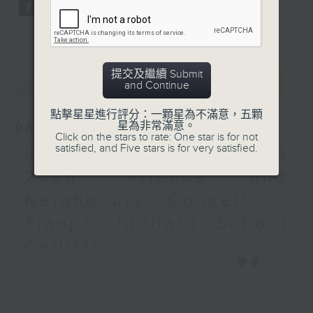
Bright SHENG
The Blazing Mirage (20’)
Arthur YUEN
Images from my Consciousness
提交及繼續 Submit
(15’)
預告
UPCOMING
and Continue
SHOSTAKOVICH (BARSHAI arr.)
Chamber Symphony in C minor, Op.
點擊星星進行評分：一顆星為不滿意，五顆
星為非常滿意。
08/08/2026
110a (25’)
Click on the stars to rate: One star is for not
Presented by Hong Kong
satisfied, and Five stars is for very satisfied.
HKAPA Cello Festival
University of Science and
2026: Friends and
Technology
Recorded at Hong Kong City Hall
Neighbours Concert –
Theatre on 10/6/2026
Tianjin Juilliard School
Cellists
創意間的親暱2026：世界首演音樂會
李拉（大提琴）
更多...
HKAPA Cello Festival 2026:
Stauffer弦樂團｜盛宗亮（指揮）
Friends and Neighbours
哈里．貢沙理士
Concert – Tianjin Juilliard School
《未來是否存在？》 (10’)