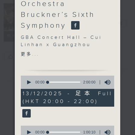
Orchestra
Bruckner’s Sixth
Concert on 4
四台音樂會
電台直播
Symphony
所有集數
GBA Concert Hall – Cui
Linhan x Guangzhou
Symphony Orchestra
更多...
您喜歡這個節目嗎?
Bruckner’s Sixth
Symphony
簡介
Lee Hyunyoung (violin)
GIST
0
Guangzhou Symphony
seconds
00:00
2:00:00
of
Orchestra | Cui Linhan
2
13/12/2025 - 足本 Full
(conductor)
hours,
(HKT 20:00 - 22:00)
0
MOZART
seconds
Violin Concerto No. 5
in A major, K. 219 (32’)
BRUCKNER
0
Symphony No. 6 in A
seconds
00:00
1:00:10