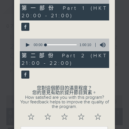
of
major, WAB 106 (52’)
最新
LATEST
1
第一部份 Part 1 (HKT
Recorded at Xinghai
hour,
20:00 - 21:00)
10
Concert Hall Symphony
seconds
Hall on 3/11/2024
07/08/2026
Intimacy of Creativity
大灣區音樂廳 ——崔琳涵 x
0
廣州交響樂團
2026 - World Premiere
seconds
00:00
1:00:10
of
布魯克納第六交響曲
1
Concert
第二部份 Part 2 (HKT
李現寧（小提琴）
hour,
21:00 - 22:00)
10
Intimacy of Creativity 2026: World
廣州交響樂團｜崔琳涵（指
seconds
Premiere Concert
揮）
Li La (cello)
莫扎特
更多...
Stauffer String Ensemble | Bright
A大調第五小提琴協奏曲，K.
您對這個節目的滿意程度？
Sheng (conductor)
您的意見有助於提升節目質素。
219 (32’)
0
How satisfied are you with this program?
Harry GONZÁLEZ
布魯克納
seconds
Your feedback helps to improve the quality of
00:00
1:00:00
¿Habrá Futuro? (Will There Be a
of
the program.
A大調第六交響曲，WAB 106
1
07/08/2026 - 第一部份 Part 1
Future?) (10’)
(52’)
hour,
☆
☆
☆
☆
☆
(HKT 20:00 - 21:00)
Yuval MEDINA
0
2024年11月3日星海音樂廳
seconds
Together Again (10’)
交響樂演奏大廳錄音