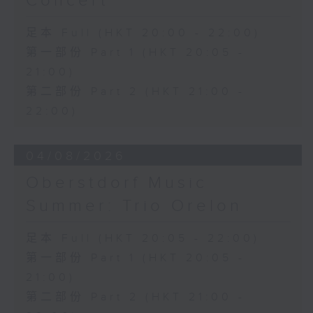
Concert
日假香港大會堂劇院舉行之「世界首演音樂
J. S. 巴赫
會」，由 Stauffer 弦樂團演出貢沙理士
足本 Full (HKT 20:00 - 22:00)
C小調第五無伴奏大提琴組曲，BWV1011
、梅迪拿及阮保衡的新作，以及盛宗亮和蕭
(25’)
第一部份 Part 1 (HKT 20:05 -
斯達高維契的作品。
布朗卓
21:00)
三首大提琴與鋼琴小品 (8’)
第二部份 Part 2 (HKT 21:00 -
拉赫曼尼諾夫
22:00)
悲歌，作品3，第一首 (5’)
蕭斯達高維契
D小調大提琴奏鳴曲，作品40 (28’)
04/08/2026
方崬清
Oberstdorf Music
《林沖》，作品37 (8’)
布拉姆斯
Summer: Trio Orelon
F大調第二大提琴奏鳴曲，作品99 (25’)
樸柏
足本 Full (HKT 20:05 - 22:00)
安魂曲，作品66 (8’)
第一部份 Part 1 (HKT 20:05 -
巴格尼尼
21:00)
羅西尼《摩西在埃及》主題變奏曲（為四把
第二部份 Part 2 (HKT 21:00 -
大提琴改編） (8’)