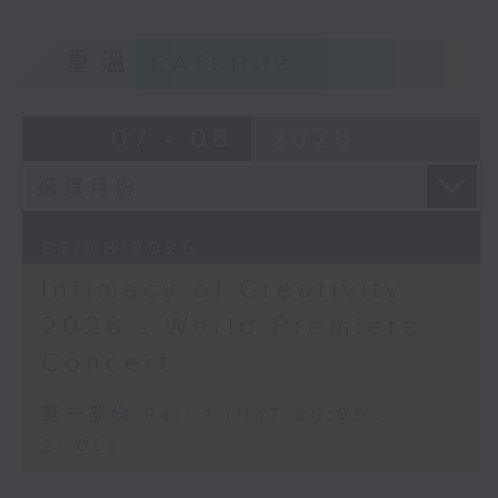
Cellists
梅迪拿
Huiying Cao, Youran Chen, Yikai
《再度一起》 (10’)
重溫
CATCHUP
Guo, Hwayoung Joo, Jooahn Yoo,
盛宗亮
Ziyu Zhang (cello)
《燦影》 (20’)
Aleksandr Tiumentsev (piano)
07 - 08
2026
阮保衡
J. S. BACH
《來自我腦海中的影像》 (15’)
Cello Suite No. 5 in C minor,
蕭斯達高維契（巴薩改編）
BWV1011 (25’)
C小調室樂交響曲，作品110a (25’)
Nadia BOULANGER
香港科技大學主辦
07/08/2026
Three Pieces for Cello and Piano
2026年6月10日香港大會堂劇院錄音
(8’)
Intimacy of Creativity
RACHMANINOV
Distinguished composers, together
2026 - World Premiere
Élégie, Op. 3, No. 1 (5’)
with selected emerging composers
SHOSTAKOVICH
Concert
from Hong Kong and around the
Cello Sonata in D minor, Op. 40
world, present and revise their
(28’)
第一部份 Part 1 (HKT 20:00 -
chamber music compositions after
Donqing FANG
21:00)
in-depth discussions with world-
Lin Chong, Op. 37 (8’)
renowned performers during Open
BRAHMS