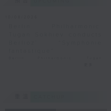
預告
UPCOMING
PAGANINI
Variations on a Theme from
Rossini’s Mosè in Egitto (arr. for 4
10/08/2026
cellos) (8’)
Berlin Philharmonic:
Presented by The Hong Kong
Tugan Sokhiev conducts
Academy for Performing Arts
Recorded at William Au Concert
Berlioz’ “Symphonie
Hall, HKAPA on 20/4/2026
fantastique”
Recording provided by HKAPA
Berlin Philharmonic: Tugan
演藝學院大提琴音樂節2026：友鄰音樂會
Sokhiev Conducts Berlioz’s
更多...
——天津茱莉亞學院大提琴
Symphonie fantastique
曹慧穎、陳優然、郭譯鍇、Hwayoung
Noah Bendix-Balgley (violin) |
Joo、Jooahn Yoo、張子瑜（大提琴）
Bruno Delepelaire (cello)
圖文捷夫（鋼琴）
Berlin Philharmonic Orchestra |
J. S. 巴赫
Tugan Sokhiev (conductor)
重溫
CATCHUP
C小調第五無伴奏大提琴組曲，BWV1011
MENDELSSOHN
(25’)
‘Fingal’s Cave’, Op. 26 (11’)