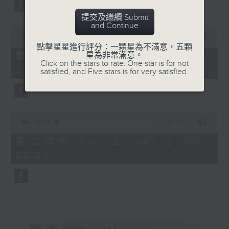
Aleksandr Tiumentsev (piano)
化教堂錄音
提交及繼續 Submit
J. S. BACH
and Continue
0
Cello Suite No. 5 in C minor,
seconds
00:00
1:00:10
BWV1011 (25’)
of
點擊星星進行評分：一顆星為不滿意，五顆
1
Nadia BOULANGER
星為非常滿意。
第一部份 Part 1 (HKT 20:00 -
hour,
Click on the stars to rate: One star is for not
Three Pieces for Cello and Piano
21:00)
10
satisfied, and Five stars is for very satisfied.
seconds
(8’)
RACHMANINOV
Élégie, Op. 3, No. 1 (5’)
0
SHOSTAKOVICH
seconds
00:00
1:00:10
Cello Sonata in D minor, Op. 40
of
1
(28’)
第二部份 Part 2 (HKT 21:00 -
hour,
Donqing FANG
22:00)
10
seconds
Lin Chong, Op. 37 (8’)
BRAHMS
Cello Sonata No. 2 in F major, Op.
99 (25’)
POPPER
Requiem, Op. 66 (8’)