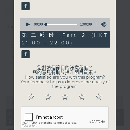
Violin Concerto No. 1
最新
LATEST
(25’)
Recorded at Jakob
0
Culture Church, Oslo
seconds
00:00
1:00:09
08/08/2026
of
on 9/2/2024
1
第二部份 Part 2 (HKT
HKAPA Cello Festival
hour,
21:00 - 22:00)
9
挪威電台樂團：莊東杰與哈根
2026: Friends and
seconds
哈根（小提琴）
Neighbours Concert –
挪威電台樂團｜莊東杰（指
Tianjin Juilliard School
揮）
您對這個節目的滿意程度？
您的意見有助於提升節目質素。
約翰．亞當斯
Cellists
How satisfied are you with this program?
室樂交響曲 (23’)
Your feedback helps to improve the quality of
更多...
HKAPA Cello Festival 2026:
the program.
J. S. 巴赫
Friends and Neighbours
〈六聲部里切卡爾〉，選自
☆
☆
☆
☆
☆
0
Concert – Tianjin Juilliard School
《音樂獻禮》，BWV 1079
seconds
00:00
2:00:00
Cellists
of
(8’)
2
Huiying Cao, Youran Chen, Yikai
08/08/2026 - 足本 Full (HKT
格拉斯
hours,
Guo, Hwayoung Joo, Jooahn Yoo,
20:00 - 22:00)
0
第一小提琴協奏曲 (25’)
seconds
Ziyu Zhang (cello)
2024年2月9日奧斯陸雅各文