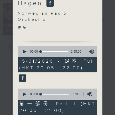
Hagen
Concert on 4
Norwegian Radio
Orchestra:
四台音樂會
電台直播
Tung-Chieh Chuang and
更多...
所有集數
Guro Kleven Hagen
Guro Kleven Hagen
(violin)
0
您喜歡這個節目嗎?
Norwegian Radio
seconds
00:00
1:55:00
of
Orchestra | Tung-Chieh
1
15/01/2026 - 足本 Full
簡介
Chuang (conductor)
GIST
hour,
(HKT 20:05 - 22:00)
55
John ADAMS
minutes,
Chamber Symphony
0
seconds
(23’)
J. S. BACH
0
‘Ricercar a 6’ from The
seconds
00:00
55:00
of
Musical Offering ,
55
第一部份 Part 1 (HKT
BWV1079 (8’)
minutes,
20:05 - 21:00)
0
Philip GLASS
seconds