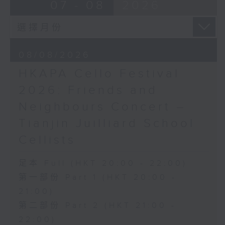
布朗卓
BRAHMS
07 - 08
2026
三首大提琴與鋼琴小品 (8’)
Double Concerto for Violin and
拉赫曼尼諾夫
Cello in A minor, Op. 102 (34’)
悲歌，作品3，第一首 (5’)
BERLIOZ
蕭斯達高維契
Symphonie fantastique, Op. 14
08/08/2026
D小調大提琴奏鳴曲，作品40 (28’)
(53’)
HKAPA Cello Festival
方崬清
Recorded at Philharmonie, Berlin
《林沖》，作品37 (8’)
on 27/2/2026
2026: Friends and
布拉姆斯
Neighbours Concert –
F大調第二大提琴奏鳴曲，作品99 (25’)
柏林愛樂：索奇耶夫指揮白遼士幻想交響曲
Tianjin Juilliard School
樸柏
賓迪斯–鮑格利（小提琴）｜德利佩萊爾（大
安魂曲，作品66 (8’)
提琴）
Cellists
巴格尼尼
柏林愛樂樂團｜索奇耶夫（指揮）
羅西尼《摩西在埃及》主題變奏曲（為四把
孟德爾遜
足本 Full (HKT 20:00 - 22:00)
大提琴改編） (8’)
「芬格爾山洞」，作品26 (11’)
第一部份 Part 1 (HKT 20:00 -
香港演藝學院主辦
布拉姆斯
21:00)
2026年4月20日香港演藝學院區永熙音樂廳
A小調小提琴與大提琴雙重協奏曲，作品102
第二部份 Part 2 (HKT 21:00 -
錄音
(34’)
錄音由香港演藝學院提供
白遼士
22:00)