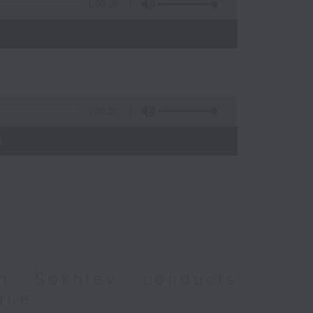
1:00:10
)
1:00:10
)
an Sokhiev conducts
que”