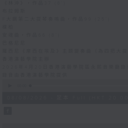
《林沖》，作品37 (8’)
布拉姆斯
F大調第二大提琴奏鳴曲，作品99 (25’)
樸柏
安魂曲，作品66 (8’)
巴格尼尼
羅西尼《摩西在埃及》主題變奏曲（為四把大提琴
香港演藝學院主辦
2026年4月20日香港演藝學院區永熙音樂廳錄
錄音由香港演藝學院提供
0
seconds
00:00
of
2
08/08/2026 - 足本 Full (HKT 20:00
hours,
0
seconds
Volume
90%
0