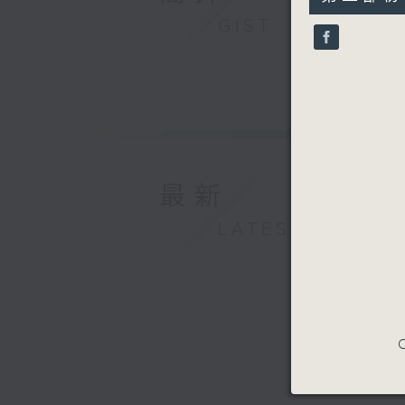
hour,
香港中樂團
10
GIST
2026年
seconds
90%
最新
LATEST
C