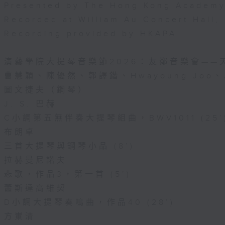
Presented by The Hong Kong Academy 
Recorded at William Au Concert Hall
Recording provided by HKAPA
演藝學院大提琴音樂節2026：友鄰音樂會——
曹慧穎、陳優然、郭譯鍇、Hwayoung Joo、
圖文捷夫（鋼琴）
J. S. 巴赫
C小調第五無伴奏大提琴組曲，BWV1011 (25’
布朗卓
三首大提琴與鋼琴小品 (8’)
拉赫曼尼諾夫
悲歌，作品3，第一首 (5’)
蕭斯達高維契
D小調大提琴奏鳴曲，作品40 (28’)
方崬清