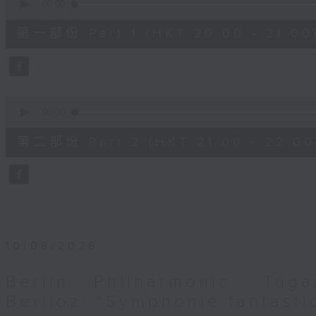
seconds
00:00
of
1
第一部份 Part 1 (HKT 20:00 - 21:00
hour,
10
seconds
Volume
90%
0
seconds
00:00
of
1
第二部份 Part 2 (HKT 21:00 - 22:00
hour,
10
seconds
Volume
90%
10/08/2026
Berlin Philharmonic: Tug
Berlioz’ “Symphonie fantasti