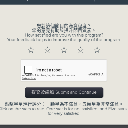
主辦
4月17日香港文化中心音樂廳錄音
Volume
您對這個節目的滿意程度？
您的意見有助於提升節目質素。
How satisfied are you with this program?
Your feedback helps to improve the quality of the program.
08/08/2026
☆
☆
☆
☆
☆
HKAPA Cello Festival 
Neighbours Concert – Tian
Cellists
HKAPA Cello Festival 2026: Friends 
Concert – Tianjin Juilliard School Cel
提交及繼續 Submit and Continue
Huiying Cao, Youran Chen, Yikai Gu
點擊星星進行評分：一顆星為不滿意，五顆星為非常滿意。
Ziyu Zhang (cello)
lick on the stars to rate: One star is for not satisfied, and Five stars 
for very satisfied.
Aleksandr Tiumentsev (piano)
J. S. BACH