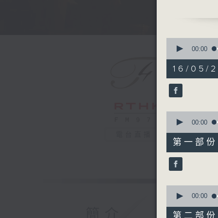
(conduct
LIU Wenj
Jasmine (
KUAN Na
0
Symphony
seconds
00:00
of
LIU Chan
2
16/05/
Chinese 
hours,
0
Presente
seconds
Recorded
90%
Hall on 1
0
seconds
00:00
香港中樂團
of
電台直播
1
香港中樂團
第一部份 P
hour,
劉文金
10
seconds
《茉莉花》 (
90%
關迺忠
第四交響樂 
0
seconds
00:00
劉長遠
of
簡介
《第五中國交
1
第二部份 P