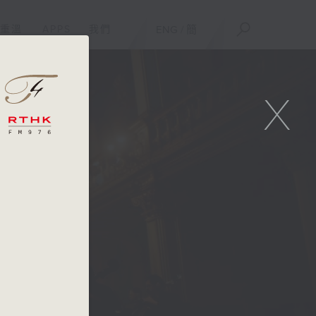
重溫
APPS
我們
ENG
/
簡
X