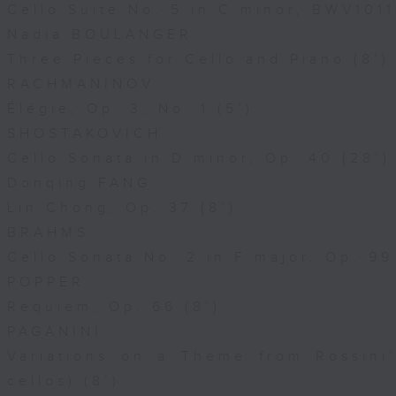
Cello Suite No. 5 in C minor, BWV1011
Nadia BOULANGER
Three Pieces for Cello and Piano (8’)
RACHMANINOV
Élégie, Op. 3, No. 1 (5’)
SHOSTAKOVICH
Cello Sonata in D minor, Op. 40 (28’)
Donqing FANG
Lin Chong, Op. 37 (8’)
BRAHMS
Cello Sonata No. 2 in F major, Op. 99
POPPER
Requiem, Op. 66 (8’)
PAGANINI
Variations on a Theme from Rossini’
cellos) (8’)