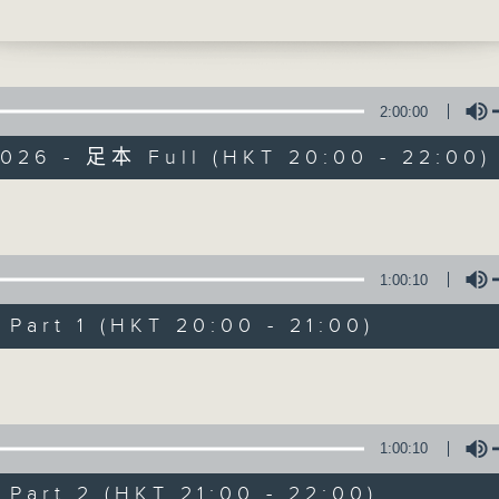
or)
in
10’)
i-chung
 No. 4 (29’)
2:00:00
gyuan
2026 - 足本 Full (HKT 20:00 - 22:00)
Symphony No. 5 – Light (41’)
d by Hong Kong Chinese Orchestra
Volume
Concert on 4
 at Hong Kong Cultural Centre Concer
7 April 2026
所有集數
1:00:10
：光明 —— 來自江南和嶺南的中國交響樂
｜彭家鵬（指揮）
art 1 (HKT 20:00 - 21:00)
您喜歡這個節目嗎?
Volume
10’)
(29’)
1:00:10
響樂 —— 光明》 (41’)
art 2 (HKT 21:00 - 22:00)