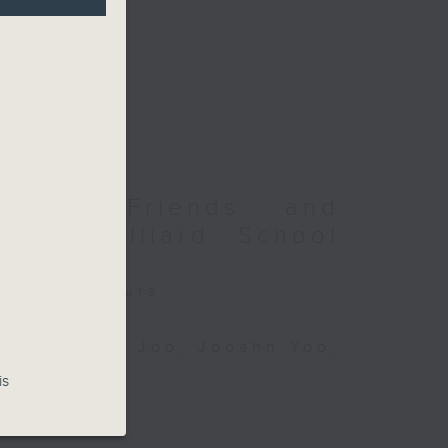
2026: Friends and
jin Juilliard School
and Neighbours
lists
o, Hwayoung Joo, Jooahn Yoo,
is