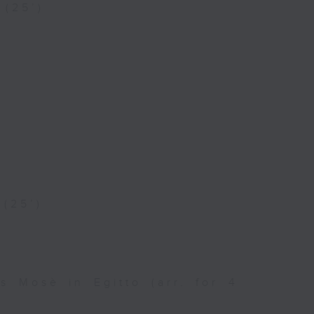
 (25’)
 (25’)
s Mosè in Egitto (arr. for 4