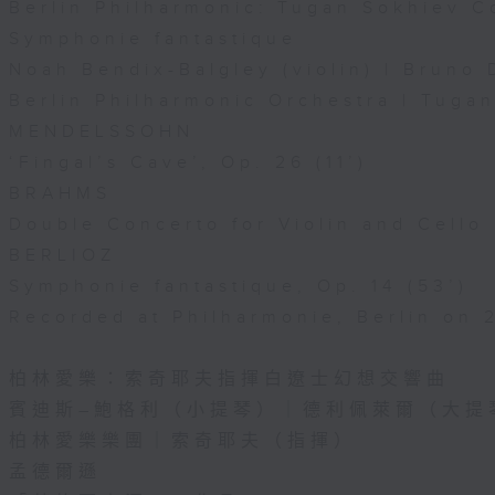
Berlin Philharmonic: Tugan Sokhiev C
Symphonie fantastique
Noah Bendix-Balgley (violin) | Bruno 
Berlin Philharmonic Orchestra | Tuga
MENDELSSOHN
‘Fingal’s Cave’, Op. 26 (11’)
BRAHMS
Double Concerto for Violin and Cello 
BERLIOZ
Symphonie fantastique, Op. 14 (53’)
Recorded at Philharmonie, Berlin on 
柏林愛樂：索奇耶夫指揮白遼士幻想交響曲
賓迪斯–鮑格利（小提琴）｜德利佩萊爾（大提
柏林愛樂樂團｜索奇耶夫（指揮）
孟德爾遜