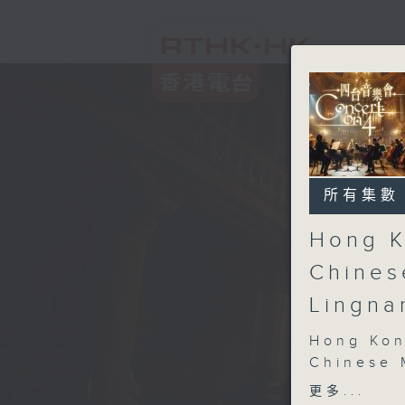
所有集數
Hong K
Chines
Lingn
Hong Kon
Chinese 
Hong Kon
更多...