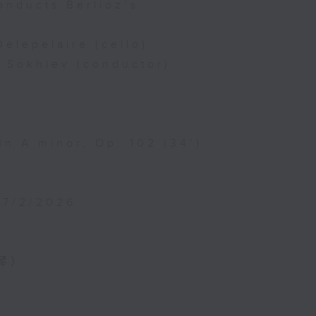
onducts Berlioz’s
Delepelaire (cello)
n Sokhiev (conductor)
in A minor, Op. 102 (34’)
27/2/2026
琴）