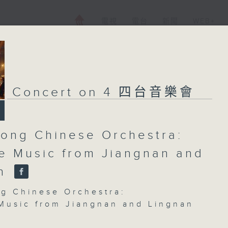
電視
電台
新聞
WEB+
Concert on 4 四台音樂會
ong Chinese Orchestra:
e Music from Jiangnan and
an
g Chinese Orchestra:
Music from Jiangnan and Lingnan
g Chinese Orchestra | Pang Kapang