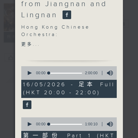
from Jiangnan and
Lingnan
Concert on 4
四台音樂會
電台直播
Hong Kong Chinese
Orchestra:
所有集數
Chinese Music from
更多...
Jiangnan and Lingnan
Hong Kong Chinese
您喜歡這個節目嗎?
Orchestra | Pang
0
Kapang (conductor)
seconds
00:00
2:00:00
簡介
GIST
of
LIU Wenjin
2
16/05/2026 - 足本 Full
Jasmine (10’)
hours,
(HKT 20:00 - 22:00)
0
KUAN Nai-chung
seconds
Symphony No. 4 (29’)
LIU Changyuan
Chinese Symphony No.
0
5 – Light (41’)
seconds
00:00
1:00:10
of
Presented by Hong
1
第一部份 Part 1 (HKT