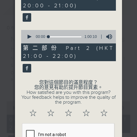
Kong Chinese Orchestra
hour,
20:00 - 21:00)
10
最新
LATEST
Recorded at Hong Kong
seconds
Cultural Centre Concert
Hall on 17 April 2026
06/08/2026
0
香港中樂團：光明 —— 來自
seconds
00:00
1:00:10
NOSPR: Mahler's
of
江南和嶺南的中國交響樂
1
第二部份 Part 2 (HKT
happiest symphony
香港中樂團｜彭家鵬（指揮）
hour,
21:00 - 22:00)
10
NOSPR: Mahler’s Happiest
劉文金
seconds
Symphony
《茉莉花》 (10’)
Olga Bezsmertna (soprano)
關迺忠
Polish National Radio Symphony
第四交響樂 (29’)
您對這個節目的滿意程度？
更多...
您的意見有助於提升節目質素。
Orchestra, Katowice
劉長遠
How satisfied are you with this program?
Vladimir Fanshil (conductor)
《第五中國交響樂 —— 光
Your feedback helps to improve the quality of
the program.
MAHLER
明》 (41’)
0
seconds
00:00
1:55:00
Symphony No. 4 in G major (58’)
香港中樂團主辦
☆
☆
☆
☆
☆
of
Recorded at NOSPR, Katowice on
2026年4月17日香港文化中
1
06/08/2026 - 足本 Full (HKT
hour,
10/4/2025
心音樂廳錄音
20:05 - 22:00)
55
minutes,