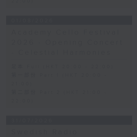
22:00)
日假香港大會堂劇院舉行之「世界首演音樂
會」，由 Stauffer 弦樂團演出貢沙理士
01/08/2026
、梅迪拿及阮保衡的新作，以及盛宗亮和蕭
斯達高維契的作品。
Academy Cello Festival
2026 - Opening Concert
- Celestial Harmonies
足本 Full (HKT 20:00 - 22:00)
第一部份 Part 1 (HKT 20:00 -
21:00)
第二部份 Part 2 (HKT 21:00 -
22:00)
31/07/2026
Swedish Radio