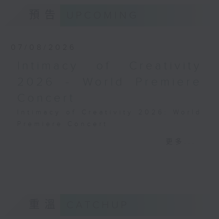
預告
UPCOMING
07/08/2026
Intimacy of Creativity
2026 - World Premiere
Concert
Intimacy of Creativity 2026: World
Premiere Concert
Li La (cello)
更多...
Stauffer String Ensemble | Bright
Sheng (conductor)
Harry GONZÁLEZ
¿Habrá Futuro? (Will There Be a
Future?) (10’)
重溫
CATCHUP
Yuval MEDINA
Together Again (10’)