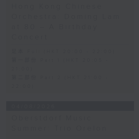
《未來是否存在？》 (10’)
Hong Kong Chinese
梅迪拿
Orchestra: Doming Lam
《再度一起》 (10’)
盛宗亮
at 80 – A Birthday
《燦影》 (20’)
Concert
阮保衡
《來自我腦海中的影像》 (15’)
足本 Full (HKT 20:00 - 22:00)
蕭斯達高維契（巴薩改編）
第一部份 Part 1 (HKT 20:05 -
C小調室樂交響曲，作品110a (25’)
21:00)
香港科技大學主辦
2026年6月10日香港大會堂劇院錄音
第二部份 Part 2 (HKT 21:00 -
22:00)
Distinguished composers, together
with selected emerging composers
04/08/2026
from Hong Kong and around the
world, present and revise their
Oberstdorf Music
chamber music compositions after
Summer: Trio Orelon
in-depth discussions with world-
renowned performers during Open