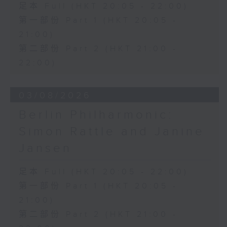
足本 Full (HKT 20:05 - 22:00)
Discussions. The revised
compositions are presented at the
第一部份 Part 1 (HKT 20:05 -
World Premiere Concert, preceded
21:00)
by the Preview Concert. This is
第二部份 Part 2 (HKT 21:00 -
the World Premiere Concert
22:00)
presented on 10/6/2026 at the
Hong Kong City Hall Theatre.
Works by Harry González, Yuval
03/08/2026
Medina and Arthur Yuen are
Berlin Philharmonic:
performed along side Bright Sheng
Simon Rattle and Janine
and Shostakovich by the Stauffer
String Ensemble.
Jansen
來自香港及世界各地的傑出作曲家，聯同獲
足本 Full (HKT 20:05 - 22:00)
選的新晉作曲家，於多場公開討論中與享譽
第一部份 Part 1 (HKT 20:05 -
國際的演奏家深入交流，反覆琢磨其室樂作
21:00)
品，並作出修訂。修訂後的作品先於「預演
第二部份 Part 2 (HKT 21:00 -
音樂會」與觀眾見面，其後於「世界首演音
樂會」正式發表。今場演出為2026年6月10