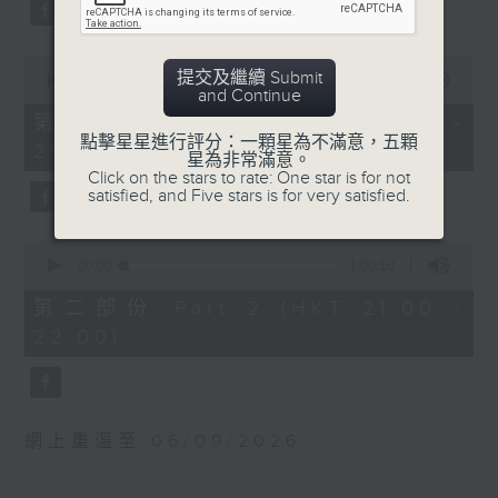
0
波蘭國家電台交響樂團：馬勒最快樂的交響
seconds
曲
貝斯梅德娜（女高音）
0
提交及繼續 Submit
seconds
00:00
55:10
卡托維茲波蘭國家電台交響樂團｜范舒爾
and Continue
of
（指揮）
55
第一部份 Part 1 (HKT 20:05 -
minutes,
馬勒
點擊星星進行評分：一顆星為不滿意，五顆
21:00)
10
星為非常滿意。
G大調第四交響曲 (58’)
seconds
Click on the stars to rate: One star is for not
2025年4月10日卡托維茲波蘭國家電台交響
satisfied, and Five stars is for very satisfied.
樂團音樂廳錄音
0
seconds
00:00
1:00:10
of
1
第二部份 Part 2 (HKT 21:00 -
hour,
22:00)
10
seconds
網上重溫至 06/09/2026