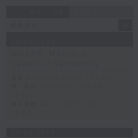
Bright SHENG
07 - 08
2026
The Blazing Mirage (20’)
Arthur YUEN
Images from my Consciousness
(15’)
06/08/2026
SHOSTAKOVICH (BARSHAI arr.)
Chamber Symphony in C minor, Op.
NOSPR: Mahler's
110a (25’)
happiest symphony
Presented by Hong Kong
University of Science and
足本 Full (HKT 20:05 - 22:00)
Technology
第一部份 Part 1 (HKT 20:05 -
Recorded at Hong Kong City Hall
21:00)
Theatre on 10/6/2026
第二部份 Part 2 (HKT 21:00 -
創意間的親暱2026：世界首演音樂會
22:00)
李拉（大提琴）
Stauffer弦樂團｜盛宗亮（指揮）
05/08/2026
哈里．貢沙理士