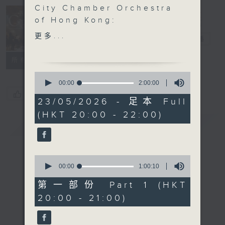
City Chamber Orchestra
of Hong Kong:
Concert on 4
Bassoon & Baton
更多...
四台音樂會
電台直播
Sophie Dervaux
(bassoon/ conductor)
所有集數
City Chamber Orchestra
0
of Hong Kong
seconds
00:00
2:00:00
of
LULLY
您喜歡這個節目嗎?
2
23/05/2026 - 足本 Full
‘Marche pour la
hours,
(HKT 20:00 - 22:00)
0
Cérémonie des Turcs’
簡介
GIST
seconds
from Le Bourgeois
gentilhomme , LWV 43
(2’)
0
VIVALDI
seconds
00:00
1:00:10
of
Bassoon Concerto in G
1
第一部份 Part 1 (HKT
major, RV 493 (9’)
hour,
20:00 - 21:00)
10
ROPARTZ
seconds
Serenade for Strings