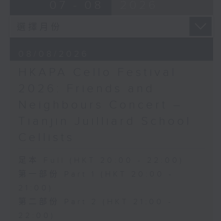
布朗卓
BRAHMS
07 - 08
2026
三首大提琴與鋼琴小品 (8’)
Double Concerto for Violin and
拉赫曼尼諾夫
Cello in A minor, Op. 102 (34’)
悲歌，作品3，第一首 (5’)
BERLIOZ
蕭斯達高維契
Symphonie fantastique, Op. 14
08/08/2026
D小調大提琴奏鳴曲，作品40 (28’)
(53’)
HKAPA Cello Festival
方崬清
Recorded at Philharmonie, Berlin
《林沖》，作品37 (8’)
on 27/2/2026
2026: Friends and
布拉姆斯
Neighbours Concert –
F大調第二大提琴奏鳴曲，作品99 (25’)
柏林愛樂：索奇耶夫指揮白遼士幻想交響曲
Tianjin Juilliard School
樸柏
賓迪斯–鮑格利（小提琴）｜德利佩萊爾（大
安魂曲，作品66 (8’)
提琴）
Cellists
巴格尼尼
柏林愛樂樂團｜索奇耶夫（指揮）
羅西尼《摩西在埃及》主題變奏曲（為四把
孟德爾遜
足本 Full (HKT 20:00 - 22:00)
大提琴改編） (8’)
「芬格爾山洞」，作品26 (11’)
第一部份 Part 1 (HKT 20:00 -
香港演藝學院主辦
布拉姆斯
21:00)
2026年4月20日香港演藝學院區永熙音樂廳
A小調小提琴與大提琴雙重協奏曲，作品102
第二部份 Part 2 (HKT 21:00 -
錄音
(34’)
錄音由香港演藝學院提供
白遼士
22:00)