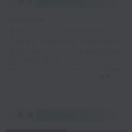
預告
UPCOMING
首，RH 24 (16’)
PAGANINI
亨密爾
Variations on a Theme from
F大調大協奏曲，S. 63，
Rossini’s Mosè in Egitto (arr. for 4
10/08/2026
WoO 23 (24’)
cellos) (8’)
Berlin Philharmonic:
香港城市室樂團主辦
Presented by The Hong Kong
Tugan Sokhiev conducts
法國五月藝術節節目
Academy for Performing Arts
2026年4月21日香港大會堂
Recorded at William Au Concert
Berlioz’ “Symphonie
音樂廳錄音
Hall, HKAPA on 20/4/2026
fantastique”
Recording provided by HKAPA
Berlin Philharmonic: Tugan
演藝學院大提琴音樂節2026：友鄰音樂會
Sokhiev Conducts Berlioz’s
更多...
——天津茱莉亞學院大提琴
Symphonie fantastique
曹慧穎、陳優然、郭譯鍇、Hwayoung
Noah Bendix-Balgley (violin) |
Joo、Jooahn Yoo、張子瑜（大提琴）
Bruno Delepelaire (cello)
圖文捷夫（鋼琴）
Berlin Philharmonic Orchestra |
J. S. 巴赫
Tugan Sokhiev (conductor)
重溫
CATCHUP
C小調第五無伴奏大提琴組曲，BWV1011
MENDELSSOHN
(25’)
‘Fingal’s Cave’, Op. 26 (11’)