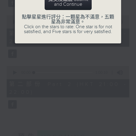
on 21/4/2026
Aleksandr Tiumentsev (piano)
and Continue
J. S. BACH
點擊星星進行評分：一顆星為不滿意，五顆
香港城市室樂團：巴松管的魔
0
Cello Suite No. 5 in C minor,
星為非常滿意。
seconds
00:00
1:00:10
法師
BWV1011 (25’)
Click on the stars to rate: One star is for not
of
satisfied, and Five stars is for very satisfied.
蘇菲．德芙（巴松管／指揮）
1
Nadia BOULANGER
第一部份 Part 1 (HKT 20:00 -
hour,
香港城市室樂團
Three Pieces for Cello and Piano
21:00)
10
盧利
seconds
(8’)
〈土耳其儀式進行曲〉，選自
RACHMANINOV
《貴人迷》，LWV 43 (2’)
Élégie, Op. 3, No. 1 (5’)
0
韋華第
SHOSTAKOVICH
seconds
00:00
1:00:10
G大調巴松管協奏曲，RV
Cello Sonata in D minor, Op. 40
of
1
493 (9’)
(28’)
第二部份 Part 2 (HKT 21:00 -
hour,
魯柏茲
Donqing FANG
22:00)
10
seconds
弦樂小夜曲 (5’)
Lin Chong, Op. 37 (8’)
莫扎特
BRAHMS
降B大調巴松管協奏曲，K.
Cello Sonata No. 2 in F major, Op.
191 (18’)
99 (25’)
高錫克
POPPER
C小調交響曲，作品6，第三
Requiem, Op. 66 (8’)