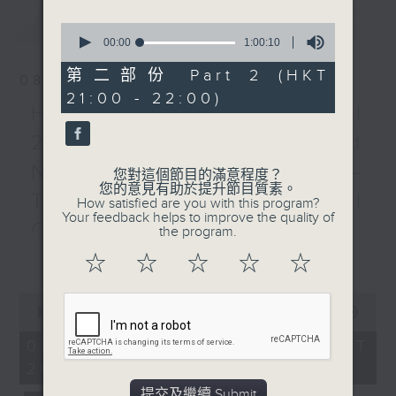
(5’)
最新
LATEST
MOZART
0
Bassoon Concerto in B
seconds
00:00
1:00:10
of
flat major, K. 191 (18’)
1
第二部份 Part 2 (HKT
08/08/2026
GOSSEC
hour,
21:00 - 22:00)
10
Symphony in C minor,
HKAPA Cello Festival
seconds
Op. 6 No. 3, RH 24
2026: Friends and
(16’)
Neighbours Concert –
HUMMEL
您對這個節目的滿意程度？
您的意見有助於提升節目質素。
Grand Concerto in F
Tianjin Juilliard School
How satisfied are you with this program?
major, S. 63, WoO 23
Your feedback helps to improve the quality of
Cellists
the program.
(24’)
更多...
Presented by City
HKAPA Cello Festival 2026:
☆
☆
☆
☆
☆
Chamber Orchestra of
Friends and Neighbours
Hong Kong
0
Concert – Tianjin Juilliard School
seconds
00:00
2:00:00
A French May Arts
Cellists
of
Festival Concert
2
Huiying Cao, Youran Chen, Yikai
08/08/2026 - 足本 Full (HKT
hours,
Recorded at Hong Kong
Guo, Hwayoung Joo, Jooahn Yoo,
20:00 - 22:00)
0
City Hall Concert Hall
seconds
Ziyu Zhang (cello)
提交及繼續 Submit