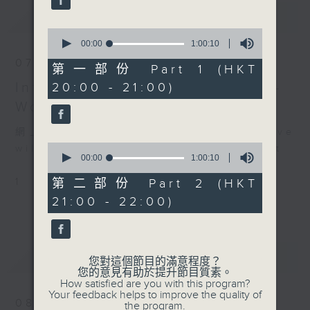
6 Romances, Op. 4 (8’)
最新
LATEST
‘A Dream’ from 6
0
Romances, Op. 8, No. 5
seconds
00:00
1:00:10
of
(8’)
07/08/2026
1
第一部份 Part 1 (HKT
12 Romances, Op. 14
hour,
Intimacy of Creativity 2026 -
20:00 - 21:00)
10
(8’)
seconds
World Premiere Concert
12 Romances, Op. 21
(8’)
網上直播完畢稍後提供節目重溫。 Archive
15 Romances, Op. 26
0
will be available after live webcast
(8’)
seconds
00:00
1:00:10
of
ZHOU Yi
1
1
第二部份 Part 2 (HKT
Phoenix Hairpin (4’)
hour,
21:00 - 22:00)
10
LIN Jiaqing
seconds
On the Water Side (4’)
BEETHOVEN
預告
UPCOMING
Ich liebe dich , WoO
您對這個節目的滿意程度？
您的意見有助於提升節目質素。
123 (4’)
How satisfied are you with this program?
SCHUBERT
Your feedback helps to improve the quality of
08/08/2026
the program.
An den Mond (4’)