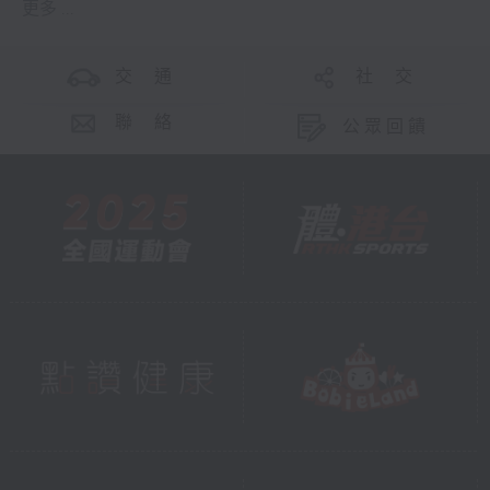
更多 ...
交 通
社 交
聯 絡
公眾回饋