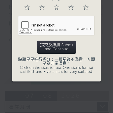
HAHN
HKAPA Cello Festival
☆
☆
☆
☆
☆
L’heure exquise (4’)
2026: Friends and
À Chloris (4’)
Neighbours Concert –
DONAUDY
O del mio amato ben
Tianjin Juilliard School
(3’)
Cellists
Amorosi miei giorni (3’)
提交及繼續 Submit
更多...
QING Zhu
HKAPA Cello Festival 2026:
and Continue
The Endless River
Friends and Neighbours
點擊星星進行評分：一顆星為不滿意，五顆
Eastward Flows (4’)
Concert – Tianjin Juilliard School
星為非常滿意。
At the Headwaters of
Cellists
Click on the stars to rate: One star is for not
satisfied, and Five stars is for very satisfied.
the Yangtze River (3’)
Huiying Cao, Youran Chen, Yikai
重溫
Recorded at Cadillac
CATCHUP
Guo, Hwayoung Joo, Jooahn Yoo,
Shanghai Concert Hall
Ziyu Zhang (cello)
on 17/12/2023
Aleksandr Tiumentsev (piano)
07 - 08
2026
Recording provided by
J. S. BACH
SMG Radio Classic 94.7
Cello Suite No. 5 in C minor,
BWV1011 (25’)