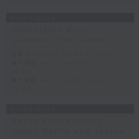
D小調大提琴奏鳴曲，作品40 (28’)
方崬清
04/08/2026
《林沖》，作品37 (8’)
Oberstdorf Music
布拉姆斯
F大調第二大提琴奏鳴曲，作品99 (25’)
Summer: Trio Orelon
樸柏
安魂曲，作品66 (8’)
足本 Full (HKT 20:05 - 22:00)
巴格尼尼
第一部份 Part 1 (HKT 20:05 -
羅西尼《摩西在埃及》主題變奏曲（為四把
21:00)
大提琴改編） (8’)
第二部份 Part 2 (HKT 21:00 -
香港演藝學院主辦
2026年4月20日香港演藝學院區永熙音樂廳
22:00)
錄音
錄音由香港演藝學院提供
03/08/2026
Berlin Philharmonic:
Simon Rattle and Janine