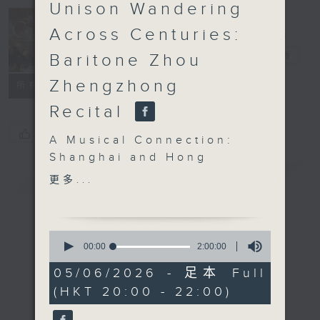
Unison Wandering
Across Centuries:
Concert on 4
四台音樂會
電台直播
Baritone Zhou
Zhengzhong
所有集數
Recital
您喜歡這個節目嗎?
A Musical Connection:
Shanghai and Hong
簡介
Kong in Unison
GIST
更多...
Wandering Across
Centuries:
Baritone Zhou
0
Zhengzhong Recital
seconds
00:00
2:00:00
of
Zhou Zhengzhong
2
05/06/2026 - 足本 Full
(baritone) | Feng Jiayin
hours,
(HKT 20:00 - 22:00)
0
(piano)
seconds
RACHMANINOV