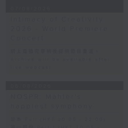
樂動滬港，經典共鳴：上海與
Nadia BOULANGER
香港空中音樂會特別放送
07/08/2026
Three Pieces for Cello and Piano
跨世紀的游吟 —— 男中音周
(8’)
Intimacy of Creativity
正中獨唱音樂會
RACHMANINOV
2026 - World Premiere
周正中（男中音）｜馮佳音
Élégie, Op. 3, No. 1 (5’)
（鋼琴）
SHOSTAKOVICH
Concert
拉赫曼尼諾夫
Cello Sonata in D minor, Op. 40
六首浪漫曲，作品4 (8’)
(28’)
網上直播完畢稍後提供節目重溫。
〈夢〉，選自六首浪漫曲，作
Donqing FANG
Archive will be available after
品8，第五首 (8’)
Lin Chong, Op. 37 (8’)
live webcast
十二首浪漫曲，作品14 (8’)
BRAHMS
十二首浪漫曲，作品21 (8’)
Cello Sonata No. 2 in F major, Op.
十五首浪漫曲，作品26 (8’)
99 (25’)
06/08/2026
周易
POPPER
NOSPR: Mahler's
《釵頭鳳》 (4’)
Requiem, Op. 66 (8’)
林家慶
PAGANINI
happiest symphony
《在水一方》 (4’)
Variations on a Theme from
貝多芬
Rossini’s Mosè in Egitto (arr. for 4
足本 Full (HKT 20:05 - 22:00)
《我愛你》，WoO 123 (4’)
cellos) (8’)
第一部份 Part 1 (HKT 20:05 -