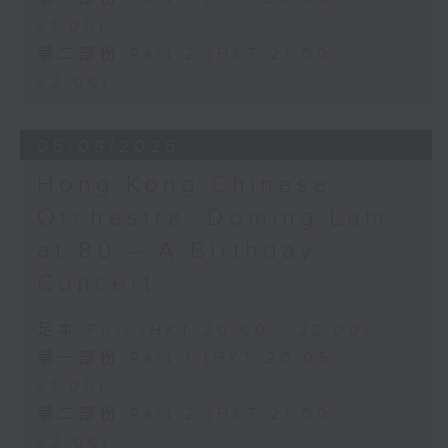
舒伯特
Presented by The Hong Kong
21:00)
《致月亮》 (4’)
Academy for Performing Arts
第二部份 Part 2 (HKT 21:00 -
漢恩
Recorded at William Au Concert
22:00)
《良辰吉時》 (4’)
Hall, HKAPA on 20/4/2026
《致歌洛絲》 (4’)
Recording provided by HKAPA
多諾迪
05/08/2026
《我心愛的意中人》 (3’)
演藝學院大提琴音樂節2026：友鄰音樂會
Hong Kong Chinese
《我那些充滿愛的日子》
——天津茱莉亞學院大提琴
(3’)
曹慧穎、陳優然、郭譯鍇、Hwayoung
Orchestra: Doming Lam
青主
Joo、Jooahn Yoo、張子瑜（大提琴）
at 80 – A Birthday
《大江東去》 (4’)
圖文捷夫（鋼琴）
《我住長江頭》 (3’)
J. S. 巴赫
Concert
2023年12月17日凱迪拉克．
C小調第五無伴奏大提琴組曲，BWV1011
上海音樂廳錄音
(25’)
足本 Full (HKT 20:00 - 22:00)
上海廣播電視台東方廣播中心
布朗卓
第一部份 Part 1 (HKT 20:05 -
經典947頻道提供錄音
三首大提琴與鋼琴小品 (8’)
21:00)
拉赫曼尼諾夫
第二部份 Part 2 (HKT 21:00 -
悲歌，作品3，第一首 (5’)
22:00)
蕭斯達高維契