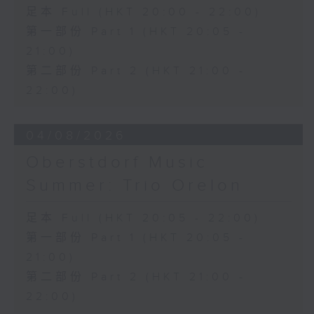
三首大提琴與鋼琴小品 (8’)
足本 Full (HKT 20:00 - 22:00)
拉赫曼尼諾夫
第一部份 Part 1 (HKT 20:05 -
悲歌，作品3，第一首 (5’)
21:00)
蕭斯達高維契
第二部份 Part 2 (HKT 21:00 -
D小調大提琴奏鳴曲，作品40 (28’)
方崬清
22:00)
《林沖》，作品37 (8’)
布拉姆斯
04/08/2026
F大調第二大提琴奏鳴曲，作品99 (25’)
樸柏
Oberstdorf Music
安魂曲，作品66 (8’)
Summer: Trio Orelon
巴格尼尼
羅西尼《摩西在埃及》主題變奏曲（為四把
足本 Full (HKT 20:05 - 22:00)
大提琴改編） (8’)
第一部份 Part 1 (HKT 20:05 -
香港演藝學院主辦
2026年4月20日香港演藝學院區永熙音樂廳
21:00)
錄音
第二部份 Part 2 (HKT 21:00 -
錄音由香港演藝學院提供
22:00)