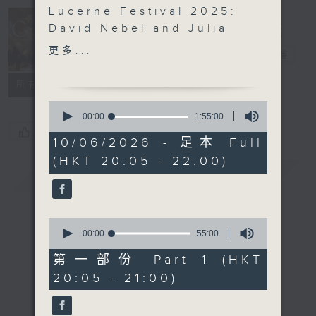
Lucerne Festival 2025:
David Nebel and Julia
Concert on 4
Hamos
更多...
四台音樂會
電台直播
David Nebel (violin) |
Julia Hamos (piano)
所有集數
MOZART
0
Violin Sonata in A
seconds
00:00
1:55:00
of
major, K. 402 (10’)
您喜歡這個節目嗎?
1
10/06/2026 - 足本 Full
RAVEL
hour,
(HKT 20:05 - 22:00)
55
Violin Sonata No. 1 in A
簡介
GIST
minutes,
minor (15’)
0
seconds
SHOSTAKOVICH
Unfinished Violin
0
Sonata (5’)
seconds
00:00
55:00
of
FRANCK
55
第一部份 Part 1 (HKT
Violin Sonata in A
minutes,
20:05 - 21:00)
0
major (29’)
seconds
Recorded at St Luke’s