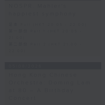
日假香港大會堂劇院舉行之「世界首演音樂
Variations on a Theme from
NOSPR: Mahler's
會」，由 Stauffer 弦樂團演出貢沙理士
Rossini’s Mosè in Egitto (arr. for 4
happiest symphony
、梅迪拿及阮保衡的新作，以及盛宗亮和蕭
cellos) (8’)
斯達高維契的作品。
Presented by The Hong Kong
足本 Full (HKT 20:05 - 22:00)
Academy for Performing Arts
第一部份 Part 1 (HKT 20:05 -
Recorded at William Au Concert
21:00)
Hall, HKAPA on 20/4/2026
Recording provided by HKAPA
第二部份 Part 2 (HKT 21:00 -
22:00)
演藝學院大提琴音樂節2026：友鄰音樂會
——天津茱莉亞學院大提琴
05/08/2026
曹慧穎、陳優然、郭譯鍇、Hwayoung
Joo、Jooahn Yoo、張子瑜（大提琴）
Hong Kong Chinese
圖文捷夫（鋼琴）
Orchestra: Doming Lam
J. S. 巴赫
at 80 – A Birthday
C小調第五無伴奏大提琴組曲，BWV1011
(25’)
Concert
布朗卓