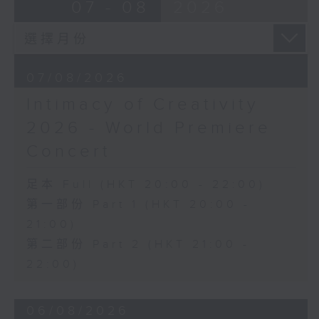
07 - 08
2026
Discussions. The revised
J. S. BACH
compositions are presented at the
Cello Suite No. 5 in C minor,
World Premiere Concert, preceded
BWV1011 (25’)
by the Preview Concert. This is
Nadia BOULANGER
the World Premiere Concert
07/08/2026
Three Pieces for Cello and Piano
presented on 10/6/2026 at the
(8’)
Intimacy of Creativity
Hong Kong City Hall Theatre.
RACHMANINOV
2026 - World Premiere
Works by Harry González, Yuval
Élégie, Op. 3, No. 1 (5’)
Medina and Arthur Yuen are
SHOSTAKOVICH
Concert
performed along side Bright Sheng
Cello Sonata in D minor, Op. 40
and Shostakovich by the Stauffer
(28’)
足本 Full (HKT 20:00 - 22:00)
String Ensemble.
Donqing FANG
第一部份 Part 1 (HKT 20:00 -
Lin Chong, Op. 37 (8’)
21:00)
來自香港及世界各地的傑出作曲家，聯同獲
BRAHMS
第二部份 Part 2 (HKT 21:00 -
選的新晉作曲家，於多場公開討論中與享譽
Cello Sonata No. 2 in F major, Op.
國際的演奏家深入交流，反覆琢磨其室樂作
22:00)
99 (25’)
品，並作出修訂。修訂後的作品先於「預演
POPPER
音樂會」與觀眾見面，其後於「世界首演音
Requiem, Op. 66 (8’)
06/08/2026
樂會」正式發表。今場演出為2026年6月10
PAGANINI