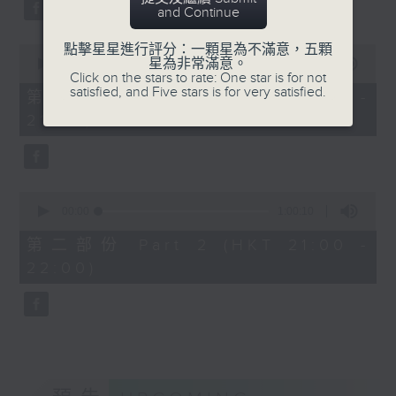
and Continue
Bright SHENG
The Blazing Mirage (20’)
點擊星星進行評分：一顆星為不滿意，五顆
0
Arthur YUEN
星為非常滿意。
seconds
00:00
1:00:10
Click on the stars to rate: One star is for not
Images from my Consciousness
of
satisfied, and Five stars is for very satisfied.
1
第一部份 Part 1 (HKT 20:00 -
(15’)
hour,
21:00)
SHOSTAKOVICH (BARSHAI arr.)
10
seconds
Chamber Symphony in C minor, Op.
110a (25’)
Presented by Hong Kong
0
University of Science and
seconds
00:00
1:00:10
of
Technology
1
第二部份 Part 2 (HKT 21:00 -
Recorded at Hong Kong City Hall
hour,
22:00)
10
Theatre on 10/6/2026
seconds
創意間的親暱2026：世界首演音樂會
李拉（大提琴）
Stauffer弦樂團｜盛宗亮（指揮）
哈里．貢沙理士
《未來是否存在？》 (10’)