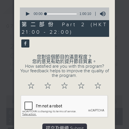
Church, Lucerne on
最新
LATEST
2/9/2025
0
seconds
00:00
1:00:10
of
2025琉森音樂節：尼伯爾與
1
第二部份 Part 2 (HKT
07/08/2026
哈莫斯
hour,
21:00 - 22:00)
10
尼貝爾（小提琴）｜哈莫斯
Intimacy of Creativity
seconds
（鋼琴）
2026 - World Premiere
莫扎特
Concert
A大調小提琴奏鳴曲，K. 402
您對這個節目的滿意程度？
您的意見有助於提升節目質素。
(10’)
Intimacy of Creativity 2026: World
How satisfied are you with this program?
拉威爾
Your feedback helps to improve the quality of
Premiere Concert
the program.
A小調第一小提琴奏鳴曲
Li La (cello)
更多...
(15’)
☆
☆
☆
☆
☆
Stauffer String Ensemble | Bright
蕭斯達高維契
Sheng (conductor)
未完成小提琴奏鳴曲 (5’)
0
Harry GONZÁLEZ
seconds
00:00
2:00:00
法朗克
¿Habrá Futuro? (Will There Be a
of
A大調小提琴奏鳴曲 (29’)
2
07/08/2026 - 足本 Full (HKT
Future?) (10’)
hours,
2025年9月2日琉森聖路加教
20:00 - 22:00)
Yuval MEDINA
0
堂錄音
seconds
Together Again (10’)
提交及繼續 Submit