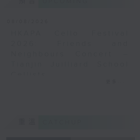
預告
UPCOMING
梅迪拿
《再度一起》 (10’)
08/08/2026
盛宗亮
《燦影》 (20’)
HKAPA Cello Festival
阮保衡
2026: Friends and
《來自我腦海中的影像》 (15’)
Neighbours Concert –
蕭斯達高維契（巴薩改編）
C小調室樂交響曲，作品110a (25’)
Tianjin Juilliard School
香港科技大學主辦
Cellists
2026年6月10日香港大會堂劇院錄音
更多...
HKAPA Cello Festival 2026:
Distinguished composers, together
Friends and Neighbours
with selected emerging composers
Concert – Tianjin Juilliard School
from Hong Kong and around the
Cellists
world, present and revise their
Huiying Cao, Youran Chen, Yikai
chamber music compositions after
重溫
CATCHUP
Guo, Hwayoung Joo, Jooahn Yoo,
in-depth discussions with world-
Ziyu Zhang (cello)
renowned performers during Open
Aleksandr Tiumentsev (piano)