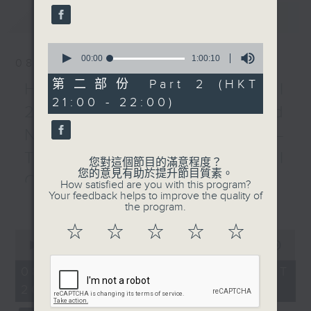
Puerta , Elements , and
最新
LATEST
more
Presented by Hong
0
Kong Virtuoso Chorus
seconds
00:00
1:00:10
08/08/2026
of
Recorded at Tsuen Wan
1
第二部份 Part 2 (HKT
HKAPA Cello Festival
Town Hall Auditorium
hour,
21:00 - 22:00)
10
on 7/2/2026
2026: Friends and
seconds
Neighbours Concert –
香港校際合唱節2026：社區
Tianjin Juilliard School
音樂盛會
您對這個節目的滿意程度？
您的意見有助於提升節目質素。
老師合唱團、學士合唱團、香
Cellists
How satisfied are you with this program?
港校際合唱團（初中組）、洽
Your feedback helps to improve the quality of
更多...
HKAPA Cello Festival 2026:
the program.
聲、老師室樂合唱團及環亞合
Friends and Neighbours
唱團
☆
☆
☆
☆
☆
0
Concert – Tianjin Juilliard School
曲目包括《新望春風》、《雪
seconds
00:00
2:00:00
Cellists
of
花的快樂》、《地球守護
2
Huiying Cao, Youran Chen, Yikai
08/08/2026 - 足本 Full (HKT
隊》、《路人》及其他精彩作
hours,
Guo, Hwayoung Joo, Jooahn Yoo,
20:00 - 22:00)
0
品
seconds
Ziyu Zhang (cello)
香港合唱新力量主辦