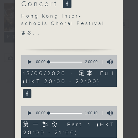
Concert
Concert on 4
Hong Kong Inter-
schools Choral Festival
四台音樂會
電台直播
2026:
更多...
所有集數
Community Gala
Concert
Teachers’ Choir, The
0
您喜歡這個節目嗎?
Learners Chorus, Hong
seconds
00:00
2:00:00
of
Kong Inter-School Choir
2
13/06/2026 - 足本 Full
簡介
(Junior Secondary),
GIST
hours,
(HKT 20:00 - 22:00)
0
Fluente Chorus,
seconds
Teachers’ Chamber
Choir, and PPG Choir
Repertoire include High
0
Flight , Jubilate Deo ,
seconds
00:00
1:00:10
of
Lux Aeterna , Gloria in
1
第一部份 Part 1 (HKT
Excelsis ,
hour,
20:00 - 21:00)
10
Ametsetan , Abréme la
seconds