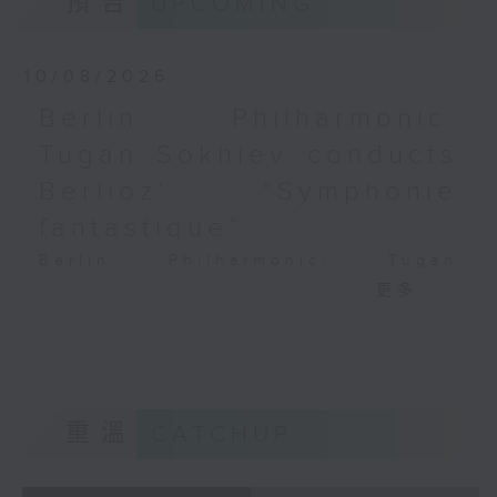
預告
UPCOMING
PAGANINI
Variations on a Theme from
Rossini’s Mosè in Egitto (arr. for 4
10/08/2026
cellos) (8’)
Berlin Philharmonic:
Presented by The Hong Kong
Tugan Sokhiev conducts
Academy for Performing Arts
Recorded at William Au Concert
Berlioz’ “Symphonie
Hall, HKAPA on 20/4/2026
fantastique”
Recording provided by HKAPA
Berlin Philharmonic: Tugan
演藝學院大提琴音樂節2026：友鄰音樂會
Sokhiev Conducts Berlioz’s
更多...
——天津茱莉亞學院大提琴
Symphonie fantastique
曹慧穎、陳優然、郭譯鍇、Hwayoung
Noah Bendix-Balgley (violin) |
Joo、Jooahn Yoo、張子瑜（大提琴）
Bruno Delepelaire (cello)
圖文捷夫（鋼琴）
Berlin Philharmonic Orchestra |
J. S. 巴赫
Tugan Sokhiev (conductor)
重溫
CATCHUP
C小調第五無伴奏大提琴組曲，BWV1011
MENDELSSOHN
(25’)
‘Fingal’s Cave’, Op. 26 (11’)