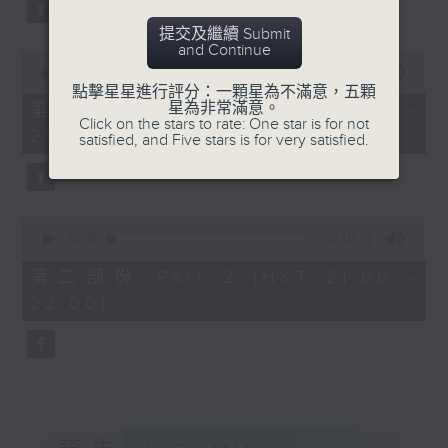
Aleksandr Tiumentsev (piano)
2026年2月7日荃灣大會堂演
提交及繼續 Submit
J. S. BACH
奏廳錄音
and Continue
0
Cello Suite No. 5 in C minor,
seconds
00:00
1:00:10
BWV1011 (25’)
of
點擊星星進行評分：一顆星為不滿意，五顆
1
Nadia BOULANGER
星為非常滿意。
第一部份 Part 1 (HKT 20:00 -
hour,
Click on the stars to rate: One star is for not
Three Pieces for Cello and Piano
21:00)
10
satisfied, and Five stars is for very satisfied.
seconds
(8’)
RACHMANINOV
Élégie, Op. 3, No. 1 (5’)
0
SHOSTAKOVICH
seconds
00:00
1:00:10
Cello Sonata in D minor, Op. 40
of
1
(28’)
第二部份 Part 2 (HKT 21:00 -
hour,
Donqing FANG
22:00)
10
seconds
Lin Chong, Op. 37 (8’)
BRAHMS
Cello Sonata No. 2 in F major, Op.
99 (25’)
POPPER
Requiem, Op. 66 (8’)