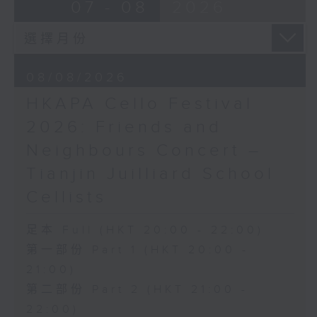
布朗卓
BRAHMS
07 - 08
2026
三首大提琴與鋼琴小品 (8’)
Double Concerto for Violin and
拉赫曼尼諾夫
Cello in A minor, Op. 102 (34’)
悲歌，作品3，第一首 (5’)
BERLIOZ
蕭斯達高維契
Symphonie fantastique, Op. 14
08/08/2026
D小調大提琴奏鳴曲，作品40 (28’)
(53’)
HKAPA Cello Festival
方崬清
Recorded at Philharmonie, Berlin
《林沖》，作品37 (8’)
on 27/2/2026
2026: Friends and
布拉姆斯
Neighbours Concert –
F大調第二大提琴奏鳴曲，作品99 (25’)
柏林愛樂：索奇耶夫指揮白遼士幻想交響曲
Tianjin Juilliard School
樸柏
賓迪斯–鮑格利（小提琴）｜德利佩萊爾（大
安魂曲，作品66 (8’)
提琴）
Cellists
巴格尼尼
柏林愛樂樂團｜索奇耶夫（指揮）
羅西尼《摩西在埃及》主題變奏曲（為四把
孟德爾遜
足本 Full (HKT 20:00 - 22:00)
大提琴改編） (8’)
「芬格爾山洞」，作品26 (11’)
第一部份 Part 1 (HKT 20:00 -
香港演藝學院主辦
布拉姆斯
21:00)
2026年4月20日香港演藝學院區永熙音樂廳
A小調小提琴與大提琴雙重協奏曲，作品102
第二部份 Part 2 (HKT 21:00 -
錄音
(34’)
錄音由香港演藝學院提供
白遼士
22:00)