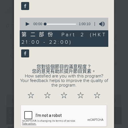
Puerta , Elements , and
最新
LATEST
more
Presented by Hong
0
Kong Virtuoso Chorus
seconds
00:00
1:00:10
07/08/2026
of
Recorded at Tsuen Wan
1
第二部份 Part 2 (HKT
Intimacy of Creativity
Town Hall Auditorium
hour,
21:00 - 22:00)
10
on 7/2/2026
2026 - World Premiere
seconds
Concert
香港校際合唱節2026：社區
Intimacy of Creativity 2026: World
音樂盛會
您對這個節目的滿意程度？
Premiere Concert
您的意見有助於提升節目質素。
老師合唱團、學士合唱團、香
How satisfied are you with this program?
Li La (cello)
港校際合唱團（初中組）、洽
Your feedback helps to improve the quality of
更多...
Stauffer String Ensemble | Bright
the program.
聲、老師室樂合唱團及環亞合
Sheng (conductor)
唱團
☆
☆
☆
☆
☆
0
Harry GONZÁLEZ
曲目包括《新望春風》、《雪
seconds
00:00
2:00:00
¿Habrá Futuro? (Will There Be a
of
花的快樂》、《地球守護
2
07/08/2026 - 足本 Full (HKT
Future?) (10’)
隊》、《路人》及其他精彩作
hours,
20:00 - 22:00)
Yuval MEDINA
0
品
seconds
Together Again (10’)
香港合唱新力量主辦