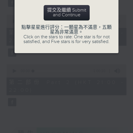
Bright SHENG
2026年2月7日荃灣大會堂演
提交及繼續 Submit
The Blazing Mirage (20’)
奏廳錄音
and Continue
0
Arthur YUEN
seconds
00:00
1:00:10
Images from my Consciousness
of
點擊星星進行評分：一顆星為不滿意，五顆
1
星為非常滿意。
第一部份 Part 1 (HKT 20:00 -
(15’)
hour,
Click on the stars to rate: One star is for not
21:00)
SHOSTAKOVICH (BARSHAI arr.)
10
satisfied, and Five stars is for very satisfied.
seconds
Chamber Symphony in C minor, Op.
110a (25’)
Presented by Hong Kong
0
University of Science and
seconds
00:00
1:00:10
of
Technology
1
第二部份 Part 2 (HKT 21:00 -
Recorded at Hong Kong City Hall
hour,
22:00)
10
Theatre on 10/6/2026
seconds
創意間的親暱2026：世界首演音樂會
李拉（大提琴）
Stauffer弦樂團｜盛宗亮（指揮）
哈里．貢沙理士
《未來是否存在？》 (10’)