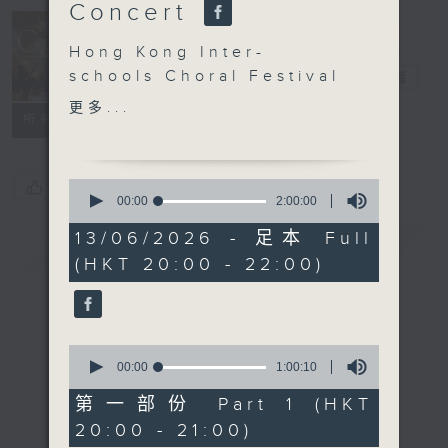
Concert
Concert on 4
Hong Kong Inter-
schools Choral Festival
四台音樂會
電台直播
2026:
更多...
所有集數
Community Gala
Concert
Teachers’ Choir, The
0
您喜歡這個節目嗎?
Learners Chorus, Hong
seconds
00:00
2:00:00
of
Kong Inter-School Choir
2
13/06/2026 - 足本 Full
簡介
(Junior Secondary),
GIST
hours,
(HKT 20:00 - 22:00)
0
Fluente Chorus,
seconds
Teachers’ Chamber
Choir, and PPG Choir
Repertoire include High
0
Flight , Jubilate Deo ,
seconds
00:00
1:00:10
of
Lux Aeterna , Gloria in
1
第一部份 Part 1 (HKT
Excelsis ,
hour,
20:00 - 21:00)
10
Ametsetan , Abréme la
seconds