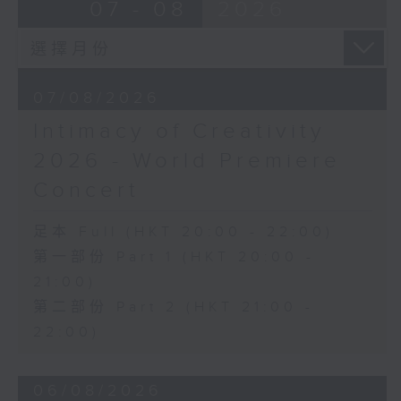
07 - 08
2026
Discussions. The revised
J. S. BACH
compositions are presented at the
Cello Suite No. 5 in C minor,
World Premiere Concert, preceded
BWV1011 (25’)
by the Preview Concert. This is
Nadia BOULANGER
the World Premiere Concert
07/08/2026
Three Pieces for Cello and Piano
presented on 10/6/2026 at the
(8’)
Intimacy of Creativity
Hong Kong City Hall Theatre.
RACHMANINOV
2026 - World Premiere
Works by Harry González, Yuval
Élégie, Op. 3, No. 1 (5’)
Medina and Arthur Yuen are
SHOSTAKOVICH
Concert
performed along side Bright Sheng
Cello Sonata in D minor, Op. 40
and Shostakovich by the Stauffer
(28’)
足本 Full (HKT 20:00 - 22:00)
String Ensemble.
Donqing FANG
第一部份 Part 1 (HKT 20:00 -
Lin Chong, Op. 37 (8’)
21:00)
來自香港及世界各地的傑出作曲家，聯同獲
BRAHMS
第二部份 Part 2 (HKT 21:00 -
選的新晉作曲家，於多場公開討論中與享譽
Cello Sonata No. 2 in F major, Op.
國際的演奏家深入交流，反覆琢磨其室樂作
22:00)
99 (25’)
品，並作出修訂。修訂後的作品先於「預演
POPPER
音樂會」與觀眾見面，其後於「世界首演音
Requiem, Op. 66 (8’)
06/08/2026
樂會」正式發表。今場演出為2026年6月10
PAGANINI