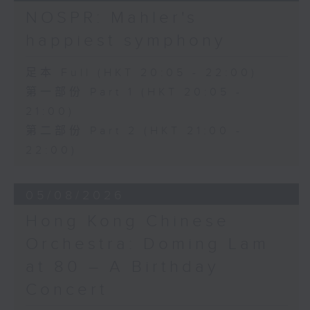
日假香港大會堂劇院舉行之「世界首演音樂
Variations on a Theme from
NOSPR: Mahler's
會」，由 Stauffer 弦樂團演出貢沙理士
Rossini’s Mosè in Egitto (arr. for 4
happiest symphony
、梅迪拿及阮保衡的新作，以及盛宗亮和蕭
cellos) (8’)
斯達高維契的作品。
Presented by The Hong Kong
足本 Full (HKT 20:05 - 22:00)
Academy for Performing Arts
第一部份 Part 1 (HKT 20:05 -
Recorded at William Au Concert
21:00)
Hall, HKAPA on 20/4/2026
Recording provided by HKAPA
第二部份 Part 2 (HKT 21:00 -
22:00)
演藝學院大提琴音樂節2026：友鄰音樂會
——天津茱莉亞學院大提琴
05/08/2026
曹慧穎、陳優然、郭譯鍇、Hwayoung
Joo、Jooahn Yoo、張子瑜（大提琴）
Hong Kong Chinese
圖文捷夫（鋼琴）
Orchestra: Doming Lam
J. S. 巴赫
at 80 – A Birthday
C小調第五無伴奏大提琴組曲，BWV1011
(25’)
Concert
布朗卓