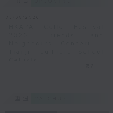
預告
UPCOMING
梅迪拿
《再度一起》 (10’)
08/08/2026
盛宗亮
《燦影》 (20’)
HKAPA Cello Festival
阮保衡
2026: Friends and
《來自我腦海中的影像》 (15’)
Neighbours Concert –
蕭斯達高維契（巴薩改編）
C小調室樂交響曲，作品110a (25’)
Tianjin Juilliard School
香港科技大學主辦
Cellists
2026年6月10日香港大會堂劇院錄音
更多...
HKAPA Cello Festival 2026:
Distinguished composers, together
Friends and Neighbours
with selected emerging composers
Concert – Tianjin Juilliard School
from Hong Kong and around the
Cellists
world, present and revise their
Huiying Cao, Youran Chen, Yikai
chamber music compositions after
重溫
CATCHUP
Guo, Hwayoung Joo, Jooahn Yoo,
in-depth discussions with world-
Ziyu Zhang (cello)
renowned performers during Open
Aleksandr Tiumentsev (piano)