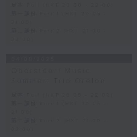
三首大提琴與鋼琴小品 (8’)
足本 Full (HKT 20:00 - 22:00)
拉赫曼尼諾夫
第一部份 Part 1 (HKT 20:05 -
悲歌，作品3，第一首 (5’)
21:00)
蕭斯達高維契
第二部份 Part 2 (HKT 21:00 -
D小調大提琴奏鳴曲，作品40 (28’)
方崬清
22:00)
《林沖》，作品37 (8’)
布拉姆斯
04/08/2026
F大調第二大提琴奏鳴曲，作品99 (25’)
樸柏
Oberstdorf Music
安魂曲，作品66 (8’)
Summer: Trio Orelon
巴格尼尼
羅西尼《摩西在埃及》主題變奏曲（為四把
足本 Full (HKT 20:05 - 22:00)
大提琴改編） (8’)
第一部份 Part 1 (HKT 20:05 -
香港演藝學院主辦
2026年4月20日香港演藝學院區永熙音樂廳
21:00)
錄音
第二部份 Part 2 (HKT 21:00 -
錄音由香港演藝學院提供
22:00)