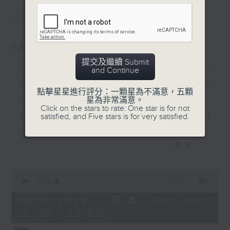
最新
LATEST
愛樂樂團：沙朗倫與奧拉夫桑
奧拉夫桑（鋼琴）
愛樂樂團及合唱團｜沙朗倫
08/08/2026
（指揮）
提交及繼續 Submit
HKAPA Cello Festival
約翰．亞當斯
and Continue
《 秋肅之後 》 (26’)
2026: Friends and
點擊星星進行評分：一顆星為不滿意，五顆
拉威爾
Neighbours Concert –
星為非常滿意。
《達夫尼與克洛埃》 (55’)
Click on the stars to rate: One star is for not
Tianjin Juilliard School
satisfied, and Five stars is for very satisfied.
2026年2月25日倫敦皇家節
日音樂廳錄音
Cellists
更多...
HKAPA Cello Festival 2026:
Friends and Neighbours
0
Concert – Tianjin Juilliard School
seconds
00:00
00:00
Cellists
of
0
Huiying Cao, Youran Chen, Yikai
08/08/2026 - 足本 Full (HKT
seconds
Guo, Hwayoung Joo, Jooahn Yoo,
20:00 - 22:00)
Ziyu Zhang (cello)