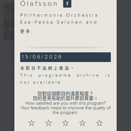
Ólafsson
Concert on 4
Philharmonia Orchestra:
Esa-Pekka Salonen and
四台音樂會
電台直播
Víkingur Ólafsson
更多...
所有集數
Víkingur Ólafsson
(piano)
Philharmonia Chorus
您喜歡這個節目嗎?
15/06/2026
and Orchestra | Esa-
Pekka Salonen
本節目不設網上重溫。
簡介
(conductor)
GIST
This programme archive is
John ADAMS
not available
After the Fall (26’)
RAVEL
您對這個節目的滿意程度？
您的意見有助於提升節目質素。
Daphnis and Chloé
How satisfied are you with this program?
(55’)
Your feedback helps to improve the quality of
the program.
Recorded at Royal
Festival Hall, London
☆
☆
☆
☆
☆
on 25/2/2026