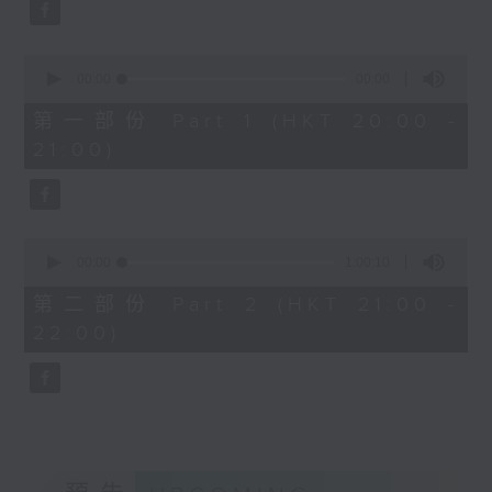
Aleksandr Tiumentsev (piano)
J. S. BACH
0
Cello Suite No. 5 in C minor,
seconds
00:00
00:00
BWV1011 (25’)
of
0
Nadia BOULANGER
第一部份 Part 1 (HKT 20:00 -
seconds
Three Pieces for Cello and Piano
21:00)
(8’)
RACHMANINOV
Élégie, Op. 3, No. 1 (5’)
0
SHOSTAKOVICH
seconds
00:00
1:00:10
Cello Sonata in D minor, Op. 40
of
1
(28’)
第二部份 Part 2 (HKT 21:00 -
hour,
Donqing FANG
22:00)
10
seconds
Lin Chong, Op. 37 (8’)
BRAHMS
Cello Sonata No. 2 in F major, Op.
99 (25’)
POPPER
Requiem, Op. 66 (8’)