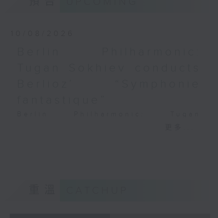
預告
UPCOMING
PAGANINI
Variations on a Theme from
Rossini’s Mosè in Egitto (arr. for 4
10/08/2026
cellos) (8’)
Berlin Philharmonic:
Presented by The Hong Kong
Tugan Sokhiev conducts
Academy for Performing Arts
Recorded at William Au Concert
Berlioz’ “Symphonie
Hall, HKAPA on 20/4/2026
fantastique”
Recording provided by HKAPA
Berlin Philharmonic: Tugan
演藝學院大提琴音樂節2026：友鄰音樂會
Sokhiev Conducts Berlioz’s
更多...
——天津茱莉亞學院大提琴
Symphonie fantastique
曹慧穎、陳優然、郭譯鍇、Hwayoung
Noah Bendix-Balgley (violin) |
Joo、Jooahn Yoo、張子瑜（大提琴）
Bruno Delepelaire (cello)
圖文捷夫（鋼琴）
Berlin Philharmonic Orchestra |
J. S. 巴赫
Tugan Sokhiev (conductor)
重溫
CATCHUP
C小調第五無伴奏大提琴組曲，BWV1011
MENDELSSOHN
(25’)
‘Fingal’s Cave’, Op. 26 (11’)