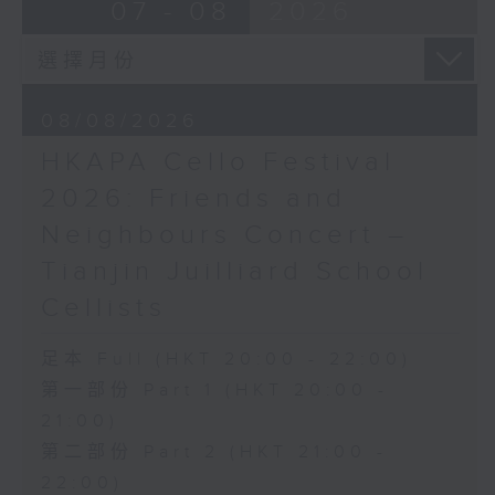
布朗卓
BRAHMS
07 - 08
2026
三首大提琴與鋼琴小品 (8’)
Double Concerto for Violin and
拉赫曼尼諾夫
Cello in A minor, Op. 102 (34’)
悲歌，作品3，第一首 (5’)
BERLIOZ
蕭斯達高維契
Symphonie fantastique, Op. 14
08/08/2026
D小調大提琴奏鳴曲，作品40 (28’)
(53’)
HKAPA Cello Festival
方崬清
Recorded at Philharmonie, Berlin
《林沖》，作品37 (8’)
on 27/2/2026
2026: Friends and
布拉姆斯
Neighbours Concert –
F大調第二大提琴奏鳴曲，作品99 (25’)
柏林愛樂：索奇耶夫指揮白遼士幻想交響曲
Tianjin Juilliard School
樸柏
賓迪斯–鮑格利（小提琴）｜德利佩萊爾（大
安魂曲，作品66 (8’)
提琴）
Cellists
巴格尼尼
柏林愛樂樂團｜索奇耶夫（指揮）
羅西尼《摩西在埃及》主題變奏曲（為四把
孟德爾遜
足本 Full (HKT 20:00 - 22:00)
大提琴改編） (8’)
「芬格爾山洞」，作品26 (11’)
第一部份 Part 1 (HKT 20:00 -
香港演藝學院主辦
布拉姆斯
21:00)
2026年4月20日香港演藝學院區永熙音樂廳
A小調小提琴與大提琴雙重協奏曲，作品102
第二部份 Part 2 (HKT 21:00 -
錄音
(34’)
錄音由香港演藝學院提供
白遼士
22:00)