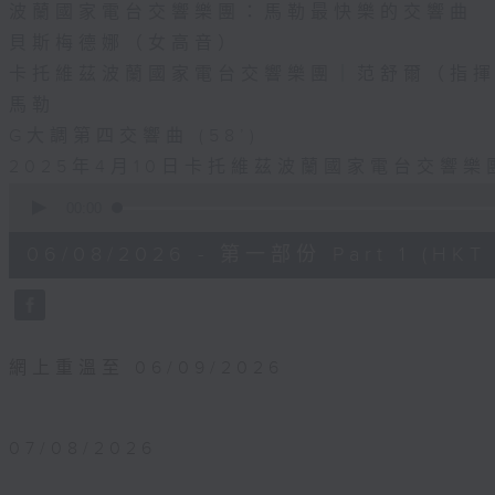
波蘭國家電台交響樂團：馬勒最快樂的交響曲
貝斯梅德娜（女高音）
卡托維茲波蘭國家電台交響樂團｜范舒爾（指
馬勒
G大調第四交響曲 (58’)
2025年4月10日卡托維茲波蘭國家電台交響
0
seconds
00:00
of
55
06/08/2026 - 第一部份 Part 1 (HKT 
minutes,
0
seconds
Volume
90%
網上重溫至 06/09/2026
07/08/2026