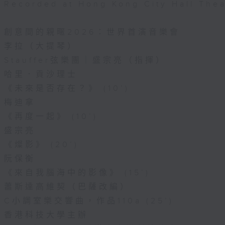
Recorded at Hong Kong City Hall The
創意間的親暱2026：世界首演音樂會
李拉（大提琴）
Stauffer弦樂團｜盛宗亮（指揮）
哈里．貢沙理士
《未來是否存在？》 (10’)
梅迪拿
《再度一起》 (10’)
盛宗亮
《燦影》 (20’)
阮保衡
《來自我腦海中的影像》 (15’)
蕭斯達高維契（巴薩改編）
C小調室樂交響曲，作品110a (25’)
香港科技大學主辦