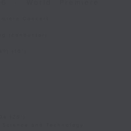
026 - World Premiere
remiere Concert
ng (conductor)
e?) (10’)
0a (25’)
f Science and Technology