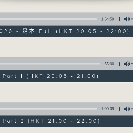
GER
in de printemps (6’)
1:54:59
 for Two Pianos in D minor, FP 61 (20’
2026 - 足本 Full (HKT 20:05 - 22:00)
 No. 1 in D major (53’)
 at Gewandhaus, Leipzig on 5/12/2025
Volume
Concert on 4
大廳樂團：基爾拔指揮馬勒第一交響曲
55:00
、雅他．約臣（鋼琴）
所有集數
大廳樂團｜基爾拔（指揮）
art 1 (HKT 20:05 - 21:00)
卓
Volume
》 (6’)
您喜歡這個節目嗎?
協奏曲，FP 61 (20’)
1:00:09
響曲 (53’)
art 2 (HKT 21:00 - 22:00)
12月5日萊比錫布業大廳錄音
Volume