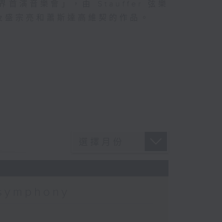
首演音樂會」，由 Stauffer 弦樂
及盛宗亮和蕭斯達高維契的作品。
 symphony