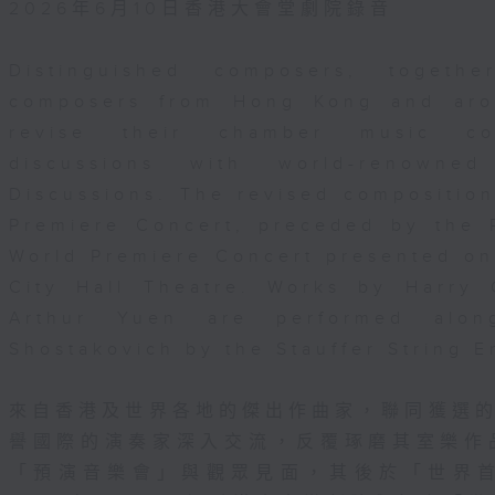
2026年6月10日香港大會堂劇院錄音
Distinguished composers, togeth
composers from Hong Kong and aro
revise their chamber music com
discussions with world-renowne
Discussions. The revised composition
Premiere Concert, preceded by the 
World Premiere Concert presented o
City Hall Theatre. Works by Harry
Arthur Yuen are performed alo
Shostakovich by the Stauffer String 
來自香港及世界各地的傑出作曲家，聯同獲選
譽國際的演奏家深入交流，反覆琢磨其室樂作
「預演音樂會」與觀眾見面，其後於「世界