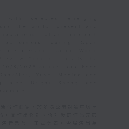
er with selected emerging
und the world, present and
positions after in-depth
d performers during Open
s are presented at the World
Preview Concert. This is the
n 10/6/2026 at the Hong Kong
 González, Yuval Medina and
ng side Bright Sheng and
Ensemble.
的新晉作曲家，於多場公開討論中與享
品，並作出修訂。修訂後的作品先於
首演音樂會」正式發表。今場演出為