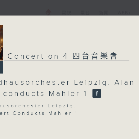
電視
電台
新聞
WEB+
Concert on 4 四台音樂會
hausorchester Leipzig: Alan
t conducts Mahler 1
usorchester Leipzig:
bert Conducts Mahler 1
ssen, Arthur Jussen (piano)
Gewandhaus Orchestra | Alan Gilbert
or)