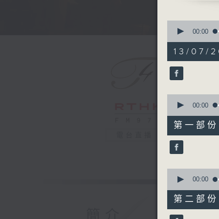
BOULAN
D’un mat
0
POULENC
seconds
00:00
of
Concerto
1
13/07/
MAHLER
hour,
54
Symphony
minutes,
Recorded
59
seconds
90%
0
萊比錫布業
seconds
00:00
路卡．約臣
of
55
萊比錫布業
第一部份 P
minutes,
莉莉．布朗
電台直播
0
seconds
《春天的早晨
90%
浦朗克
D小調雙鋼琴
0
seconds
00:00
馬勒
of
D大調第一交
1
第二部份 P
hour,
2025年
9
簡介
seconds