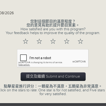
8/2026
您對這個節目的滿意程度？
您的意見有助於提升節目質素。
How satisfied are you with this program?
Your feedback helps to improve the quality of the program.
06/08/2026
☆
☆
☆
☆
☆
NOSPR: Mahler's happiest s
NOSPR: Mahler’s Happiest Symphony
Olga Bezsmertna (soprano)
Polish National Radio Symphony Orche
Vladimir Fanshil (conductor)
提交及繼續 Submit and Continue
MAHLER
點擊星星進行評分：一顆星為不滿意，五顆星為非常滿意。
Symphony No. 4 in G major (58’)
lick on the stars to rate: One star is for not satisfied, and Five stars 
for very satisfied.
Recorded at NOSPR, Katowice on 10/