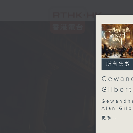
所有集數
Gewand
Gilber
Gewandha
Alan Gil
Lucas Ju
更多...
Leipzig 
(conduct