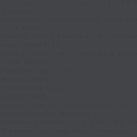
Intimacy of Creativity 2
Concert
Intimacy of Creativity 2026: World P
Li La (cello)
Stauffer String Ensemble | Bright She
Harry GONZÁLEZ
¿Habrá Futuro? (Will There Be a Futur
Yuval MEDINA
Together Again (10’)
Bright SHENG
The Blazing Mirage (20’)
Arthur YUEN
Images from my Consciousness (15’)
SHOSTAKOVICH (BARSHAI arr.)
Chamber Symphony in C minor, Op. 11
Presented by Hong Kong University o