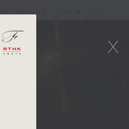
重溫
APPS
我們
ENG
/
簡
X