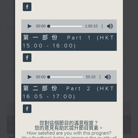
RACHMANINOV
0
最新
LATEST
seconds
6 Romances, Op. 4 (8’)
‘A Dream’ from 6
0
Romances, Op. 8, No. 5
seconds
00:00
1:00:10
06/08/2026
of
(8’)
1
第一部份 Part 1 (HKT
Swedish Radio
12 Romances, Op. 14
hour,
15:00 - 16:00)
10
(8’)
Symphony Orchestra:
seconds
12 Romances, Op. 21
Daniel Harding and
(8’)
Valentine Michaud
15 Romances, Op. 26
0
(8’)
seconds
00:00
55:10
Swedish Radio Symphony
of
ZHOU Yi
Orchestra:
55
更多...
第二部份 Part 2 (HKT
Phoenix Hairpin (4’)
minutes,
Daniel Harding and Valentine
16:05 - 17:00)
10
LIN Jiaqing
Michaud
seconds
0
On the Water Side (4’)
seconds
Valentine Michaud (saxophone)
00:00
1:55:00
of
BEETHOVEN
Swedish Radio Symphony
1
06/08/2026 - 足本 Full (HKT
Ich liebe dich , WoO
您對這個節目的滿意程度？
hour,
Orchestra | Daniel Harding
15:00 - 17:00)
您的意見有助於提升節目質素。
55
123 (4’)
(conductor)
How satisfied are you with this program?
minutes,
SCHUBERT