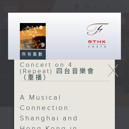
ENG
/
簡
×
全新 RTHK On The Go
取得
一手掌握 RTHK 電台、電視節目
所有集數
X
Concert on 4
(Repeat) 四台音樂會
（重播）
A Musical
Connection:
Shanghai and
Hong Kong in