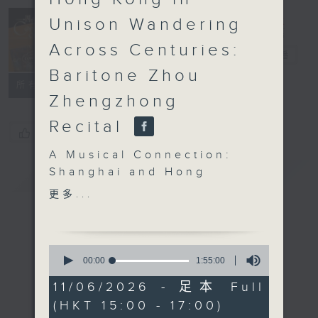
Concert on 4
Unison Wandering
(Repeat) 四台
Across Centuries:
音樂會（重播）
電台直播
Baritone Zhou
所有集數
Zhengzhong
Recital
您喜歡這個節目嗎?
A Musical Connection:
Shanghai and Hong
簡介
GIST
Kong in Unison
更多...
Wandering Across
Centuries:
Baritone Zhou
0
Zhengzhong Recital
seconds
00:00
1:55:00
of
Zhou Zhengzhong
1
11/06/2026 - 足本 Full
(baritone) | Feng Jiayin
hour,
(HKT 15:00 - 17:00)
55
(piano)
minutes,