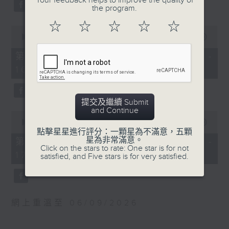
Your feedback helps to improve the quality of
0
WAGNER
the program.
seconds
An den Mond (4’)
Prelude and Good Friday Music
HAHN
☆
☆
☆
☆
☆
from Parsifal (23’)
0
L’heure exquise (4’)
seconds
Jesper NORDIN
00:00
1:00:10
of
À Chloris (4’)
Silhouettes and Shadows (28’)
1
第一部份 Part 1 (HKT 15:00 -
DONAUDY
hour,
DEBUSSY
16:00)
10
O del mio amato ben
Suite from Pelléas et Mélisande
seconds
(3’)
(31’)
Amorosi miei giorni (3’)
Recorded at Berwaldhallen,
提交及繼續 Submit
QING Zhu
and Continue
Stockholm on 6/9/2024
0
The Endless River
seconds
00:00
55:10
of
點擊星星進行評分：一顆星為不滿意，五顆
Eastward Flows (4’)
瑞典電台交響樂團：哈丁與米索
55
星為非常滿意。
第二部份 Part 2 (HKT 16:05 -
At the Headwaters of
minutes,
米索（薩克管）
Click on the stars to rate: One star is for not
17:00)
10
satisfied, and Five stars is for very satisfied.
the Yangtze River (3’)
瑞典電台交響樂團｜哈丁（指揮）
seconds
Recorded at Cadillac
華格納
Shanghai Concert Hall
前奏曲及受難日音樂，選自《帕西發爾》
on 17/12/2023
(23’)
網上重溫至 06/09/2026
Recording provided by
諾甸
SMG Radio Classic 94.7
《剪影與暗影》 (28’)