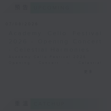
德布西
樂動滬港，經典共鳴：上海與
預告
UPCOMING
《佩利亞與梅麗桑德》組曲 (31’)
香港空中音樂會特別放送
2024年9月6日斯德哥爾摩貝華特音樂廳錄
跨世紀的游吟 —— 男中音周
音
07/08/2026
正中獨唱音樂會
周正中（男中音）｜馮佳音
Academy Cello Festival
（鋼琴）
2026 - Opening Concert
拉赫曼尼諾夫
六首浪漫曲，作品4 (8’)
- Celestial Harmonies
〈夢〉，選自六首浪漫曲，作
Academy Cello Festival 2026
品8，第五首 (8’)
Opening Concert – Celestial
十二首浪漫曲，作品14 (8’)
Harmonies
十二首浪漫曲，作品21 (8’)
更多...
Students from the Department of
十五首浪漫曲，作品26 (8’)
Strings, School of Music of The
周易
Hong Kong Academy for
《釵頭鳳》 (4’)
Performing Arts
林家慶
GERSHWIN (KAUFMAN arr.)
《在水一方》 (4’)
重溫
CATCHUP
Three Preludes (for 4 cellos) (8’)
貝多芬
ROSSINI