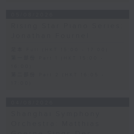
Hall, The Hong Kong Academy for
Performing Arts on on 18/4/2026
05/08/2026
Recording provided by HKAPA
Rising Star Piano Series:
演藝學院大提琴音樂節2026
Jonathan Fournel
開幕音樂會——星籟弦響
香港演藝學院音樂學院弦樂系學生
足本 Full (HKT 15:00 - 17:00)
歌舒詠（考夫曼改編）
第一部份 Part 1 (HKT 15:00 -
三首前奏曲（為四把大提琴而作） (8’)
16:00)
羅西尼
《威廉．泰爾》序曲（為六把大提琴而作）
第二部份 Part 2 (HKT 16:05 -
(10’)
17:00)
馬勒（Hibiki SAITO改編）
〈稍慢板〉，第五交響曲 (10’)
04/08/2026
加度（巴拉萊改編）
《一步之差》 (4’)
Shanghai Symphony
角野隼斗（張希文改編）
Orchestra: Matthias
三首夜曲 (12’)
坂本龍一（Dani WEN改編）
Goerne Sings Des