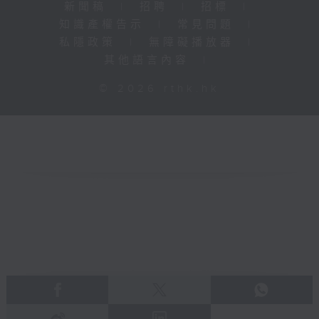
新聞稿
|
招聘
|
招標
|
知識產權告示
|
常見問題
|
私隱政策
|
無障礙播放器
|
其他語言內容
|
© 2026 rthk.hk