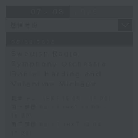
《我愛你》，WoO 123 (4’)
Overture to William Tell (for 6
07 - 08
2026
舒伯特
cellos) (10’)
《致月亮》 (4’)
MAHLER (Hibiki SAITO arr.)
漢恩
Adagietto from Symphony No. 5
《良辰吉時》 (4’)
(10’)
《致歌洛絲》 (4’)
06/08/2026
GARDEL (BARRALET arr.)
多諾迪
Por Una Cabeza (4’)
Swedish Radio
《我心愛的意中人》 (3’)
Hayato SUMINO (Heiman CHEUNG
《我那些充滿愛的日子》
Symphony Orchestra:
arr.)
(3’)
Daniel Harding and
Three Nocturnes (12’)
青主
Ryuichi SAKAMOTO (Dani WEN arr.)
Valentine Michaud
《大江東去》 (4’)
Rain (5’)
《我住長江頭》 (3’)
Nobuo UEMATSU (Hilson YIP arr.)
足本 Full (HKT 15:00 - 17:00)
2023年12月17日凱迪拉克．
Final Fantasy: Midgar Fantasy
上海音樂廳錄音
第一部份 Part 1 (HKT 15:00 -
Suite (15’)
上海廣播電視台東方廣播中心
16:00)
Presented by The Hong Kong
經典947頻道提供錄音
第二部份 Part 2 (HKT 16:05 -
Academy for Performing Arts
Recorded at William Au Concert
17:00)