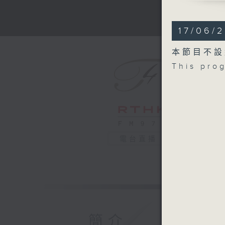
BRITTEN
Cello Sy
17/06/
BRAHMS
Symphony
本節目不設
Recorded
This pro
22/1/202
德國北部電
阿莉莎．韋
德國北部電
布烈頓
大提琴交響曲
電台直播
布拉姆斯
D大調第二交
2026年
簡介