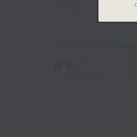
C
GIST
最新
LATEST