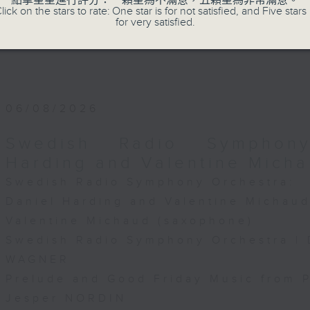
點擊星星進行評分：一顆星為不滿意，五顆星為非常滿意。
lick on the stars to rate: One star is for not satisfied, and Five stars 
for very satisfied.
06/08/2026
Swedish Radio Symphony
Harding and Valentine Mich
Swedish Radio Symphony Orchestra:
Daniel Harding and Valentine Michau
Valentine Michaud (saxophone)
Swedish Radio Symphony Orchestra | 
WAGNER
Prelude and Good Friday Music from Pa
Jesper NORDIN