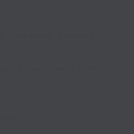
6 - Opening Concert -
es
ings, School of Music of The
 (10’)