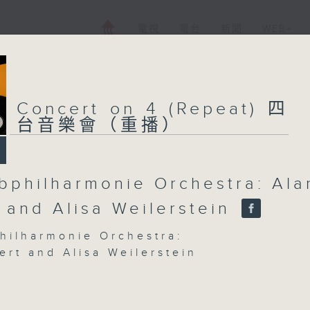
電視
電台
新聞
WEB+
Concert on 4 (Repeat) 四
台音樂會（重播）
bphilharmonie Orchestra: Ala
t and Alisa Weilerstein
hilharmonie Orchestra:
ert and Alisa Weilerstein
lerstein (cello)
hilharmonie Orchestra | Alan Gilbert
or)