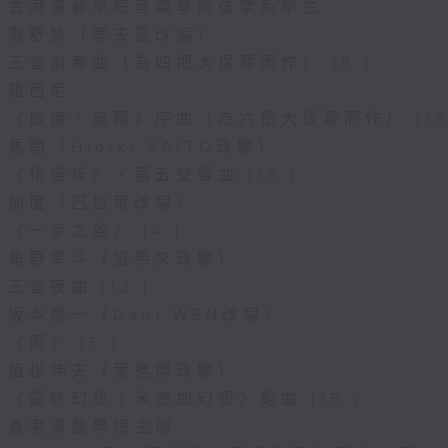
香港演藝學院音樂學院弦樂系學生
歌舒詠（考夫曼改編）
三首前奏曲（為四把大提琴而作） (8’)
羅西尼
《威廉．泰爾》序曲（為六把大提琴而作） (10
馬勒（Hibiki SAITO改編）
〈稍慢板〉，第五交響曲 (10’)
加度（巴拉萊改編）
《一步之差》 (4’)
角野隼斗（張希文改編）
三首夜曲 (12’)
坂本龍一（Dani WEN改編）
《雨》 (5’)
植松伸夫（葉進傑改編）
《最終幻想：米德加幻想》組曲 (15’)
香港演藝學院主辦