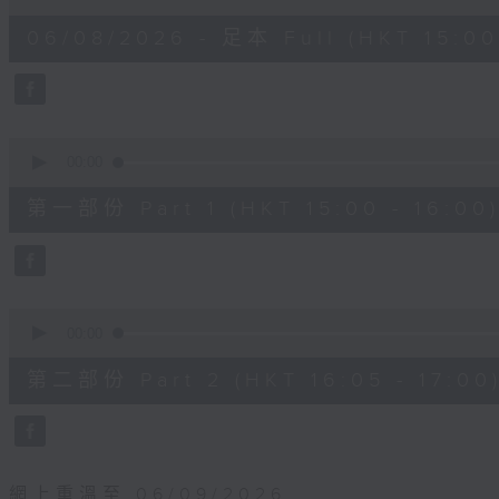
of
1
06/08/2026 - 足本 Full (HKT 15:00 
hour,
55
minutes,
0
seconds
Volume
90%
0
seconds
00:00
of
1
第一部份 Part 1 (HKT 15:00 - 16:00
hour,
10
seconds
Volume
90%
0
seconds
00:00
of
55
第二部份 Part 2 (HKT 16:05 - 17:00
minutes,
10
seconds
Volume
90%
網上重溫至 06/09/2026