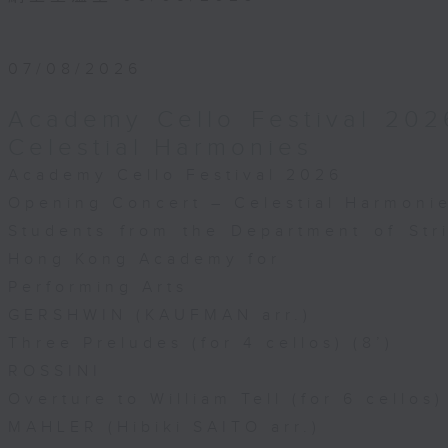
07/08/2026
Academy Cello Festival 202
Celestial Harmonies
Academy Cello Festival 2026
Opening Concert – Celestial Harmoni
Students from the Department of Str
Hong Kong Academy for
Performing Arts
GERSHWIN (KAUFMAN arr.)
Three Preludes (for 4 cellos) (8’)
ROSSINI
Overture to William Tell (for 6 cellos)
MAHLER (Hibiki SAITO arr.)