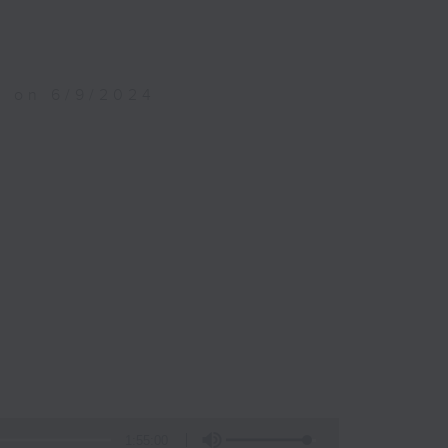
m on 6/9/2024
)
1:55:00