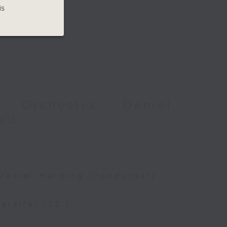
is
 Orchestra: Daniel
aud
d
Daniel Harding (conductor)
rsifal (23’)