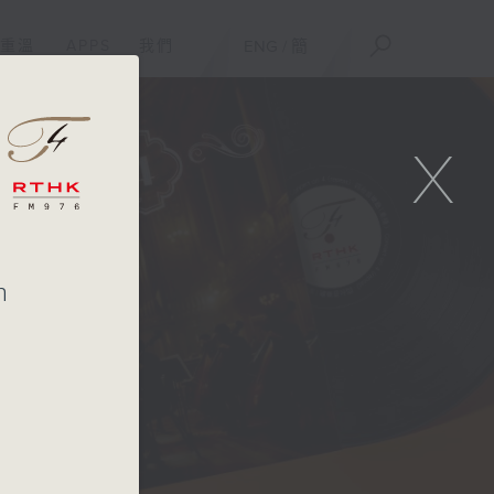
重溫
APPS
我們
ENG
/
簡
X
n