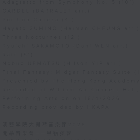
Adagietto from Symphony No. 5 (10’)
GARDEL (BARRALET arr.)
Por Una Cabeza (4’)
Hayato SUMINO (Heiman CHEUNG arr.)
Three Nocturnes (12’)
Ryuichi SAKAMOTO (Dani WEN arr.)
Rain (5’)
Nobuo UEMATSU (Hilson YIP arr.)
Final Fantasy: Midgar Fantasy Suite (1
Presented by The Hong Kong Academy 
Recorded at William Au Concert Hal
Performing Arts on on 18/4/2026
Recording provided by HKAPA
演藝學院大提琴音樂節2026
開幕音樂會——星籟弦響