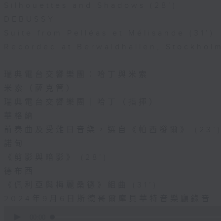
Silhouettes and Shadows (28’)
DEBUSSY
Suite from Pelléas et Mélisande (31’)
Recorded at Berwaldhallen, Stockhol
瑞典電台交響樂團：哈丁與米索
米索（薩克管）
瑞典電台交響樂團｜哈丁（指揮）
華格納
前奏曲及受難日音樂，選自《帕西發爾》 (23’
諾甸
《剪影與暗影》 (28’)
德布西
《佩利亞與梅麗桑德》組曲 (31’)
2024年9月6日斯德哥爾摩貝華特音樂廳錄音
0
seconds
00:00