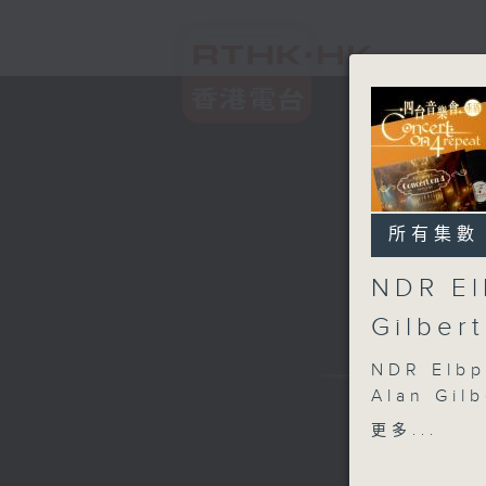
所有集數
NDR El
Gilber
NDR Elbp
Alan Gilb
Alisa Wei
更多...
NDR Elbp
(conduct