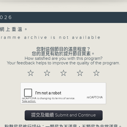
mphony, Op. 68 (35’)
2026
 No. 2 in D major, Op. 73 (45’)
網上重溫。
 at Elbphilharmonie, Hamburg on
gramme archive is not available
6
Concert on 4
您對這個節目的滿意程度？
台易北愛樂廳樂團：基爾拔與韋拿斯坦
（重播）
您的意見有助於提升節目質素。
拿斯坦（大提琴）
How satisfied are you with this program?
Your feedback helps to improve the quality of the program.
台易北愛樂廳樂團｜基爾拔（指揮）
所有集數
☆
☆
☆
☆
☆
，作品68 (35’)
您喜歡這個節目嗎?
響曲，作品73 (45’)
1月22日漢堡易北愛樂廳錄音
提交及繼續 Submit and Continue