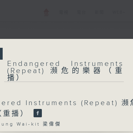
電視
電台
新聞
WEB+
所有集數
Endangered Ins
Endangered Instruments
瀕危的樂器（重播
(Repeat) 瀕危的樂器（重
播）
您喜歡這個節目嗎?
ered Instruments (Repeat) 
（重播）
主持人：Leung Wai-kit 梁偉傑
ng Wai-kit 梁偉傑