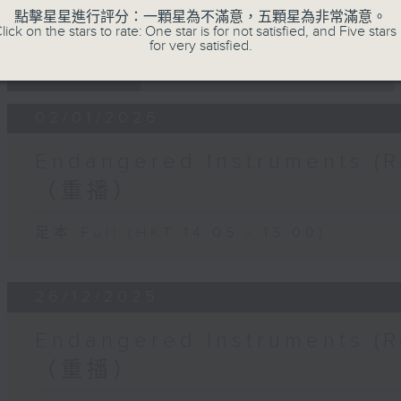
點擊星星進行評分：一顆星為不滿意，五顆星為非常滿意。
lick on the stars to rate: One star is for not satisfied, and Five stars 
for very satisfied.
11 - 01
2025 - 2026
02/01/2026
Endangered Instruments
（重播）
足本 Full (HKT 14:05 - 15:00)
26/12/2025
Endangered Instruments
（重播）