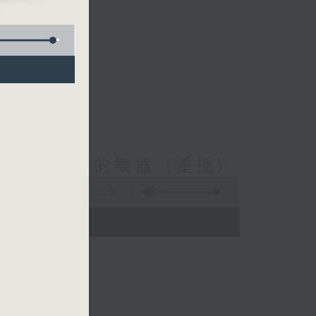
(Repeat) 瀕危的樂器（重播）
55:00
- 15:00)