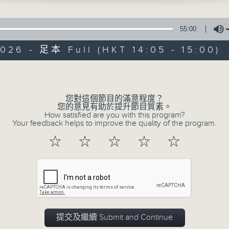
55:00
026 - 足本 Full (HKT 14:05 - 15:00)
Volume
02/01/2026
您對這個節目的滿意程度？
您的意見有助於提升節目質素。
How satisfied are you with this program?
Endangered Instruments 
Your feedback helps to improve the quality of the program.
0
☆
☆
☆
☆
☆
seconds
00:00
of
55
02/01/2026 - 足本 Full (HKT 14:05 
minutes,
0
seconds
Volume
90%
提交及繼續 Submit and Continue