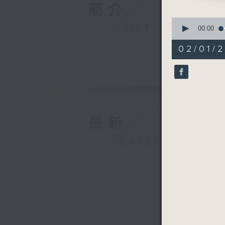
簡介
0
GIST
seconds
00:00
of
55
02/01/2
minutes,
0
seconds
90%
最新
LATEST