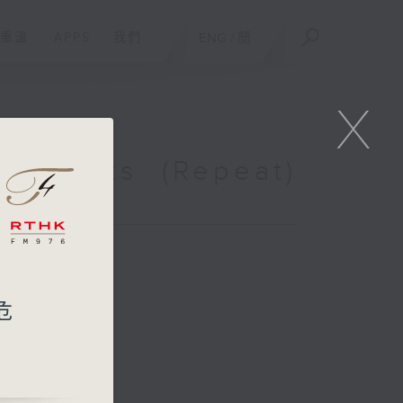
重溫
APPS
我們
ENG
/
簡
X
truments (Repeat)
）
瀕危