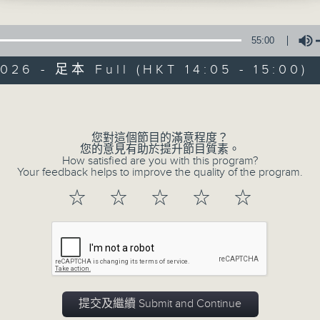
55:00
026 - 足本 Full (HKT 14:05 - 15:00)
Volume
02/01/2026
您對這個節目的滿意程度？
您的意見有助於提升節目質素。
How satisfied are you with this program?
Endangered Instruments 
Your feedback helps to improve the quality of the program.
0
☆
☆
☆
☆
☆
seconds
00:00
of
55
02/01/2026 - 足本 Full (HKT 14:05 
minutes,
0
seconds
Volume
90%
提交及繼續 Submit and Continue