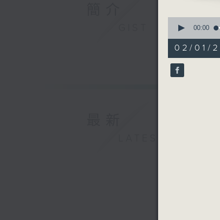
簡介
0
GIST
seconds
00:00
of
55
02/01/2
minutes,
0
seconds
90%
最新
LATEST