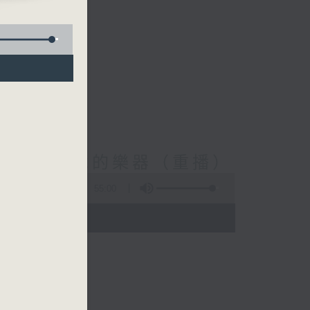
(Repeat) 瀕危的樂器（重播）
55:00
- 15:00)