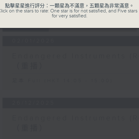
點擊星星進行評分：一顆星為不滿意，五顆星為非常滿意。
lick on the stars to rate: One star is for not satisfied, and Five stars 
for very satisfied.
11 - 01
2025 - 2026
02/01/2026
Endangered Instruments
（重播）
足本 Full (HKT 14:05 - 15:00)
26/12/2025
Endangered Instruments
（重播）