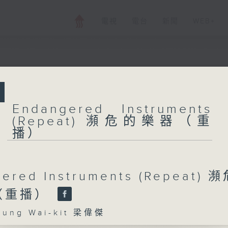
電視
電台
新聞
WEB+
所有集數
Endangered Ins
Endangered Instruments
瀕危的樂器（重播
(Repeat) 瀕危的樂器（重
播）
您喜歡這個節目嗎?
ered Instruments (Repeat) 
（重播）
主持人：Leung Wai-kit 梁偉傑
ng Wai-kit 梁偉傑