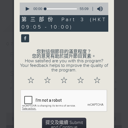
更多...
0
insightful conversations with local
seconds
00:00
55:09
arts insiders. Whether you need
of
55
high-energy rhythms for a morning
第三部份 Part 3 (HKT
minutes,
最新
LATEST
workout or breezy playlists to
09:05 - 10:00)
9
seconds
beat the summer heat, Livia
curates the perfect soundtrack to
07/08/2026
shape your day. So pour a coffee,
您對這個節目的滿意程度？
tune in, and let’s start the
First Notes 由聆開始 /
您的意見有助於提升節目質素。
morning together.
How satisfied are you with this program?
First Notes Focus: Of
Your feedback helps to improve the quality of
the program.
Slides and Keys
☆
☆
☆
☆
☆
Join Chris Coleman on First Notes
Focus as the HK Phil's trombone
section - Principal, Jarod
更多...
Vermette, Christian Goldsmith,
Kevin Thompson and Aaron Albert,
0
joins Principal Clarinet Andrew
seconds
00:00
2:44:59
提交及繼續 Submit
Simon. Discover memorable
of
and Continue