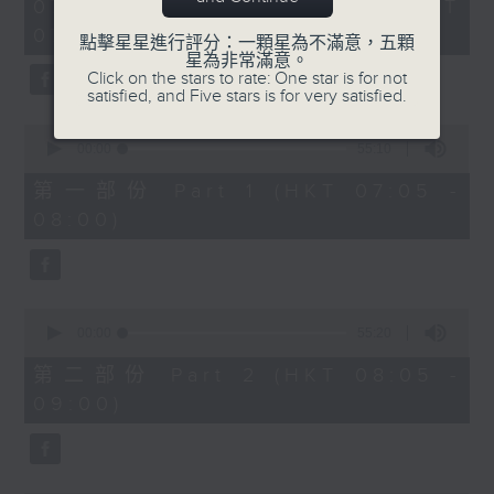
2
07/08/2026 - 足本 Full (HKT
orchestra stories, the secrets of
hours,
07:05 - 10:00)
their auxiliary instruments, and
44
點擊星星進行評分：一顆星為不滿意，五顆
minutes,
星為非常滿意。
the rare repertoire that brings
59
Click on the stars to rate: One star is for not
these slides and keys into the
seconds
satisfied, and Five stars is for very satisfied.
spotlight.
0
seconds
00:00
55:10
of
55
第一部份 Part 1 (HKT 07:05 -
minutes,
08:00)
10
seconds
0
seconds
00:00
55:20
of
55
第二部份 Part 2 (HKT 08:05 -
minutes,
09:00)
20
seconds