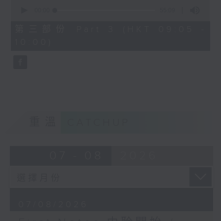
0
seconds
00:00
55:09
of
55
第三部份 Part 3 (HKT 09:05 -
minutes,
10:00)
9
seconds
重溫
CATCHUP
07 - 08
2026
07/08/2026