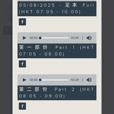
2
05/08/2025 - 足本 Full
hours,
(HKT 07:05 - 10:00)
44
First Notes
minutes,
由聆開始
電台直播
59
seconds
所有集數
0
seconds
00:00
55:00
of
55
第一部份 Part 1 (HKT
您喜歡這個節目嗎?
minutes,
07:05 - 08:00)
0
seconds
簡介
GIST
主持人：Livia Lin 凌崎偵
0
seconds
00:00
55:09
First Notes with Livia Lin
is your
of
morning, perfectly composed on
55
第二部份 Part 2 (HKT
minutes,
Radio 4. Tailored for the early
08:05 - 09:00)
9
hours, this vibrant hub connects
seconds
you directly to Hong Kong’s
creative scene through relaxed,