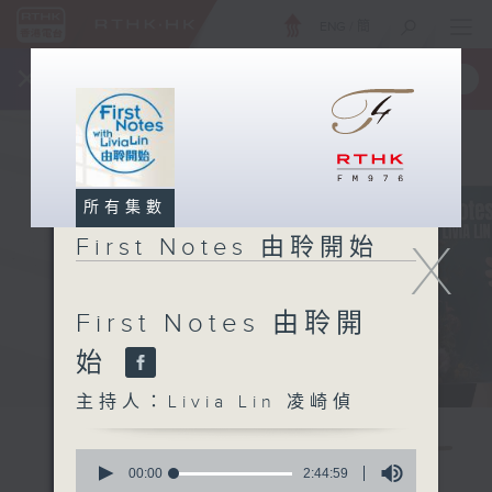
ENG
/
簡
×
全新 RTHK On The Go
取得
一手掌握 RTHK 電台、電視節目
所有集數
X
First Notes 由聆開始
First Notes 由聆開
始
主持人：Livia Lin 凌崎偵
0
seconds
00:00
2:44:59
of