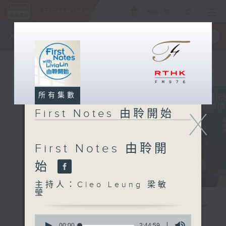
ENG
/
簡
×
全新 RTHK On The Go
取得
一手掌握 RTHK 電台、電視節目
所有集數
X
First Notes 由聆開始
First Notes 由聆開
始
主持人：Cleo Leung 梁敏
瑩
0
seconds
00:00
2:44:59