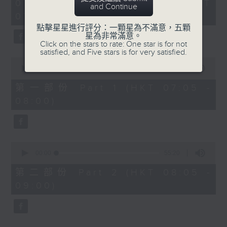
2
07/08/2026 - 足本 Full (HKT
orchestra stories, the secrets of
and Continue
hours,
07:05 - 10:00)
their auxiliary instruments, and
44
minutes,
點擊星星進行評分：一顆星為不滿意，五顆
the rare repertoire that brings
59
星為非常滿意。
these slides and keys into the
seconds
Click on the stars to rate: One star is for not
satisfied, and Five stars is for very satisfied.
spotlight.
0
seconds
00:00
55:10
of
55
第一部份 Part 1 (HKT 07:05 -
minutes,
08:00)
10
seconds
0
seconds
00:00
55:20
of
55
第二部份 Part 2 (HKT 08:05 -
minutes,
09:00)
20
seconds