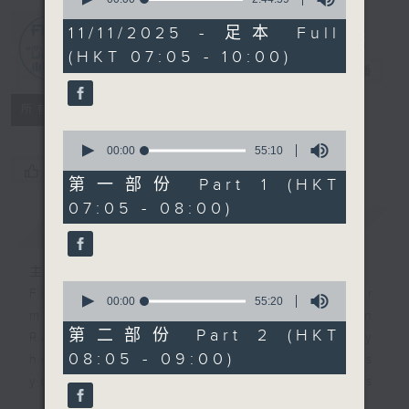
of
2
11/11/2025 - 足本 Full
hours,
First Notes
(HKT 07:05 - 10:00)
44
由聆開始
電台直播
minutes,
59
seconds
所有集數
0
seconds
00:00
55:10
of
您喜歡這個節目嗎?
55
第一部份 Part 1 (HKT
minutes,
07:05 - 08:00)
10
簡介
GIST
seconds
主持人：Cleo Leung 梁敏瑩
0
First Notes with Livia Lin
is your
seconds
00:00
55:20
morning, perfectly composed on
of
55
第二部份 Part 2 (HKT
Radio 4. Tailored for the early
minutes,
08:05 - 09:00)
hours, this vibrant hub connects
20
seconds
you directly to Hong Kong’s
creative scene through relaxed,