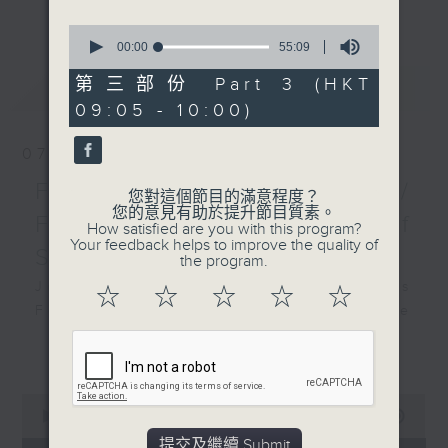
更多...
insightful conversations with local
0
arts insiders. Whether you need
seconds
00:00
55:09
of
high-energy rhythms for a morning
55
第三部份 Part 3 (HKT
最新
LATEST
workout or breezy playlists to
minutes,
09:05 - 10:00)
9
beat the summer heat, Livia
seconds
curates the perfect soundtrack to
07/08/2026
shape your day. So pour a coffee,
tune in, and let’s start the
First Notes 由聆開始 /
您對這個節目的滿意程度？
morning together.
您的意見有助於提升節目質素。
First Notes Focus: Of
How satisfied are you with this program?
Your feedback helps to improve the quality of
Slides and Keys
the program.
Join Chris Coleman on First Notes
☆
☆
☆
☆
☆
Focus as the HK Phil's trombone
section - Principal, Jarod
更多...
Vermette, Christian Goldsmith,
Kevin Thompson and Aaron Albert,
0
joins Principal Clarinet Andrew
seconds
00:00
2:44:59
Simon. Discover memorable
of
提交及繼續 Submit