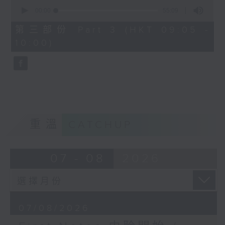
0
seconds
00:00
55:09
of
55
第三部份 Part 3 (HKT 09:05 -
minutes,
10:00)
9
seconds
重溫
CATCHUP
07 - 08
2026
07/08/2026