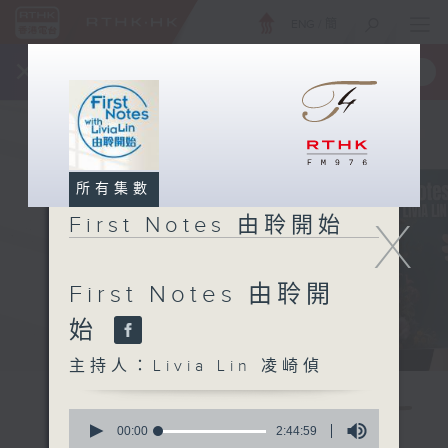
ENG
/
簡
×
全新 RTHK On The Go
取得
一手掌握 RTHK 電台、電視節目
所有集數
X
First Notes 由聆開始
First Notes 由聆開
始
主持人：Livia Lin 凌崎偵
0
seconds
00:00
2:44:59
of