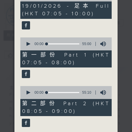
2
19/01/2026 - 足本 Full
hours,
(HKT 07:05 - 10:00)
44
First Notes
minutes,
由聆開始
電台直播
59
seconds
所有集數
0
seconds
00:00
55:00
of
55
第一部份 Part 1 (HKT
您喜歡這個節目嗎?
minutes,
07:05 - 08:00)
0
seconds
簡介
GIST
主持人：Livia Lin 凌崎偵
0
seconds
00:00
55:10
First Notes with Livia Lin
is your
of
morning, perfectly composed on
55
第二部份 Part 2 (HKT
minutes,
Radio 4. Tailored for the early
08:05 - 09:00)
10
hours, this vibrant hub connects
seconds
you directly to Hong Kong’s
creative scene through relaxed,