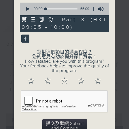
更多...
0
insightful conversations with local
seconds
00:00
55:09
arts insiders. Whether you need
of
55
high-energy rhythms for a morning
第三部份 Part 3 (HKT
minutes,
最新
LATEST
workout or breezy playlists to
09:05 - 10:00)
9
seconds
beat the summer heat, Livia
curates the perfect soundtrack to
07/08/2026
shape your day. So pour a coffee,
您對這個節目的滿意程度？
tune in, and let’s start the
First Notes 由聆開始 /
您的意見有助於提升節目質素。
morning together.
How satisfied are you with this program?
First Notes Focus: Of
Your feedback helps to improve the quality of
the program.
Slides and Keys
☆
☆
☆
☆
☆
Join Chris Coleman on First Notes
Focus as the HK Phil's trombone
section - Principal, Jarod
更多...
Vermette, Christian Goldsmith,
Kevin Thompson and Aaron Albert,
0
joins Principal Clarinet Andrew
seconds
00:00
2:44:59
提交及繼續 Submit
Simon. Discover memorable
of
and Continue