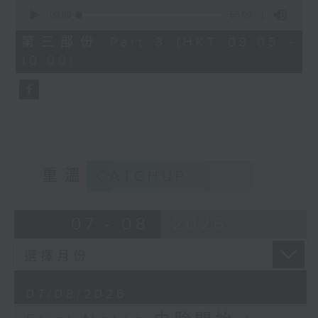
0
seconds
00:00
55:09
of
55
第三部份 Part 3 (HKT 09:05 -
minutes,
10:00)
9
seconds
重溫
CATCHUP
07 - 08
2026
07/08/2026