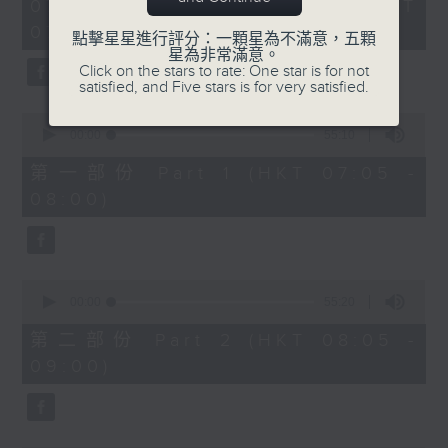
2
07/08/2026 - 足本 Full (HKT
orchestra stories, the secrets of
hours,
07:05 - 10:00)
their auxiliary instruments, and
44
點擊星星進行評分：一顆星為不滿意，五顆
minutes,
星為非常滿意。
the rare repertoire that brings
59
Click on the stars to rate: One star is for not
these slides and keys into the
seconds
satisfied, and Five stars is for very satisfied.
spotlight.
0
seconds
00:00
55:10
of
55
第一部份 Part 1 (HKT 07:05 -
minutes,
08:00)
10
seconds
0
seconds
00:00
55:20
of
55
第二部份 Part 2 (HKT 08:05 -
minutes,
09:00)
20
seconds