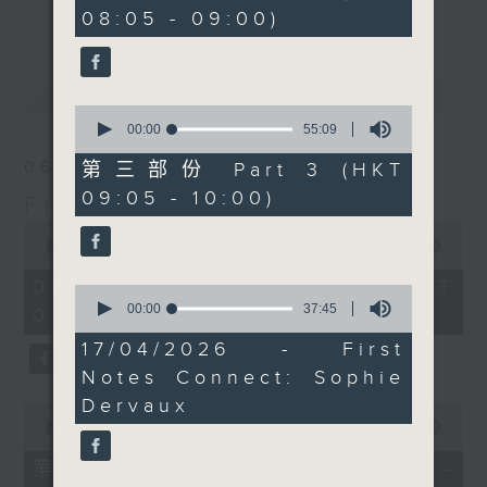
minutes,
更多...
08:05 - 09:00)
insightful conversations with local
10
seconds
arts insiders. Whether you need
high-energy rhythms for a morning
最新
LATEST
workout or breezy playlists to
0
beat the summer heat, Livia
seconds
00:00
55:09
of
curates the perfect soundtrack to
55
06/08/2026
第三部份 Part 3 (HKT
shape your day. So pour a coffee,
minutes,
09:05 - 10:00)
9
First Notes 由聆開始
tune in, and let’s start the
seconds
0
morning together.
seconds
00:00
2:44:29
of
2
06/08/2026 - 足本 Full (HKT
0
hours,
seconds
00:00
37:45
07:00 - 10:00)
44
of
minutes,
37
17/04/2026 - First
29
minutes,
seconds
Notes Connect: Sophie
45
seconds
Dervaux
0
seconds
00:00
54:30
of
54
第一部份 Part 1 (HKT 07:05 -
minutes,