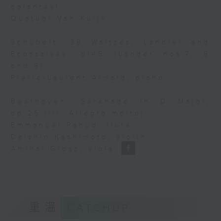
galantes)
Quatuor Van Kuijk
Schubert: 38 Waltzes, Ländler and
Ecossaises, d145 (Länder nos.7, 8
and 9)
Pierre-Laurent Aimard, piano
Beethoven: Serenade in D Major,
op.25 (iii. Allegro molto)
Emmanuel Pahud, flute
Daishin Kashimoto, violin
Amihai Grosz, viola
重溫
CATCHUP