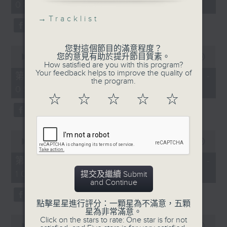
08:00)
30
seconds
→
Tracklist
您對這個節目的滿意程度？
0
您的意見有助於提升節目質素。
seconds
00:00
55:09
How satisfied are you with this program?
of
Your feedback helps to improve the quality of
55
第二部份 Part 2 (HKT 08:05 -
the program.
minutes,
09:00)
9
☆
☆
☆
☆
☆
seconds
0
seconds
00:00
55:09
of
55
第三部份 Part 3 (HKT 09:05 -
minutes,
10:00)
提交及繼續 Submit
9
and Continue
seconds
點擊星星進行評分：一顆星為不滿意，五顆
星為非常滿意。
0
Click on the stars to rate: One star is for not
seconds
00:00
10:15