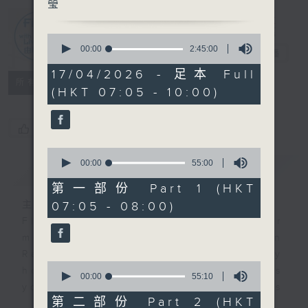
瑩
First Notes
0
seconds
00:00
2:45:00
由聆開始
電台直播
of
2
17/04/2026 - 足本 Full
hours,
所有集數
(HKT 07:05 - 10:00)
45
minutes,
0
seconds
您喜歡這個節目嗎?
0
seconds
00:00
55:00
簡介
GIST
of
55
第一部份 Part 1 (HKT
minutes,
07:05 - 08:00)
主持人：Cleo Leung 梁敏瑩
0
seconds
First Notes with Livia Lin
is your
morning, perfectly composed on
Radio 4. Tailored for the early
0
hours, this vibrant hub connects
seconds
00:00
55:10
you directly to Hong Kong’s
of
55
第二部份 Part 2 (HKT
creative scene through relaxed,