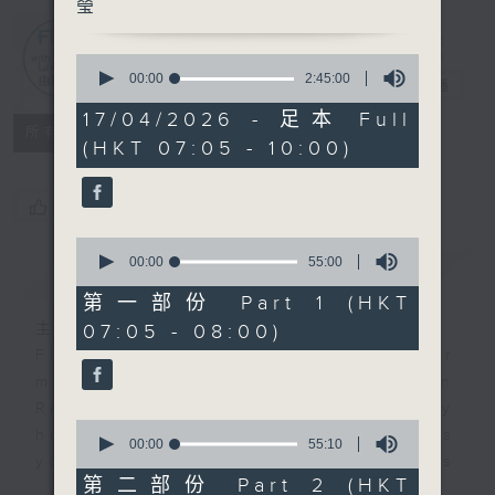
瑩
First Notes
0
seconds
00:00
2:45:00
由聆開始
電台直播
of
2
17/04/2026 - 足本 Full
hours,
所有集數
(HKT 07:05 - 10:00)
45
minutes,
0
seconds
您喜歡這個節目嗎?
0
seconds
00:00
55:00
簡介
GIST
of
55
第一部份 Part 1 (HKT
minutes,
07:05 - 08:00)
主持人：Cleo Leung 梁敏瑩
0
seconds
First Notes with Livia Lin
is your
morning, perfectly composed on
Radio 4. Tailored for the early
0
hours, this vibrant hub connects
seconds
00:00
55:10
you directly to Hong Kong’s
of
55
第二部份 Part 2 (HKT
creative scene through relaxed,