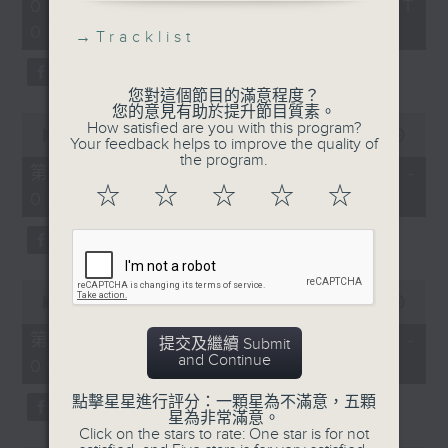
2
07/08/2026 - 足本 Full (HKT
orchestra stories, the secrets of
hours,
07:05 - 10:00)
their auxiliary instruments, and
44
→
Tracklist
minutes,
the rare repertoire that brings
59
these slides and keys into the
seconds
您對這個節目的滿意程度？
spotlight.
您的意見有助於提升節目質素。
0
How satisfied are you with this program?
seconds
00:00
55:10
Your feedback helps to improve the quality of
of
the program.
55
第一部份 Part 1 (HKT 07:05 -
minutes,
☆
☆
☆
☆
☆
08:00)
10
seconds
0
seconds
00:00
55:20
of
55
第二部份 Part 2 (HKT 08:05 -
提交及繼續 Submit
minutes,
and Continue
09:00)
20
seconds
點擊星星進行評分：一顆星為不滿意，五顆
星為非常滿意。
Click on the stars to rate: One star is for not