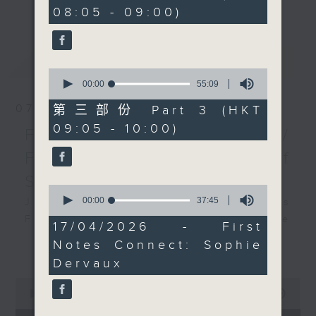
minutes,
更多...
08:05 - 09:00)
insightful conversations with local
10
seconds
arts insiders. Whether you need
high-energy rhythms for a morning
最新
LATEST
workout or breezy playlists to
0
beat the summer heat, Livia
seconds
00:00
55:09
of
curates the perfect soundtrack to
55
07/08/2026
第三部份 Part 3 (HKT
shape your day. So pour a coffee,
minutes,
09:05 - 10:00)
9
tune in, and let’s start the
First Notes 由聆開始 /
seconds
morning together.
First Notes Focus: Of
Slides and Keys
0
seconds
00:00
37:45
Join Chris Coleman on First Notes
of
Focus as the HK Phil's trombone
37
17/04/2026 - First
minutes,
section - Principal, Jarod
Notes Connect: Sophie
更多...
45
Vermette, Christian Goldsmith,
seconds
Dervaux
Kevin Thompson and Aaron Albert,
0
joins Principal Clarinet Andrew
seconds
00:00
2:44:59
Simon. Discover memorable
of