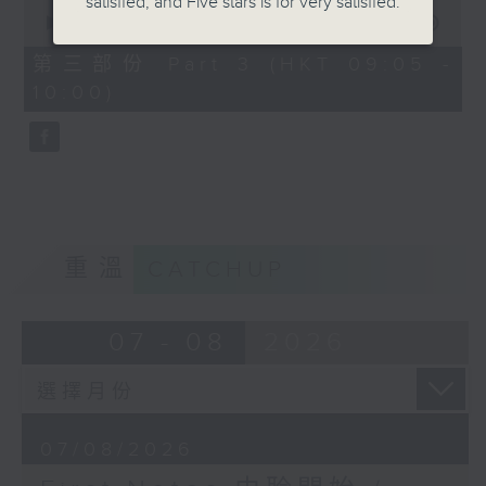
satisfied, and Five stars is for very satisfied.
0
seconds
00:00
55:09
of
55
第三部份 Part 3 (HKT 09:05 -
minutes,
10:00)
9
seconds
重溫
CATCHUP
07 - 08
2026
07/08/2026