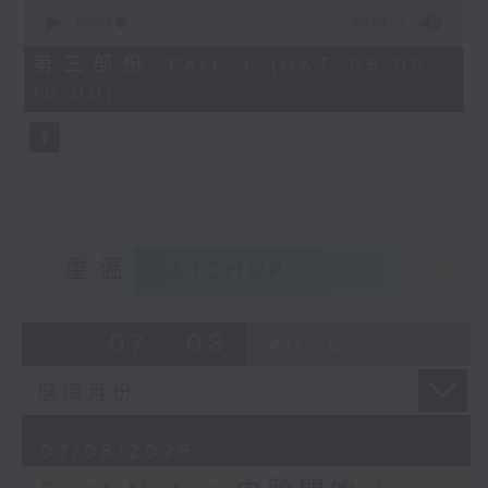
0
seconds
00:00
55:09
of
55
第三部份 Part 3 (HKT 09:05 -
minutes,
10:00)
9
seconds
重溫
CATCHUP
07 - 08
2026
07/08/2026