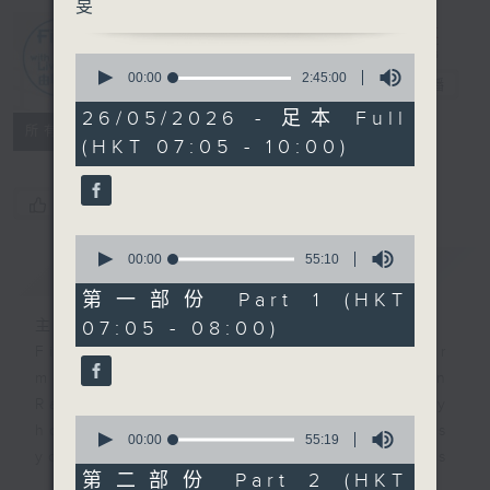
旻
First Notes
0
seconds
00:00
2:45:00
由聆開始
電台直播
of
2
26/05/2026 - 足本 Full
hours,
所有集數
(HKT 07:05 - 10:00)
45
minutes,
0
seconds
您喜歡這個節目嗎?
0
seconds
00:00
55:10
簡介
GIST
of
55
第一部份 Part 1 (HKT
minutes,
07:05 - 08:00)
主持人：Joanne Tam 譚綺旻
10
seconds
First Notes with Livia Lin
is your
morning, perfectly composed on
Radio 4. Tailored for the early
0
hours, this vibrant hub connects
seconds
00:00
55:19
you directly to Hong Kong’s
of
55
第二部份 Part 2 (HKT
creative scene through relaxed,