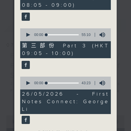
minutes,
更多...
08:05 - 09:00)
insightful conversations with local
19
seconds
arts insiders. Whether you need
high-energy rhythms for a morning
最新
LATEST
workout or breezy playlists to
0
beat the summer heat, Livia
seconds
00:00
55:10
of
curates the perfect soundtrack to
55
07/08/2026
第三部份 Part 3 (HKT
shape your day. So pour a coffee,
minutes,
09:05 - 10:00)
10
tune in, and let’s start the
First Notes 由聆開始 /
seconds
morning together.
First Notes Focus: Of
Slides and Keys
0
seconds
00:00
43:23
Join Chris Coleman on First Notes
of
Focus as the HK Phil's trombone
43
26/05/2026 - First
minutes,
section - Principal, Jarod
Notes Connect: George
更多...
23
Vermette, Christian Goldsmith,
seconds
Li
Kevin Thompson and Aaron Albert,
0
joins Principal Clarinet Andrew
seconds
00:00
2:44:59
Simon. Discover memorable
of