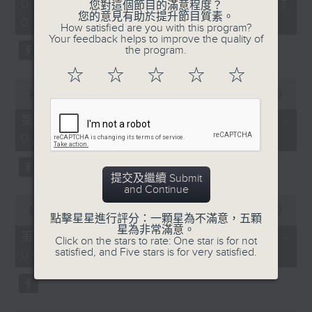
2
07/08/2026 - 足本 Full (HKT
orchestra stories, the secrets of
您對這個節目的滿意程度？
hours,
您的意見有助於提升節目質素。
07:05 - 10:00)
their auxiliary instruments, and
44
How satisfied are you with this program?
minutes,
the rare repertoire that brings
Your feedback helps to improve the quality of
59
the program.
these slides and keys into the
seconds
spotlight.
☆
☆
☆
☆
☆
0
seconds
00:00
55:10
of
55
第一部份 Part 1 (HKT 07:05 -
minutes,
08:00)
10
seconds
提交及繼續 Submit
and Continue
0
seconds
00:00
55:20
點擊星星進行評分：一顆星為不滿意，五顆
of
星為非常滿意。
55
第二部份 Part 2 (HKT 08:05 -
Click on the stars to rate: One star is for not
minutes,
satisfied, and Five stars is for very satisfied.
09:00)
20
seconds