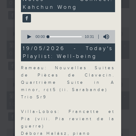
08:00)
30
seconds
Kahchun Wong
seconds
0
0
seconds
00:00
55:09
seconds
00:00
10:31
of
of
55
第二部份 Part 2 (HKT 08:05 -
10
19/05/2026 - Today's
minutes,
minutes,
09:00)
9
Playlist: Well-being
31
seconds
seconds
Rameau: Nouvelles Suites
de Pièces de Clavecin.
0
Quartrième Suite in A
seconds
00:00
55:09
of
minor, rct5 (ii. Sarabande)
55
第三部份 Part 3 (HKT 09:05 -
Trio Sr9
minutes,
10:00)
9
seconds
Villa-Lobos: Francette et
Pia (viii. Pia revient de la
guerre)
0
Débora Halász, piano
seconds
00:00
10:15