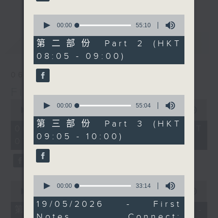
更多...
insightful conversations with local
0
arts insiders. Whether you need
seconds
00:00
55:10
high-energy rhythms for a morning
of
最新
55
LATEST
第二部份 Part 2 (HKT
workout or breezy playlists to
minutes,
08:05 - 09:00)
beat the summer heat, Livia
10
seconds
curates the perfect soundtrack to
06/08/2026
shape your day. So pour a coffee,
First Notes 由聆開始
tune in, and let’s start the
0
0
morning together.
seconds
00:00
55:04
seconds
00:00
2:44:29
of
of
55
第三部份 Part 3 (HKT
2
06/08/2026 - 足本 Full (HKT
minutes,
hours,
09:05 - 10:00)
4
07:00 - 10:00)
44
seconds
minutes,
29
seconds
0
0
seconds
00:00
33:14
seconds
00:00
54:30
of
of
33
19/05/2026 - First
54
第一部份 Part 1 (HKT 07:05 -
minutes,
minutes,
Notes Connect:
14