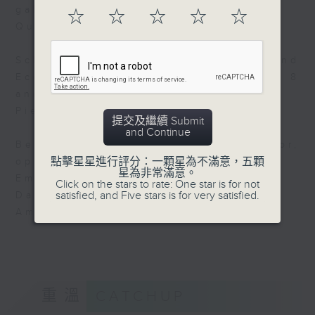
galantes)
☆
☆
☆
☆
☆
Quatuor Van Kuijk
Schubert: 38 Waltzes, Ländler and
Ecossaises, d145 (Länder nos.7, 8
and 9)
Pierre-Laurent Aimard, piano
提交及繼續 Submit
and Continue
Beethoven: Serenade in D Major,
點擊星星進行評分：一顆星為不滿意，五顆
op.25 (iii. Allegro molto)
星為非常滿意。
Emmanuel Pahud, flute
Click on the stars to rate: One star is for not
satisfied, and Five stars is for very satisfied.
Daishin Kashimoto, violin
Amihai Grosz, viola
重溫
CATCHUP