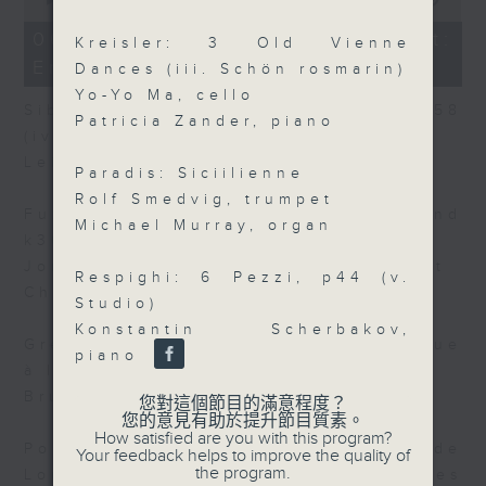
of
10
06/08/2026 - Today's Playlist:
Kreisler: 3 Old Vienne
minutes,
Energy Booster
15
Dances (iii. Schön rosmarin)
seconds
Yo-Yo Ma, cello
Sibelius: 10 Pieces for Piano, op.58
Patricia Zander, piano
(iv. Der hirt)
Leif Ove Andsnes, piano
Paradis: Siciilienne
Rolf Smedvig, trumpet
Fux / Jones: Sonata (from k347 And
Michael Murray, organ
k367) (ii. Allegro)
Jonathan Freeman-Attwood, trumpet
Respighi: 6 Pezzi, p44 (v.
Chiyan Wong, piano
Studio)
Konstantin Scherbakov,
Grenerin: Suite in G Minor (iv. Gigue
piano
à la manière angloise)
Bruno Helstroffer, baroque guitar
您對這個節目的滿意程度？
您的意見有助於提升節目質素。
How satisfied are you with this program?
Poulenc / Masson (arr): 2 Poèmes de
Your feedback helps to improve the quality of
the program.
Louis Aragon, fp122 (ii. Fêtes