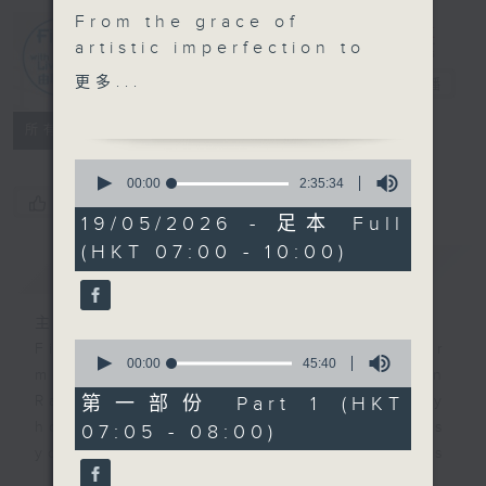
From the grace of
artistic imperfection to
First Notes
his "musical vitamins"
更多...
由聆開始
電台直播
ethos, conductor
Kahchun Wong explores
所有集數
the creative impulses
0
that shaped his bold,
seconds
00:00
2:35:34
of
您喜歡這個節目嗎?
new arrangement of
2
19/05/2026 - 足本 Full
Pictures at an
hours,
(HKT 07:00 - 10:00)
35
Exhibition.
簡介
GIST
minutes,
34
seconds
主持人：Livia Lin 凌崎偵
0
First Notes with Livia Lin
is your
seconds
00:00
45:40
morning, perfectly composed on
of
45
第一部份 Part 1 (HKT
Radio 4. Tailored for the early
minutes,
hours, this vibrant hub connects
07:05 - 08:00)
40
seconds
you directly to Hong Kong’s
creative scene through relaxed,