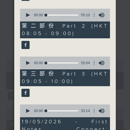
更多...
insightful conversations with local
0
arts insiders. Whether you need
seconds
00:00
55:10
high-energy rhythms for a morning
of
最新
55
LATEST
第二部份 Part 2 (HKT
workout or breezy playlists to
minutes,
08:05 - 09:00)
beat the summer heat, Livia
10
seconds
curates the perfect soundtrack to
10/08/2026
shape your day. So pour a coffee,
First Notes 由聆開始
tune in, and let’s start the
0
0
morning together.
seconds
00:00
55:04
seconds
00:00
2:45:00
of
of
55
第三部份 Part 3 (HKT
2
10/08/2026 - 足本 Full (HKT
minutes,
hours,
09:05 - 10:00)
4
07:05 - 10:00)
45
seconds
minutes,
0
seconds
0
0
seconds
00:00
33:14
seconds
00:00
55:10
of
of
33
19/05/2026 - First
55
第一部份 Part 1 (HKT 07:05 -
minutes,
minutes,
Notes Connect:
14