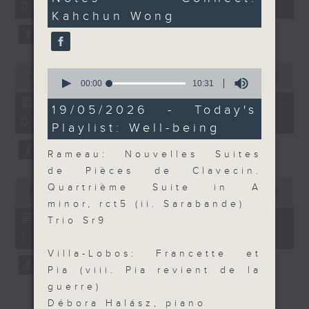
08:00)
10
seconds
Kahchun Wong
seconds
0
0
seconds
00:00
55:19
seconds
00:00
10:31
of
of
55
第二部份 Part 2 (HKT 08:05 -
10
19/05/2026 - Today's
minutes,
minutes,
09:00)
19
Playlist: Well-being
31
seconds
seconds
Rameau: Nouvelles Suites
de Pièces de Clavecin.
0
Quartrième Suite in A
seconds
00:00
55:10
of
minor, rct5 (ii. Sarabande)
55
第三部份 Part 3 (HKT 09:05 -
Trio Sr9
minutes,
10:00)
10
seconds
Villa-Lobos: Francette et
Pia (viii. Pia revient de la
guerre)
Débora Halász, piano