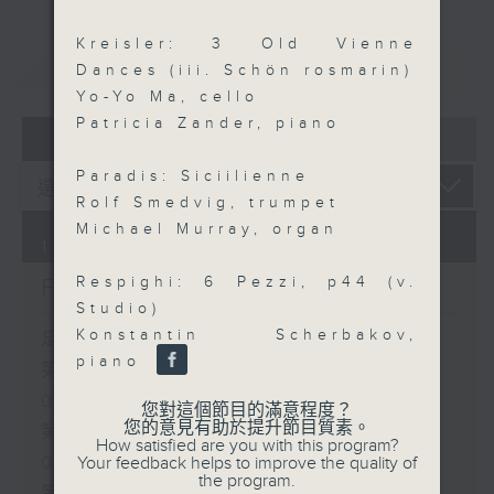
Kreisler: 3 Old Vienne
重溫
CATCHUP
Dances (iii. Schön rosmarin)
Yo-Yo Ma, cello
Patricia Zander, piano
07 - 08
2026
Paradis: Siciilienne
Rolf Smedvig, trumpet
Michael Murray, organ
10/08/2026
Respighi: 6 Pezzi, p44 (v.
First Notes 由聆開始
Studio)
Konstantin Scherbakov,
足本 Full (HKT 07:05 - 10:00)
piano
第一部份 Part 1 (HKT 07:05 -
08:00)
您對這個節目的滿意程度？
您的意見有助於提升節目質素。
第二部份 Part 2 (HKT 08:05 -
How satisfied are you with this program?
Your feedback helps to improve the quality of
09:00)
the program.