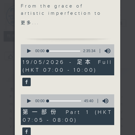
From the grace of
artistic imperfection to
First Notes
his "musical vitamins"
更多...
由聆開始
電台直播
ethos, conductor
Kahchun Wong explores
所有集數
the creative impulses
0
that shaped his bold,
seconds
00:00
2:35:34
of
您喜歡這個節目嗎?
new arrangement of
2
19/05/2026 - 足本 Full
Pictures at an
hours,
(HKT 07:00 - 10:00)
35
Exhibition.
簡介
GIST
minutes,
34
seconds
主持人：Livia Lin 凌崎偵
0
First Notes with Livia Lin
is your
seconds
00:00
45:40
morning, perfectly composed on
of
45
第一部份 Part 1 (HKT
Radio 4. Tailored for the early
minutes,
hours, this vibrant hub connects
07:05 - 08:00)
40
seconds
you directly to Hong Kong’s
creative scene through relaxed,