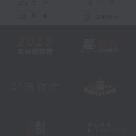
交 通
社 交
聯 絡
公眾回饋