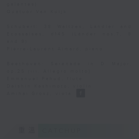
galantes)
Quatuor Van Kuijk
Schubert: 38 Waltzes, Ländler and
Ecossaises, d145 (Länder nos.7, 8
and 9)
Pierre-Laurent Aimard, piano
Beethoven: Serenade in D Major,
op.25 (iii. Allegro molto)
Emmanuel Pahud, flute
Daishin Kashimoto, violin
Amihai Grosz, viola
重溫
CATCHUP