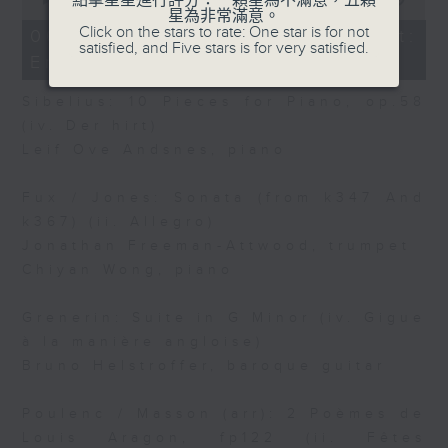
點擊星星進行評分：一顆星為不滿意，五顆
of
星為非常滿意。
10
Click on the stars to rate: One star is for not
06/08/2026 - Today's Playlist:
minutes,
satisfied, and Five stars is for very satisfied.
Energy Booster
15
seconds
Sibelius: 10 Pieces for Piano, op.58
(iv. Der hirt)
Leif Ove Andsnes, piano
Fux / Jones: Sonata (from k347 And
k367) (ii. Allegro)
Jonathan Freeman-Attwood, trumpet
Chiyan Wong, piano
Grenerin: Suite in G Minor (iv. Gigue
à la manière angloise)
Bruno Helstroffer, baroque guitar
Poulenc / Masson (arr): 2 Poèmes de
Louis Aragon, fp122 (ii. Fêtes