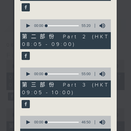
seconds
更多...
insightful conversations with local
arts insiders. Whether you need
high-energy rhythms for a morning
0
最新
LATEST
seconds
00:00
55:20
workout or breezy playlists to
of
beat the summer heat, Livia
55
第二部份 Part 2 (HKT
minutes,
curates the perfect soundtrack to
08:05 - 09:00)
20
06/08/2026
shape your day. So pour a coffee,
seconds
First Notes 由聆開始
tune in, and let’s start the
0
morning together.
seconds
00:00
2:44:29
0
of
seconds
00:00
55:00
2
06/08/2026 - 足本 Full (HKT
of
hours,
55
07:00 - 10:00)
第三部份 Part 3 (HKT
44
minutes,
minutes,
09:05 - 10:00)
0
29
seconds
seconds
0
seconds
00:00
54:30
0
of
seconds
00:00
46:50
54
第一部份 Part 1 (HKT 07:05 -
of
minutes,