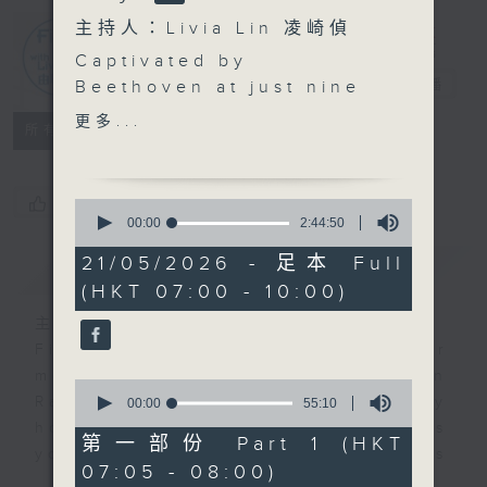
主持人：Livia Lin 凌崎偵
First Notes
Captivated by
由聆開始
電台直播
Beethoven at just nine
years old, François-
更多...
所有集數
Frédéric Guy has spent
a lifetime wandering
the master’s inner
您喜歡這個節目嗎?
0
landscape. He offers a
seconds
00:00
2:44:50
of
rare glimpse into the
2
21/05/2026 - 足本 Full
簡介
GIST
life of a humble
hours,
(HKT 07:00 - 10:00)
44
translator of the notes,
minutes,
mapping the alchemy of
主持人：Livia Lin 凌崎偵
50
seconds
play-conducting, and
First Notes with Livia Lin
is your
revealing how a
morning, perfectly composed on
0
profound, lifelong
Radio 4. Tailored for the early
seconds
00:00
55:10
of
obsession continues to
hours, this vibrant hub connects
55
第一部份 Part 1 (HKT
unlock the music's
you directly to Hong Kong’s
minutes,
07:05 - 08:00)
10
deepest secrets.
creative scene through relaxed,