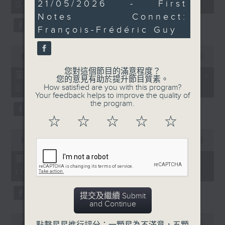
46
21/05/2026 - First
08:00)
30
minutes,
seconds
Notes Connect:
50
seconds
François-Frédéric Guy
0
seconds
00:00
55:09
of
您對這個節目的滿意程度？
55
第二部份 Part 2 (HKT 08:05 -
您的意見有助於提升節目質素。
minutes,
How satisfied are you with this program?
09:00)
9
Your feedback helps to improve the quality of
seconds
the program.
☆
☆
☆
☆
☆
0
seconds
00:00
55:09
of
55
第三部份 Part 3 (HKT 09:05 -
minutes,
10:00)
9
seconds
提交及繼續 Submit
and Continue
0
seconds
00:00
10:15