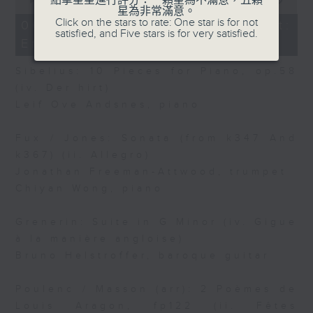
點擊星星進行評分：一顆星為不滿意，五顆
of
星為非常滿意。
10
Click on the stars to rate: One star is for not
06/08/2026 - Today's Playlist:
minutes,
satisfied, and Five stars is for very satisfied.
Energy Booster
15
seconds
Sibelius: 10 Pieces for Piano, op.58
(iv. Der hirt)
Leif Ove Andsnes, piano
Fux / Jones: Sonata (from k347 And
k367) (ii. Allegro)
Jonathan Freeman-Attwood, trumpet
Chiyan Wong, piano
Grenerin: Suite in G Minor (iv. Gigue
à la manière angloise)
Bruno Helstroffer, baroque guitar
Poulenc / Masson (arr): 2 Poèmes de
Louis Aragon, fp122 (ii. Fêtes