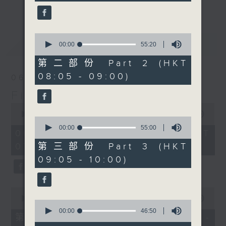
seconds
更多...
insightful conversations with local
arts insiders. Whether you need
high-energy rhythms for a morning
0
最新
LATEST
seconds
00:00
55:20
workout or breezy playlists to
of
beat the summer heat, Livia
55
第二部份 Part 2 (HKT
minutes,
curates the perfect soundtrack to
08:05 - 09:00)
20
06/08/2026
shape your day. So pour a coffee,
seconds
First Notes 由聆開始
tune in, and let’s start the
0
morning together.
seconds
00:00
2:44:29
0
of
seconds
00:00
55:00
2
06/08/2026 - 足本 Full (HKT
of
hours,
55
07:00 - 10:00)
第三部份 Part 3 (HKT
44
minutes,
minutes,
09:05 - 10:00)
0
29
seconds
seconds
0
seconds
00:00
54:30
0
of
seconds
00:00
46:50
54
第一部份 Part 1 (HKT 07:05 -
of
minutes,