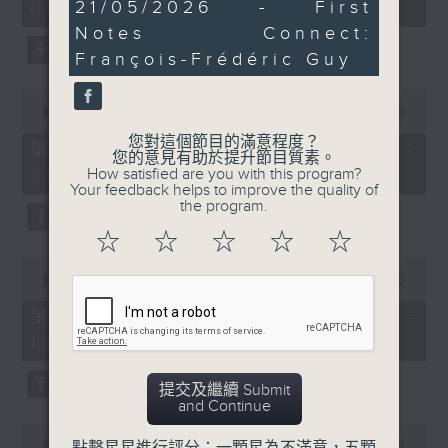
46
21/05/2026 - First
08:00)
30
minutes,
seconds
Notes Connect:
50
seconds
François-Frédéric Guy
0
seconds
00:00
55:09
of
您對這個節目的滿意程度？
55
第二部份 Part 2 (HKT 08:05 -
您的意見有助於提升節目質素。
minutes,
How satisfied are you with this program?
09:00)
9
Your feedback helps to improve the quality of
seconds
the program.
☆
☆
☆
☆
☆
0
seconds
00:00
55:09
of
55
第三部份 Part 3 (HKT 09:05 -
minutes,
10:00)
9
seconds
提交及繼續 Submit
and Continue
0
seconds
00:00
10:15