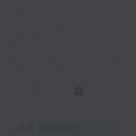
galantes)
Quatuor Van Kuijk
Schubert: 38 Waltzes, Ländler and
Ecossaises, d145 (Länder nos.7, 8
and 9)
Pierre-Laurent Aimard, piano
Beethoven: Serenade in D Major,
op.25 (iii. Allegro molto)
Emmanuel Pahud, flute
Daishin Kashimoto, violin
Amihai Grosz, viola
重溫
CATCHUP