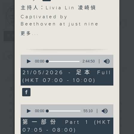
主持人：Livia Lin 凌崎偵
First Notes
Captivated by
由聆開始
電台直播
Beethoven at just nine
years old, François-
更多...
所有集數
Frédéric Guy has spent
a lifetime wandering
the master’s inner
您喜歡這個節目嗎?
0
landscape. He offers a
seconds
00:00
2:44:50
of
rare glimpse into the
2
21/05/2026 - 足本 Full
簡介
GIST
life of a humble
hours,
(HKT 07:00 - 10:00)
44
translator of the notes,
minutes,
mapping the alchemy of
主持人：Livia Lin 凌崎偵
50
seconds
play-conducting, and
First Notes with Livia Lin
is your
revealing how a
morning, perfectly composed on
0
profound, lifelong
Radio 4. Tailored for the early
seconds
00:00
55:10
of
obsession continues to
hours, this vibrant hub connects
55
第一部份 Part 1 (HKT
unlock the music's
you directly to Hong Kong’s
minutes,
07:05 - 08:00)
10
deepest secrets.
creative scene through relaxed,