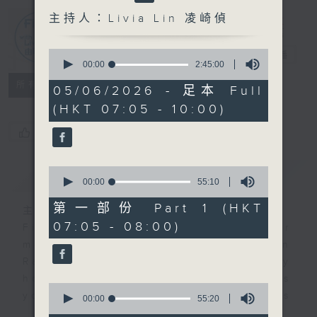
主持人：Livia Lin 凌崎偵
First Notes
0
由聆開始
電台直播
seconds
00:00
2:45:00
of
所有集數
2
05/06/2026 - 足本 Full
hours,
(HKT 07:05 - 10:00)
45
minutes,
您喜歡這個節目嗎?
0
seconds
0
簡介
GIST
seconds
00:00
55:10
of
55
第一部份 Part 1 (HKT
主持人：Livia Lin 凌崎偵
minutes,
07:05 - 08:00)
10
First Notes with Livia Lin
is your
seconds
morning, perfectly composed on
Radio 4. Tailored for the early
hours, this vibrant hub connects
0
you directly to Hong Kong’s
seconds
00:00
55:20
of
creative scene through relaxed,