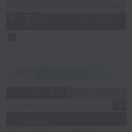
0
seconds
00:00
55:09
of
55
第三部份 Part 3 (HKT 09:05 -
minutes,
10:00)
9
seconds
重溫
CATCHUP
07 - 08
2026
07/08/2026