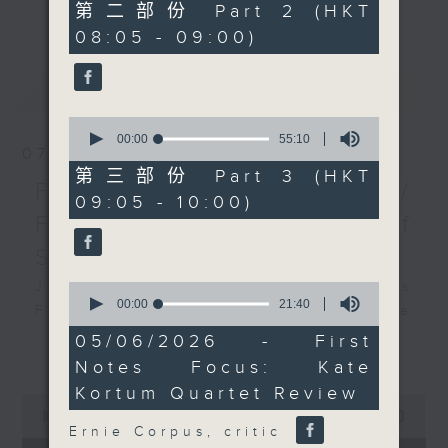
更多...
55
第二部份 Part 2 (HKT
insightful conversations with local
minutes,
08:05 - 09:00)
20
arts insiders. Whether you need
seconds
high-energy rhythms for a morning
最新
LATEST
workout or breezy playlists to
beat the summer heat, Livia
0
curates the perfect soundtrack to
seconds
00:00
55:10
07/08/2026
of
shape your day. So pour a coffee,
55
第三部份 Part 3 (HKT
tune in, and let’s start the
First Notes 由聆開始 /
minutes,
09:05 - 10:00)
10
morning together.
First Notes Focus: Of
seconds
Slides and Keys
Join Chris Coleman on First Notes
0
seconds
00:00
21:40
Focus as the HK Phil's trombone
of
section - Principal, Jarod
21
05/06/2026 - First
更多...
minutes,
Vermette, Christian Goldsmith,
Notes Focus: Kate
40
Kevin Thompson and Aaron Albert,
seconds
Kortum Quartet Review
0
joins Principal Clarinet Andrew
seconds
00:00
2:44:59
Simon. Discover memorable
of
Ernie Corpus, critic