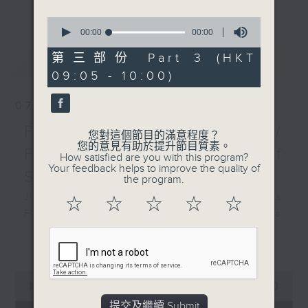
更多...
insightful conversations with local
0
arts insiders. Whether you need
seconds
00:00
00:00
of
high-energy rhythms for a morning
0
第三部份 Part 3 (HKT
最新
LATEST
workout or breezy playlists to
seconds
09:05 - 10:00)
beat the summer heat, Livia
curates the perfect soundtrack to
07/08/2026
shape your day. So pour a coffee,
tune in, and let’s start the
First Notes 由聆開始 /
您對這個節目的滿意程度？
morning together.
您的意見有助於提升節目質素。
First Notes Focus: Of
How satisfied are you with this program?
Your feedback helps to improve the quality of
Slides and Keys
the program.
Join Chris Coleman on First Notes
☆
☆
☆
☆
☆
Focus as the HK Phil's trombone
section - Principal, Jarod
更多...
Vermette, Christian Goldsmith,
Kevin Thompson and Aaron Albert,
0
joins Principal Clarinet Andrew
seconds
00:00
2:44:59
Simon. Discover memorable
of
提交及繼續 Submit