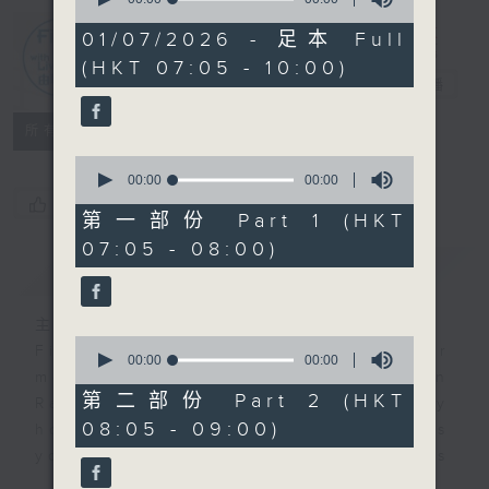
of
0
01/07/2026 - 足本 Full
seconds
First Notes
(HKT 07:05 - 10:00)
由聆開始
電台直播
所有集數
0
seconds
00:00
00:00
of
您喜歡這個節目嗎?
0
第一部份 Part 1 (HKT
seconds
07:05 - 08:00)
簡介
GIST
主持人：Isaac Droscha 艾樂冊
0
First Notes with Livia Lin
is your
seconds
00:00
00:00
morning, perfectly composed on
of
0
第二部份 Part 2 (HKT
Radio 4. Tailored for the early
seconds
08:05 - 09:00)
hours, this vibrant hub connects
you directly to Hong Kong’s
creative scene through relaxed,