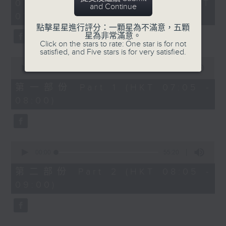
2
07/08/2026 - 足本 Full (HKT
orchestra stories, the secrets of
and Continue
hours,
07:05 - 10:00)
their auxiliary instruments, and
44
minutes,
點擊星星進行評分：一顆星為不滿意，五顆
the rare repertoire that brings
59
星為非常滿意。
these slides and keys into the
seconds
Click on the stars to rate: One star is for not
satisfied, and Five stars is for very satisfied.
spotlight.
0
seconds
00:00
55:10
of
55
第一部份 Part 1 (HKT 07:05 -
minutes,
08:00)
10
seconds
0
seconds
00:00
55:20
of
55
第二部份 Part 2 (HKT 08:05 -
minutes,
09:00)
20
seconds