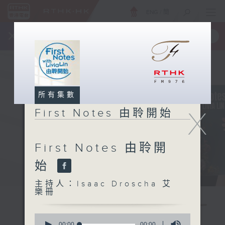
ENG
/
簡
×
全新 RTHK On The Go
取得
一手掌握 RTHK 電台、電視節目
所有集數
X
First Notes 由聆開始
First Notes 由聆開
始
主持人：Isaac Droscha 艾
樂冊
0
seconds
00:00
00:00