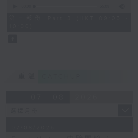
0
seconds
00:00
55:09
of
55
第三部份 Part 3 (HKT 09:05 -
minutes,
10:00)
9
seconds
重溫
CATCHUP
07 - 08
2026
07/08/2026