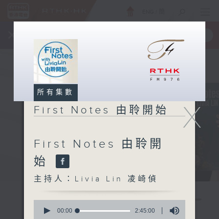
ENG
/
簡
×
全新 RTHK On The Go
取得
一手掌握 RTHK 電台、電視節目
所有集數
X
First Notes 由聆開始
First Notes 由聆開
始
主持人：Livia Lin 凌崎偵
0
seconds
00:00
2:45:00
of