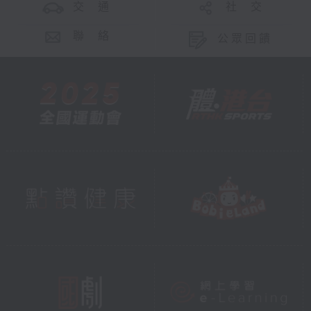
交 通
社 交
聯 絡
公眾回饋