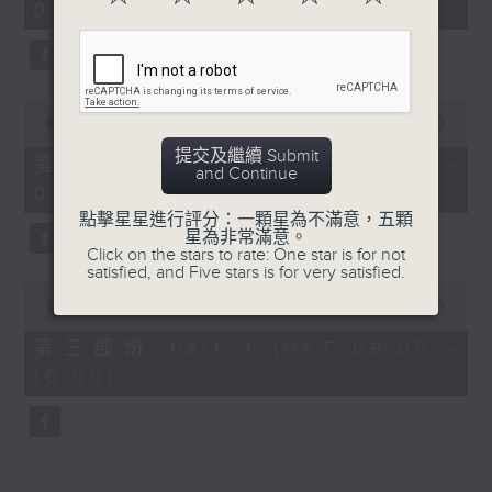
08:00)
10
seconds
0
seconds
00:00
55:19
of
提交及繼續 Submit
55
第二部份 Part 2 (HKT 08:05 -
and Continue
minutes,
09:00)
19
seconds
點擊星星進行評分：一顆星為不滿意，五顆
星為非常滿意。
Click on the stars to rate: One star is for not
satisfied, and Five stars is for very satisfied.
0
seconds
00:00
55:10
of
55
第三部份 Part 3 (HKT 09:05 -
minutes,
10:00)
10
seconds