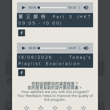
更多...
0
insightful conversations with local
seconds
00:00
55:10
arts insiders. Whether you need
of
55
high-energy rhythms for a morning
第三部份 Part 3 (HKT
minutes,
最新
LATEST
workout or breezy playlists to
09:05 - 10:00)
10
seconds
beat the summer heat, Livia
curates the perfect soundtrack to
10/08/2026
shape your day. So pour a coffee,
0
First Notes 由聆開始
tune in, and let’s start the
seconds
00:00
14:07
0
morning together.
of
seconds
00:00
2:45:00
14
18/06/2026 - Today's
of
minutes,
Playlist: Exploration
2
7
10/08/2026 - 足本 Full (HKT
hours,
seconds
07:05 - 10:00)
45
minutes,
0
seconds
您對這個節目的滿意程度？
您的意見有助於提升節目質素。
How satisfied are you with this program?
0
Your feedback helps to improve the quality of
seconds
00:00
55:10
the program.
of
55
第一部份 Part 1 (HKT 07:05 -
☆
☆
☆
☆
☆
minutes,