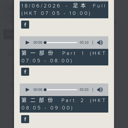
2
18/06/2026 - 足本 Full
hours,
(HKT 07:05 - 10:00)
45
First Notes
minutes,
由聆開始
電台直播
0
seconds
所有集數
0
seconds
00:00
55:10
of
55
第一部份 Part 1 (HKT
您喜歡這個節目嗎?
minutes,
07:05 - 08:00)
10
seconds
簡介
GIST
主持人：Livia Lin 凌崎偵
0
seconds
00:00
55:20
First Notes with Livia Lin
is your
of
morning, perfectly composed on
55
第二部份 Part 2 (HKT
minutes,
Radio 4. Tailored for the early
08:05 - 09:00)
20
hours, this vibrant hub connects
seconds
you directly to Hong Kong’s
creative scene through relaxed,