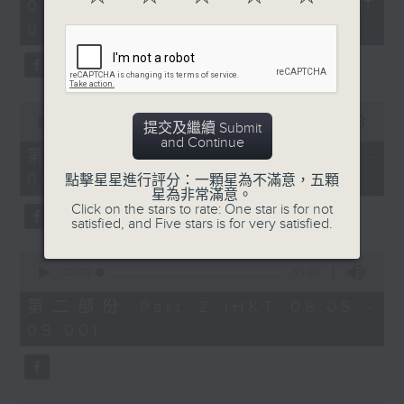
2
07/08/2026 - 足本 Full (HKT
orchestra stories, the secrets of
hours,
07:05 - 10:00)
their auxiliary instruments, and
44
minutes,
the rare repertoire that brings
59
these slides and keys into the
seconds
spotlight.
0
seconds
00:00
55:10
提交及繼續 Submit
of
and Continue
55
第一部份 Part 1 (HKT 07:05 -
minutes,
08:00)
10
點擊星星進行評分：一顆星為不滿意，五顆
seconds
星為非常滿意。
Click on the stars to rate: One star is for not
satisfied, and Five stars is for very satisfied.
0
seconds
00:00
55:20
of
55
第二部份 Part 2 (HKT 08:05 -
minutes,
09:00)
20
seconds