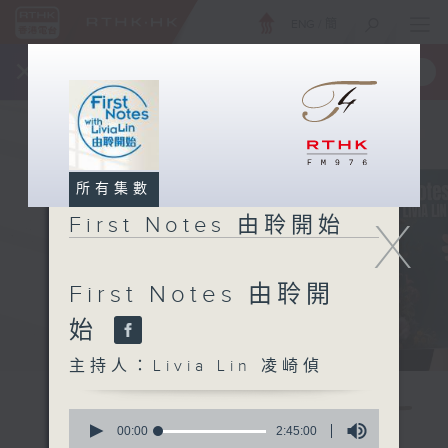
ENG
/
簡
×
全新 RTHK On The Go
取得
一手掌握 RTHK 電台、電視節目
所有集數
X
First Notes 由聆開始
First Notes 由聆開
始
主持人：Livia Lin 凌崎偵
0
seconds
00:00
2:45:00
of