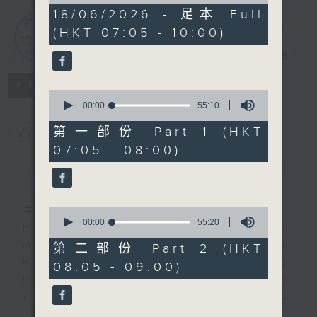
2
18/06/2026 - 足本 Full
hours,
(HKT 07:05 - 10:00)
45
First Notes
minutes,
由聆開始
電台直播
0
seconds
所有集數
0
seconds
00:00
55:10
of
55
第一部份 Part 1 (HKT
您喜歡這個節目嗎?
minutes,
07:05 - 08:00)
10
seconds
簡介
GIST
主持人：Livia Lin 凌崎偵
0
seconds
00:00
55:20
First Notes with Livia Lin
is your
of
morning, perfectly composed on
55
第二部份 Part 2 (HKT
minutes,
Radio 4. Tailored for the early
08:05 - 09:00)
20
hours, this vibrant hub connects
seconds
you directly to Hong Kong’s
creative scene through relaxed,