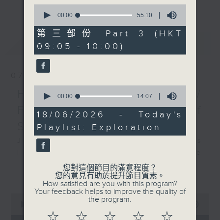
更多...
0
insightful conversations with local
seconds
00:00
55:10
arts insiders. Whether you need
of
55
high-energy rhythms for a morning
第三部份 Part 3 (HKT
minutes,
最新
LATEST
workout or breezy playlists to
09:05 - 10:00)
10
seconds
beat the summer heat, Livia
curates the perfect soundtrack to
07/08/2026
shape your day. So pour a coffee,
0
tune in, and let’s start the
First Notes 由聆開始 /
seconds
00:00
14:07
morning together.
of
First Notes Focus: Of
14
18/06/2026 - Today's
minutes,
Slides and Keys
Playlist: Exploration
7
seconds
Join Chris Coleman on First Notes
Focus as the HK Phil's trombone
section - Principal, Jarod
您對這個節目的滿意程度？
更多...
您的意見有助於提升節目質素。
Vermette, Christian Goldsmith,
How satisfied are you with this program?
Kevin Thompson and Aaron Albert,
Your feedback helps to improve the quality of
0
the program.
joins Principal Clarinet Andrew
seconds
00:00
2:44:59
Simon. Discover memorable
of
☆
☆
☆
☆
☆