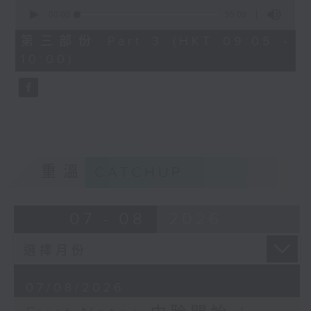
0
seconds
00:00
55:09
of
55
第三部份 Part 3 (HKT 09:05 -
minutes,
10:00)
9
seconds
重溫
CATCHUP
07 - 08
2026
07/08/2026