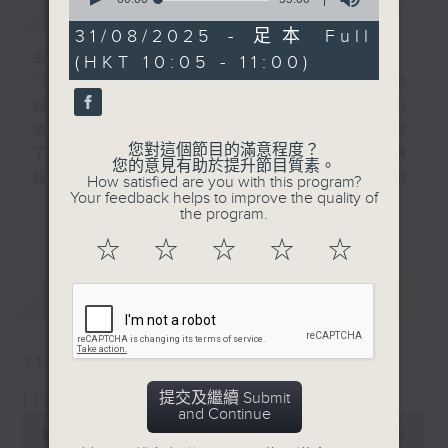
簡介
GIST
of
55
31/08/2025 - 足本 Full
minutes,
主持人：Raymond Chung 鍾子豪
(HKT 10:05 - 11:00)
0
seconds
1984年，位於灣仔海旁的一座帶點前衞風格
的建築物開幕。一進去，紫色和青綠色厚厚的
地毯令人耳目一新；香港演藝學院亦隨即展開
您對這個節目的滿意程度？
了四十載的培訓演藝人才的歲月。 早期的演
您的意見有助於提升節目質素。
藝學院只有四個學院，在培訓音樂、舞蹈、戲
How satisfied are you with this program?
Your feedback helps to improve the quality of
劇和舞台製作方面提供專業及全面的課程。
更多...
the program.
☆
☆
☆
☆
☆
第四台與音樂學院合作特別多。由以往合作
「早期音樂雙週」，到邀請演藝音樂學院師生
最新
LATEST
到電台訪問及錄音、舉辦音樂會、現場直播演
藝學院音樂會等⋯⋯四十年來可謂合作無間。
時至今日，第四台仍然常常將音樂學院的精彩
31/08/2025
節目帶給聽眾。近月播放的「蕭邦鋼琴節」和
HKAPA at 40 演藝40年
「演藝大提琴節」就是高水平的演出。
提交及繼續 Submit
and Continue
0
seconds
00:00
55:00
在這一連五集的節目中，主持鍾子豪邀請到香