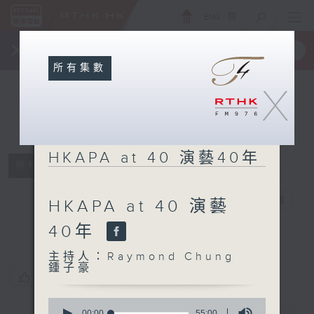
ENG
/
簡
×
全新 RTHK On The Go
取得
一手掌握 RTHK 電台、電視節目
所有集數
X
HKAPA at 40 演藝40年
所有集數
HKAPA at 40
演藝40年
電台直播
HKAPA at 40 演藝
40年
主持人：Raymond Chung
鍾子豪
您喜歡這個節目嗎?
0
seconds
00:00
55:00