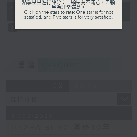
of
點擊星星進行評分：一顆星為不滿意，五顆
55
港演藝學院新任校長陳頌瑛教授回看演藝的過
31/08/2025 - 足本 Full (HKT
星為非常滿意。
minutes,
Click on the stars to rate: One star is for not
去及展望未來；更邀請音樂學院各學系主任分
10:05 - 11:00)
0
satisfied, and Five stars is for very satisfied.
seconds
享多年教學心得，一起回想教与學的苦與樂，
重溫幾十年來演藝學院對香港演藝發展的重大
貢獻!
重溫
CATCHUP
08
2025
31/08/2025
HKAPA at 40 演藝40年