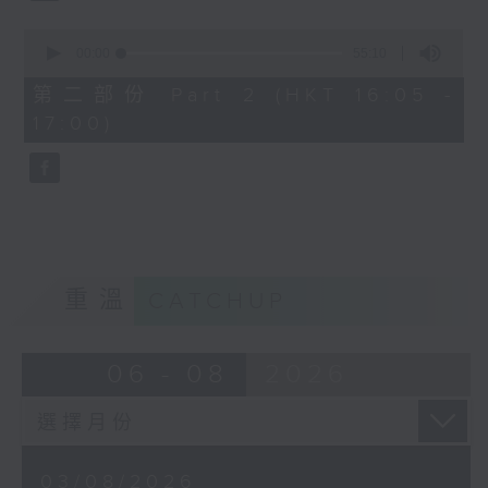
0
seconds
00:00
55:10
of
55
第二部份 Part 2 (HKT 16:05 -
minutes,
17:00)
10
seconds
重溫
CATCHUP
06 - 08
2026
03/08/2026