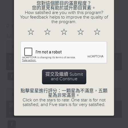
您對這個節目的滿意程度？
最新
LATEST
您的意見有助於提升節目質素。
How satisfied are you with this program?
Your feedback helps to improve the quality of
the program.
03/08/2026
☆
☆
☆
☆
☆
Moment Musical 音樂瞬間
0
seconds
00:00
1:55:00
of
1
03/08/2026 - 足本 Full (HKT
hour,
15:00 - 17:00)
55
minutes,
0
提交及繼續 Submit
seconds
and Continue
0
點擊星星進行評分：一顆星為不滿意，五顆
seconds
00:00
1:00:10
星為非常滿意。
of
Click on the stars to rate: One star is for not
1
satisfied, and Five stars is for very satisfied.
第一部份 Part 1 (HKT 15:00 -
hour,
16:00)
10
seconds