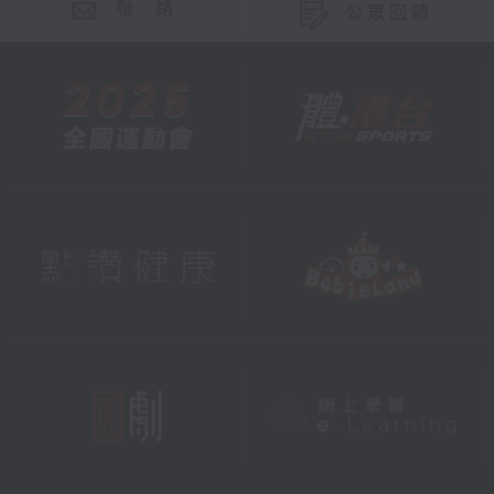
聯 絡
公眾回饋