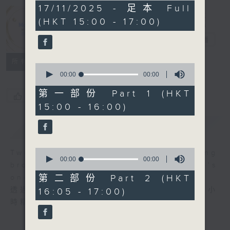
0
17/11/2025 - 足本 Full
Moment
seconds
(HKT 15:00 - 17:00)
Musical 音樂
瞬間
電台直播
所有集數
0
seconds
00:00
00:00
of
0
第一部份 Part 1 (HKT
您喜歡這個節目嗎?
seconds
15:00 - 16:00)
簡介
GIST
0
Two hours of fine music recording
seconds
00:00
00:00
brought to you through Radio 4's
of
0
第二部份 Part 2 (HKT
on-air performance stage.
seconds
透過大氣電波的舞台，第四台主持為你送上兩小
16:05 - 17:00)
時精選古典錄音。