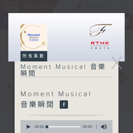
ENG
/
簡
×
全新 RTHK On The Go
取得
一手掌握 RTHK 電台、電視節目
X
所有集數
Moment Musical 音樂
瞬間
Moment Musical
音樂瞬間
0
seconds
00:00
00:00
of