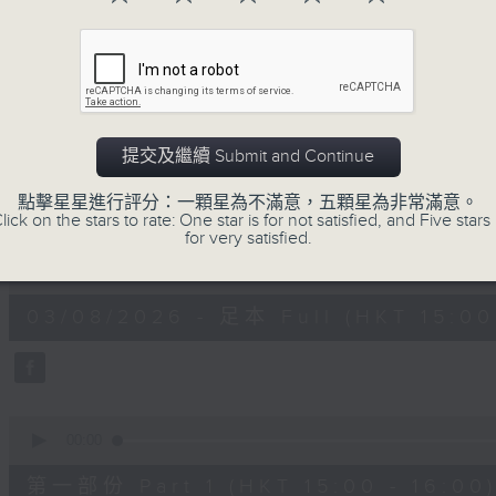
提交及繼續 Submit and Continue
03/08/2026
點擊星星進行評分：一顆星為不滿意，五顆星為非常滿意。
lick on the stars to rate: One star is for not satisfied, and Five stars 
Moment Musical 音樂瞬間
for very satisfied.
0
seconds
00:00
of
1
03/08/2026 - 足本 Full (HKT 15:00 
hour,
55
minutes,
0
seconds
Volume
90%
0
seconds
00:00
of
1
第一部份 Part 1 (HKT 15:00 - 16:00
hour,