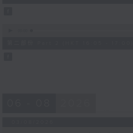
10
seconds
Volume
90%
0
seconds
00:00
of
55
第二部份 Part 2 (HKT 16:05 - 17:00
minutes,
10
seconds
Volume
90%
06 - 08
2026
03/08/2026