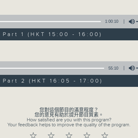
Volume
1:00:10
art 1 (HKT 15:00 - 16:00)
Volume
Moment Music
55:10
所有集數
art 2 (HKT 16:05 - 17:00)
Volume
您喜歡這個節目嗎?
您對這個節目的滿意程度？
您的意見有助於提升節目質素。
Two hours of fine music recording b
How satisfied are you with this program?
Your feedback helps to improve the quality of the program.
on-air performance stage.
透過大氣電波的舞台，第四台主持為你送上兩
☆
☆
☆
☆
☆