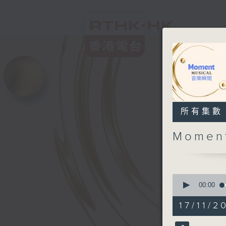
所有集數
Momen
0
seconds
00:00
of
1
17/11/2
hour,
55
minutes,