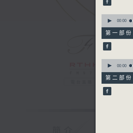
0
seconds
90%
0
seconds
00:00
of
1
第一部份 P
hour,
10
seconds
90%
0
seconds
00:00
of
55
第二部份 P
minutes,
電台直播
10
seconds
90%
簡介