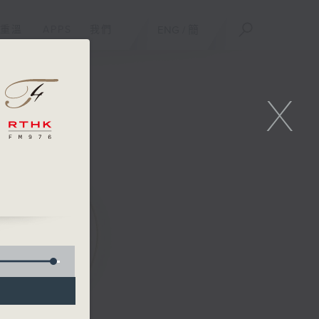
重溫
APPS
我們
ENG
/
簡
X