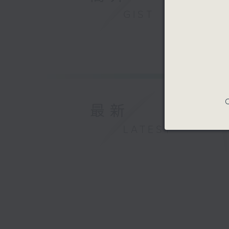
GIST
C
最新
LATEST