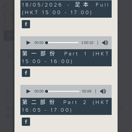
1
18/05/2026 - 足本 Full
Moment
hour,
(HKT 15:00 - 17:00)
54
Musical 音樂
minutes,
59
瞬間
電台直播
seconds
所有集數
0
seconds
00:00
1:00:10
of
1
第一部份 Part 1 (HKT
您喜歡這個節目嗎?
hour,
15:00 - 16:00)
10
seconds
簡介
GIST
0
Two hours of fine music recording
seconds
00:00
55:09
brought to you through Radio 4's
of
55
第二部份 Part 2 (HKT
on-air performance stage.
minutes,
透過大氣電波的舞台，第四台主持為你送上兩小
16:05 - 17:00)
9
seconds
時精選古典錄音。