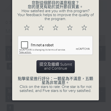
您對這個節目的滿意程度？
最新
LATEST
您的意見有助於提升節目質素。
How satisfied are you with this program?
Your feedback helps to improve the quality of
the program.
03/08/2026
☆
☆
☆
☆
☆
Moment Musical 音樂瞬間
0
seconds
00:00
1:55:00
of
1
03/08/2026 - 足本 Full (HKT
hour,
15:00 - 17:00)
55
minutes,
0
提交及繼續 Submit
seconds
and Continue
0
點擊星星進行評分：一顆星為不滿意，五顆
seconds
00:00
1:00:10
星為非常滿意。
of
Click on the stars to rate: One star is for not
1
satisfied, and Five stars is for very satisfied.
第一部份 Part 1 (HKT 15:00 -
hour,
16:00)
10
seconds