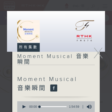
ENG
/
簡
×
全新 RTHK On The Go
取得
一手掌握 RTHK 電台、電視節目
X
所有集數
Moment Musical 音樂
瞬間
Moment Musical
音樂瞬間
0
seconds
00:00
1:54:59
of