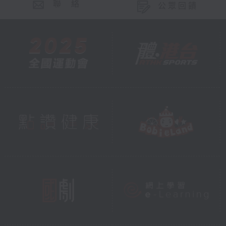
聯 絡
公眾回饋