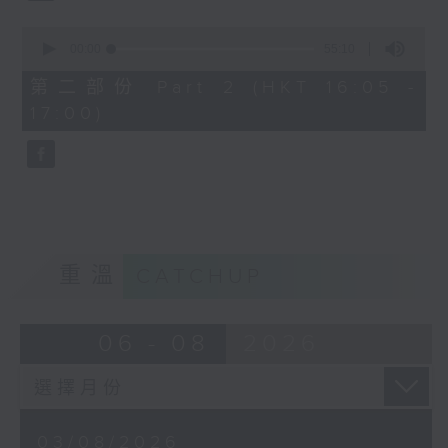
0
seconds
00:00
55:10
of
55
第二部份 Part 2 (HKT 16:05 -
minutes,
17:00)
10
seconds
重溫
CATCHUP
06 - 08
2026
03/08/2026