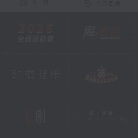
聯 絡
公眾回饋