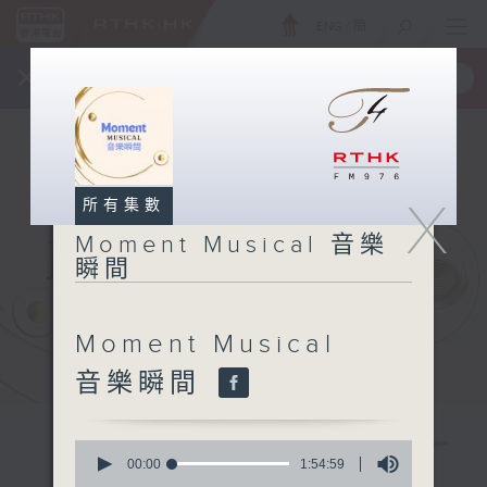
ENG
/
簡
×
全新 RTHK On The Go
取得
一手掌握 RTHK 電台、電視節目
X
所有集數
Moment Musical 音樂
瞬間
Moment Musical
音樂瞬間
0
seconds
00:00
1:54:59
of