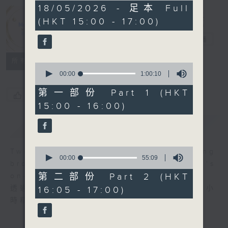
1
18/05/2026 - 足本 Full
Moment
hour,
(HKT 15:00 - 17:00)
54
Musical 音樂
minutes,
59
瞬間
電台直播
seconds
所有集數
0
seconds
00:00
1:00:10
of
1
第一部份 Part 1 (HKT
您喜歡這個節目嗎?
hour,
15:00 - 16:00)
10
seconds
簡介
GIST
0
Two hours of fine music recording
seconds
00:00
55:09
brought to you through Radio 4's
of
55
第二部份 Part 2 (HKT
on-air performance stage.
minutes,
透過大氣電波的舞台，第四台主持為你送上兩小
16:05 - 17:00)
9
seconds
時精選古典錄音。