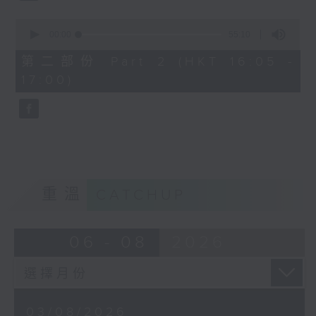
0
seconds
00:00
55:10
of
55
第二部份 Part 2 (HKT 16:05 -
minutes,
17:00)
10
seconds
重溫
CATCHUP
06 - 08
2026
03/08/2026