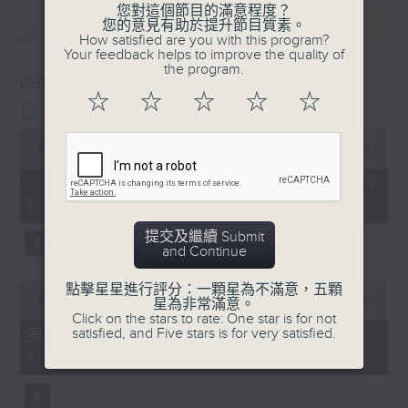
您對這個節目的滿意程度？
最新
LATEST
您的意見有助於提升節目質素。
How satisfied are you with this program?
Your feedback helps to improve the quality of
the program.
03/08/2026
☆
☆
☆
☆
☆
Moment Musical 音樂瞬間
0
seconds
00:00
1:55:00
of
1
03/08/2026 - 足本 Full (HKT
hour,
15:00 - 17:00)
55
minutes,
0
提交及繼續 Submit
seconds
and Continue
0
點擊星星進行評分：一顆星為不滿意，五顆
seconds
00:00
1:00:10
星為非常滿意。
of
Click on the stars to rate: One star is for not
1
satisfied, and Five stars is for very satisfied.
第一部份 Part 1 (HKT 15:00 -
hour,
16:00)
10
seconds