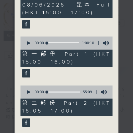
1
08/06/2026 - 足本 Full
Moment
hour,
(HKT 15:00 - 17:00)
54
Musical 音樂
minutes,
59
瞬間
電台直播
seconds
所有集數
0
seconds
00:00
1:00:10
of
1
第一部份 Part 1 (HKT
您喜歡這個節目嗎?
hour,
15:00 - 16:00)
10
seconds
簡介
GIST
0
Two hours of fine music recording
seconds
00:00
55:09
brought to you through Radio 4's
of
55
第二部份 Part 2 (HKT
on-air performance stage.
minutes,
透過大氣電波的舞台，第四台主持為你送上兩小
16:05 - 17:00)
9
seconds
時精選古典錄音。