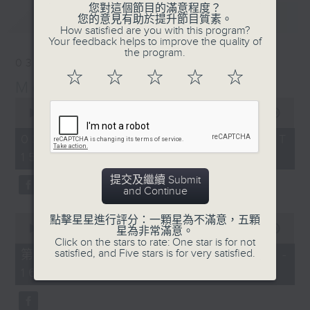
您對這個節目的滿意程度？
最新
LATEST
您的意見有助於提升節目質素。
How satisfied are you with this program?
Your feedback helps to improve the quality of
the program.
03/08/2026
☆
☆
☆
☆
☆
Moment Musical 音樂瞬間
0
seconds
00:00
1:55:00
of
1
03/08/2026 - 足本 Full (HKT
hour,
15:00 - 17:00)
55
minutes,
0
提交及繼續 Submit
seconds
and Continue
0
點擊星星進行評分：一顆星為不滿意，五顆
seconds
00:00
1:00:10
星為非常滿意。
of
Click on the stars to rate: One star is for not
1
satisfied, and Five stars is for very satisfied.
第一部份 Part 1 (HKT 15:00 -
hour,
16:00)
10
seconds