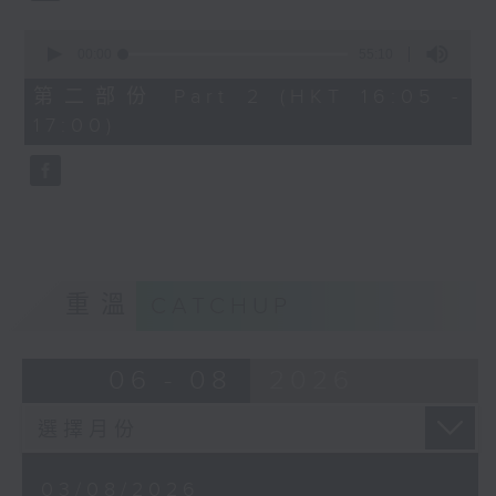
0
seconds
00:00
55:10
of
55
第二部份 Part 2 (HKT 16:05 -
minutes,
17:00)
10
seconds
重溫
CATCHUP
06 - 08
2026
03/08/2026