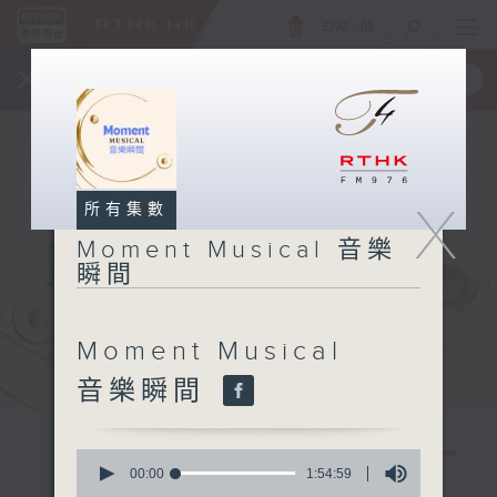
ENG
/
簡
×
全新 RTHK On The Go
取得
一手掌握 RTHK 電台、電視節目
X
所有集數
Moment Musical 音樂
瞬間
Moment Musical
音樂瞬間
0
seconds
00:00
1:54:59
of