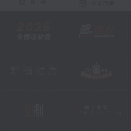
聯 絡
公眾回饋