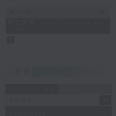
0
seconds
00:00
55:10
of
55
第二部份 Part 2 (HKT 16:05 -
minutes,
17:00)
10
seconds
重溫
CATCHUP
06 - 08
2026
03/08/2026