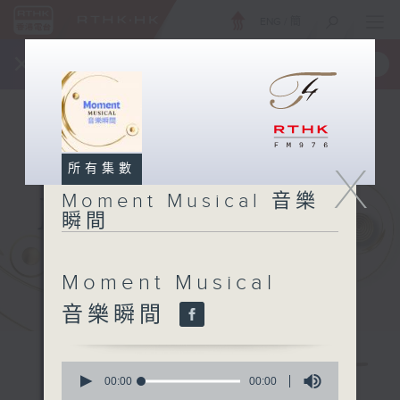
ENG
/
簡
×
全新 RTHK On The Go
取得
一手掌握 RTHK 電台、電視節目
X
所有集數
Moment Musical 音樂
瞬間
Moment Musical
音樂瞬間
0
seconds
00:00
00:00
of