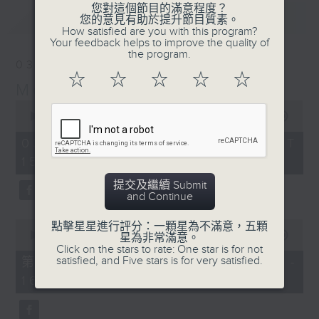
您對這個節目的滿意程度？
最新
LATEST
您的意見有助於提升節目質素。
How satisfied are you with this program?
Your feedback helps to improve the quality of
the program.
03/08/2026
☆
☆
☆
☆
☆
Moment Musical 音樂瞬間
0
seconds
00:00
1:55:00
of
1
03/08/2026 - 足本 Full (HKT
hour,
15:00 - 17:00)
55
minutes,
0
提交及繼續 Submit
seconds
and Continue
0
點擊星星進行評分：一顆星為不滿意，五顆
seconds
00:00
1:00:10
星為非常滿意。
of
Click on the stars to rate: One star is for not
1
satisfied, and Five stars is for very satisfied.
第一部份 Part 1 (HKT 15:00 -
hour,
16:00)
10
seconds