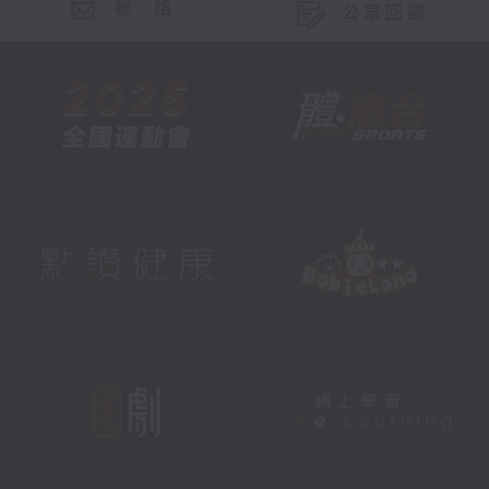
聯 絡
公眾回饋