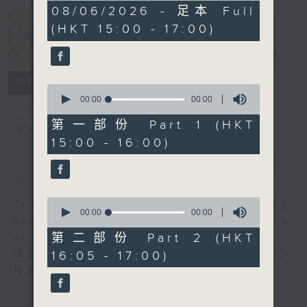
0
08/06/2026 - 足本 Full
Moment
seconds
(HKT 15:00 - 17:00)
Musical 音樂
瞬間
電台直播
所有集數
0
seconds
00:00
00:00
of
0
第一部份 Part 1 (HKT
您喜歡這個節目嗎?
seconds
15:00 - 16:00)
簡介
GIST
0
Two hours of fine music recording
seconds
00:00
00:00
brought to you through Radio 4's
of
0
第二部份 Part 2 (HKT
on-air performance stage.
seconds
透過大氣電波的舞台，第四台主持為你送上兩小
16:05 - 17:00)
時精選古典錄音。