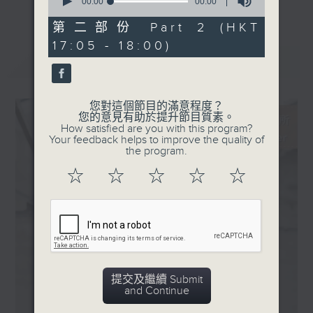
seconds
00:00
00:00
更多...
of
新碟介紹 ：
0
第二部份 Part 2 (HKT
主持更會邀請業界中人參與各個環節：
· Magische Töne (考夫
seconds
17:05 - 18:00)
曼，匈牙利國家歌劇院樂團 /
最新
LATEST
「新碟調查組」：對樂迷來說，能在聆聽的過
Dirk Kaftan)
程中理解作品的脈絡，聽到演譯裡的特點，從
· 韓德爾：彌賽亞 (愛爾蘭巴
中理解到演出者的想法，是回味無窮的個人體
洛克樂團及合唱團 / Peter
您對這個節目的滿意程度？
驗。然而，要得出自己的判斷並不容易。所以
您的意見有助於提升節目質素。
Whelan)
How satisfied are you with this program?
調查組請來資深的聆聽者 ─ 樂評人─ 來分
Your feedback helps to improve the quality of
享、闡述他們對唱片的評價，作為樂迷在賞樂
the program.
路途上的導航。
☆
☆
☆
☆
☆
「名家深度談」：音樂家、作曲家、演出策劃
者、監製，以至評論家，都是古典音樂發展的
推手。節目請來各路名家分享他們在其專長領
域的所見所想。
提交及繼續 Submit
「新秀關注組」：你有否感到樂壇新星之多、
and Continue
冒起之快，令人難以逐一好好認識？主持人會