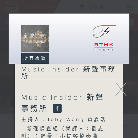
ENG
/
簡
×
全新 RTHK On The Go
取得
一手掌握 RTHK 電台、電視節目
所有集數
Music Insider 新聲事務
所
X
Music Insider 新聲
事務所
主持人：Toby Wong 黃嘉浩
· 新碟調查組（樂評人：劉志
剛）：舒曼：小提琴協奏曲