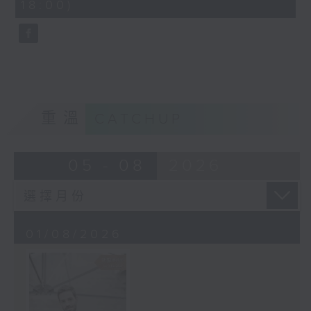
18:00)
10
seconds
重溫
CATCHUP
05 - 08
2026
01/08/2026