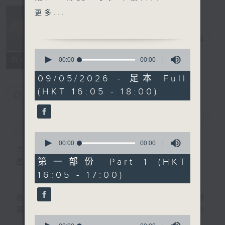
(Midori Gotō, Ozgür
Music
更多...
Aydin, Festival Strings
Insider 新聲
Lucerne / Daniel
事務所
電台直播
Dodds)
0
· 名家深度談 (指揮家
seconds
00:00
00:00
所有集數
of
Jerome Hoberman 何博
0
09/05/2026 - 足本 Full
文)
seconds
(HKT 16:05 - 18:00)
您喜歡這個節目嗎?
樂聞提要：
· 香港中樂團宣布藝術總監閻
簡介
GIST
惠昌將於2027年樂季揭幕後
0
正式卸任
seconds
00:00
00:00
主持人：Toby Wong 黃嘉浩
of
· 鋼琴傳奇史蘭錢斯加卡
0
第一部份 Part 1 (HKT
星期六 Sat 4-6pm
(Ruth Slenczynska) 逝
seconds
16:05 - 17:00)
世，享年101 歲
「新聲事務所」專注發掘國際樂壇最新動向，
· 蒙特利爾交響樂團宣布與現
由主持黃嘉浩分享各大比賽及獎項消息、音樂
任音樂總監帕雅耶 (Rafael
節資訊及熱門話題，亦會介紹最近推出的錄
Payare) 續約
0
音，從中摸索古典音樂的潮流走向。