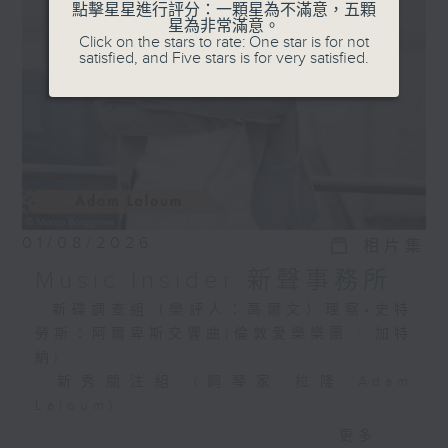
選出富有魅力的新一代音樂家，透過錄音介紹
點擊星星進行評分：一顆星為不滿意，五顆
星為非常滿意。
給你。
Click on the stars to rate: One star is for not
satisfied, and Five stars is for very satisfied.
01/08/2026
相片集
Music Insider 新聲事務所
· 新碟調查組（樂評人：高爾文）理察•史特
勞斯：阿爾卑斯交響曲(倫敦愛樂樂團 / 加特
納)
· 新秀關注組 (鋼琴家 拉隆 Adam
Laloum)
更多...