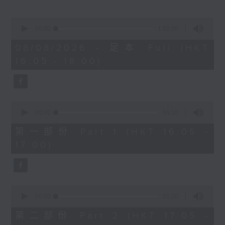
Miriam Welde)
0
樂聞提要：
seconds
00:00
1:50:00
of
· 韓國花腔女高音曹秀美榮獲卡拉絲國際大獎
1
08/08/2026 - 足本 Full (HKT
· 波士頓愛樂樂團宣佈最後一季節目，其後解
hour,
16:05 - 18:00)
50
散
minutes,
· 美國研究探討視障弦樂家學習，設計輔助技
0
seconds
術提升自主練習能力
0
新碟介紹 ：
seconds
00:00
55:10
of
· CPE巴赫：柏林交響曲 (Arte Dei
55
第一部份 Part 1 (HKT 16:05 -
Suonatori / Marcin Świątkiewicz)
minutes,
17:00)
10
· 西貝流士：交響曲全集 (赫爾辛基愛樂樂團
seconds
/ Jukka-Pekka Saraste)
0
seconds
00:00
55:10
of
55
第二部份 Part 2 (HKT 17:05 -
minutes,