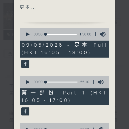
(Midori Gotō, Ozgür
Music
更多...
Aydin, Festival Strings
Insider 新聲
Lucerne / Daniel
事務所
電台直播
Dodds)
0
· 名家深度談 (指揮家
seconds
00:00
1:50:00
所有集數
of
Jerome Hoberman 何博
1
09/05/2026 - 足本 Full
文)
hour,
(HKT 16:05 - 18:00)
50
您喜歡這個節目嗎?
minutes,
樂聞提要：
0
seconds
· 香港中樂團宣布藝術總監閻
簡介
GIST
惠昌將於2027年樂季揭幕後
0
正式卸任
seconds
00:00
55:10
主持人：Toby Wong 黃嘉浩
of
· 鋼琴傳奇史蘭錢斯加卡
55
第一部份 Part 1 (HKT
星期六 Sat 4-6pm
(Ruth Slenczynska) 逝
minutes,
16:05 - 17:00)
10
世，享年101 歲
seconds
「新聲事務所」專注發掘國際樂壇最新動向，
· 蒙特利爾交響樂團宣布與現
由主持黃嘉浩分享各大比賽及獎項消息、音樂
任音樂總監帕雅耶 (Rafael
節資訊及熱門話題，亦會介紹最近推出的錄
Payare) 續約
0
音，從中摸索古典音樂的潮流走向。