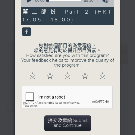
seconds
00:00
55:10
更多...
of
新碟介紹 ：
55
第二部份 Part 2 (HKT
主持更會邀請業界中人參與各個環節：
· Magische Töne (考夫
minutes,
17:05 - 18:00)
10
曼，匈牙利國家歌劇院樂團 /
seconds
最新
LATEST
「新碟調查組」：對樂迷來說，能在聆聽的過
Dirk Kaftan)
程中理解作品的脈絡，聽到演譯裡的特點，從
· 韓德爾：彌賽亞 (愛爾蘭巴
中理解到演出者的想法，是回味無窮的個人體
洛克樂團及合唱團 / Peter
您對這個節目的滿意程度？
驗。然而，要得出自己的判斷並不容易。所以
您的意見有助於提升節目質素。
Whelan)
How satisfied are you with this program?
調查組請來資深的聆聽者 ─ 樂評人─ 來分
Your feedback helps to improve the quality of
享、闡述他們對唱片的評價，作為樂迷在賞樂
the program.
路途上的導航。
☆
☆
☆
☆
☆
「名家深度談」：音樂家、作曲家、演出策劃
者、監製，以至評論家，都是古典音樂發展的
推手。節目請來各路名家分享他們在其專長領
域的所見所想。
提交及繼續 Submit
「新秀關注組」：你有否感到樂壇新星之多、
and Continue
冒起之快，令人難以逐一好好認識？主持人會