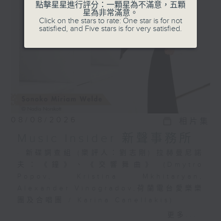
選出富有魅力的新一代音樂家，透過錄音介紹
點擊星星進行評分：一顆星為不滿意，五顆
星為非常滿意。
給你。
Click on the stars to rate: One star is for not
satisfied, and Five stars is for very satisfied.
08/08/2026
相片集
Music Insider 新聲事務所
· 新碟調查組 (樂評人：劉志剛) 拉赫曼尼諾
夫：《鐘》、《交響舞曲》 (Dmytro
Popov, Kristina Mkhitaryan,
Alexander Vinogradov,荷蘭電台愛樂樂
團及合唱團 / Karina Canellakis)
· 新秀關注組 (小提琴家 韋特 Sonoko
更多...