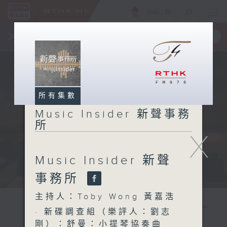
ENG
/
簡
×
全新 RTHK On The Go
取得
一手掌握 RTHK 電台、電視節目
所有集數
Music Insider 新聲事務
所
X
Music Insider 新聲
事務所
主持人：Toby Wong 黃嘉浩
· 新碟調查組（樂評人：劉志
剛）：舒曼：小提琴協奏曲