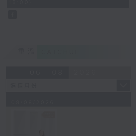
18:00)
10
seconds
重溫
CATCHUP
06 - 08
2026
08/08/2026