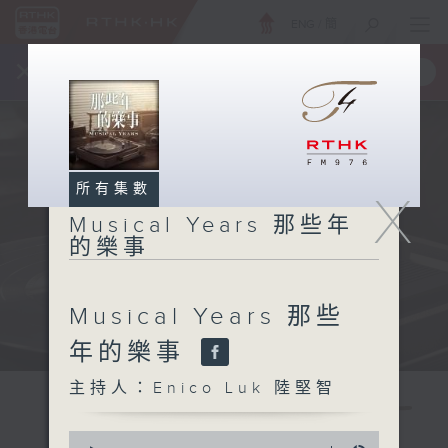
ENG
/
簡
×
全新 RTHK On The Go
取得
一手掌握 RTHK 電台、電視節目
所有集數
X
Musical Years 那些年
的樂事
Musical Years 那些
年的樂事
主持人：Enico Luk 陸堅智
0