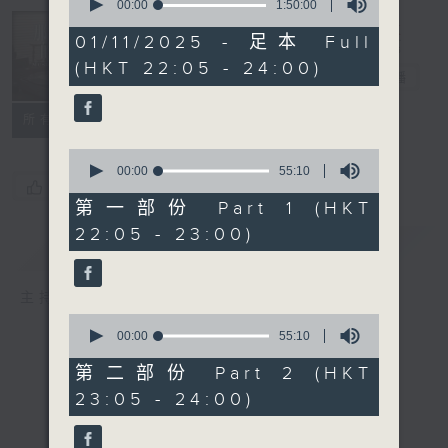
seconds
00:00
1:50:00
of
Musical
1
01/11/2025 - 足本 Full
Years 那些年
hour,
(HKT 22:05 - 24:00)
50
的樂事
電台直播
minutes,
0
seconds
所有集數
0
seconds
00:00
55:10
您喜歡這個節目嗎?
of
55
第一部份 Part 1 (HKT
minutes,
22:05 - 23:00)
10
簡介
GIST
seconds
主持人：Enico Luk 陸堅智
0
seconds
00:00
55:10
of
55
第二部份 Part 2 (HKT
minutes,
23:05 - 24:00)
10
seconds