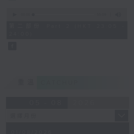
0
seconds
00:00
55:09
of
55
第二部份 Part 2 (HKT 23:05 -
minutes,
24:00)
9
seconds
重溫
CATCHUP
05 - 08
2026
01/08/2026