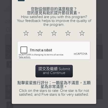
最新
LATEST
您對這個節目的滿意程度？
您的意見有助於提升節目質素。
How satisfied are you with this program?
Your feedback helps to improve the quality of
01/08/2026
the program.
Musical Years 那些年的樂事
☆
☆
☆
☆
☆
0
seconds
00:00
1:50:00
of
1
01/08/2026 - 足本 Full (HKT
hour,
22:05 - 24:00)
50
minutes,
0
seconds
提交及繼續 Submit
and Continue
0
seconds
00:00
55:00
點擊星星進行評分：一顆星為不滿意，五顆
of
星為非常滿意。
55
第一部份 Part 1 (HKT 22:05 -
Click on the stars to rate: One star is for not
minutes,
satisfied, and Five stars is for very satisfied.
23:00)
0
seconds